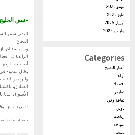
يونيو 2025
مايو 2025
«نبض الخلي
أبريل 2025
مارس 2025
التقى سمو الشي
الدفاع
وسيباستيان باز
Categories
الرائدة في قطاع
أصبحت الوجهة الس
أخبار الخليج
وقال سموه في ت
أراء
والرئيس التنفيذ
اقتصاد
الفنادق، ناقشنا
تقارير
الأسواق جذباً لل
ثقافة وفن
للمزيد: تابع مو
دولي
رياضة
مصدر المعلومات والصور :
سياحة
صحة