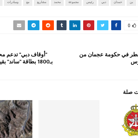
بن
حمدان
دبي
رئيس
مجموعة
محمد
مشاريع
مع
ومبادرات
0
فطر في حكومة عجمان من
"أوقاف دبي" تدعم مح
ت صلة