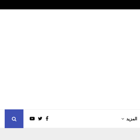
 وجه الكرة الأردنية؟…
4/اسماء ع موعد مع تغيير كبير الفتره…
المزيد