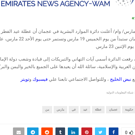
ج»
في حكومة عجمان ستبدأ من يوم الخميس 19 
إثنين 23 مارس.
 رفعت الدائرة أسمى آيات التهاني والتبريكات إلى قيادة وشعب دولة الإمار
 العربية والإسلامية، سائلة الله أن يعيدها على الجميع بالخير واليمن والبر
قع
نبض الخليج
، وللتواصل الاجتماعي تابعنا علي
فيسبوك
و
تويتر
 شبكة المعلومات الدولية
حكومة
عجمان
عطلة
عيد
في
مارس
من
0