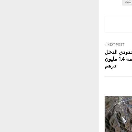
يبحث
NEXT POST
دودي الدخل
بـ1800 بطاقة "ساند" بقيمة 1.4 مليون
درهم