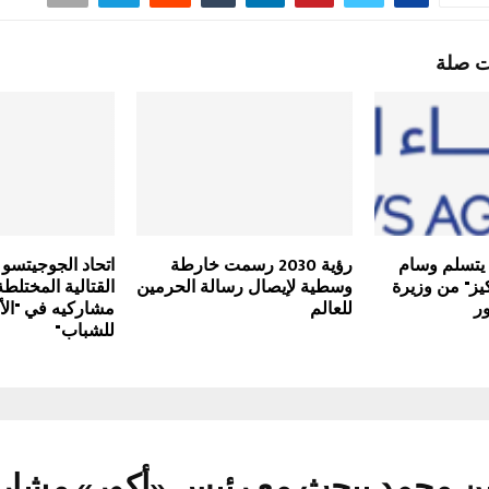
ت صلة
 يتسلم وسام
رؤية 2030 رسمت خارطة
اتحاد الجوجيتسو 
يز" من وزيرة
وسطية لإيصال رسالة الحرمين
القتالية المختلطة
ور
للعالم
مشاركيه في "الأل
للشباب"
ن محمد يبحث مع رئيس «أكور» مشاري