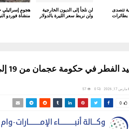
ية تتصدى
لن نلجأ إلى الديون الخارجية
هجوم إسرائيلي ج
 بطائرات
ولن نربط سعر الليرة بالدولار
منشأة فوردو النو
مارس 17, 2026
0
57
0