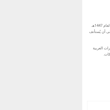
عجمان في 17 مارس/ وام/ أعلنت دائرة الموارد البشرية في عجمان أن عطلة عيد الفطر لعام 1447هـ
مارس وتستمر حتى يوم الأحد 22 مارس، على أن يُستأنف
ات العربية
كات.