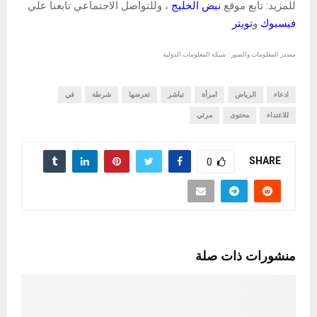
للمزيد: تابع موقع
نبض الخليج
، وللتواصل الاجتماعي تابعنا علي
فيسبوك
و
تويتر
مصدر المعلومات والصور : شبكة المعلومات الدولية
ادعاء
الرياض
امرأة
تباشر
تعرضها
شرطة
في
للاعتداء
محتوى
مرئي
SHARE
0
منشورات ذات صلة