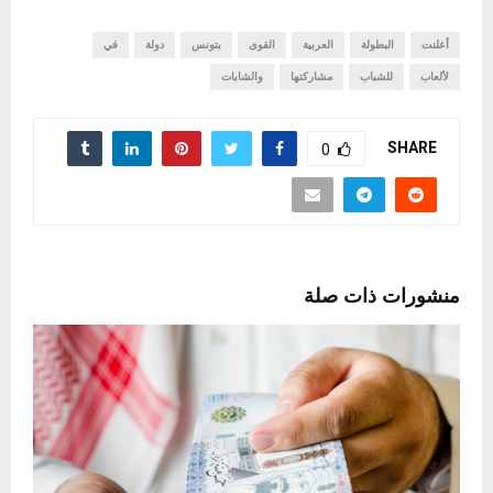
أعلنت
البطولة
العربية
القوى
بتونس
دولة
في
لألعاب
للشباب
مشاركتها
والشابات
SHARE
0
منشورات ذات صلة