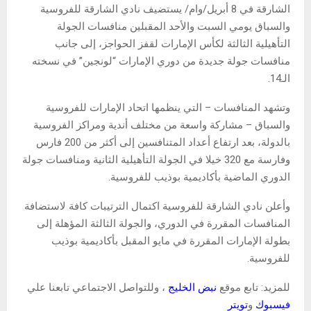
الشارقة في 8 أبريل/وام/ يستضيف نادي الشارقة للفروسية
والسباق يومي السبت والأحد المقبلين منافسات الجولة
التأهيلية الثالثة لكأس الإمارات لقفز الحواجز، إلى جانب
منافسات جولة جديدة من دوري الإمارات “لونجين” في نسخته
الـ14.
وتشهد المنافسات – التي ينظمها اتحاد الإمارات للفروسية
والسباق – مشاركة واسعة من مختلف أندية ومراكز الفروسية
بالدولة، بعد ارتفاع أعداد المتنافسين إلى أكثر من 200 فارس
وفارسة مع 320 خيلا في الجولة التأهيلية الثانية ومنافسات جولة
الدوري الماضية بأكاديمية بوذيب للفروسية.
وأعلن نادي الشارقة للفروسية اكتمال الترتيبات كافة لاستضافة
المنافسات المقررة في الدوري، والجولة الثالثة المؤهلة إلى
بطولة الإمارات المقررة في مايو المقبل بأكاديمية بوذيب
للفروسية.
للمزيد: تابع موقع
نبض الخليج
، وللتواصل الاجتماعي تابعنا علي
فيسبوك
و
تويتر