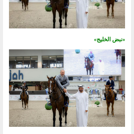
«نبض الخليج»