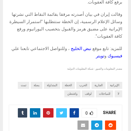
برفع كافة العقوبات.
وقالت إيران في بيان أصدرته مرفقا بقائمة النقاط التي نشرتها
وسائل الإعلام الرسمية، إن الخطة ستتطلبها "استمرار السيطرة
الإيرانية على مضيق هرمز والقبول بتخصيب اليورانيوم ورفع
كافة العقوبات".
للمزيد: تابع موقع
نبض الخليج
، وللتواصل الاجتماعي تابعنا علي
فيسبوك
و
تويتر
مصدر المعلومات والصور : شبكة المعلومات الدولية
الإيرانية
الجارية
الحرب
الخطة
المتداولة
بصلة
تمت
لا
للمباحثات
لوقف
واشنطن
SHARE
0