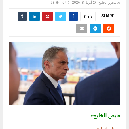
by
محرر الخليج
أبريل 8, 2026
0
58
SHARE
0
«نبض الخليج»
مدار الساعة
ـ