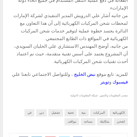
الفعالة في دفع عملية التنقل المستدام في جميع أنحاء دولة
الإمارات».
من جانبه أشار علي الدرويش المدير التنفيذي لشركة الإمارات
لمحطات شحن المركبات الكهربائية إلى أن هذا التعاون مع
الدائرة يجسد خطوة عملية لتوفير خدمات شحن المركبات
الكهربائية في المواقع ذات الطابع المجتمعي.
من جانبه، أوضح المهندس الاستشاري علي الحليان السويدي،
أن المشروع يعتمد على أسس تقنية متقدمة، حيث تم اعتماد
أحدث تقنيات شحن المركبات الكهربائية.
للمزيد: تابع موقع
نبض الخليج
، وللتواصل الاجتماعي تابعنا علي
فيسبوك
و
تويتر
مصدر المعلومات والصور : شبكة المعلومات الدولية
الكهربائية
المركبات
بنية
تحتية
تشغيل
دبي
في
لشحن
متكاملة
مساجد
مواقف