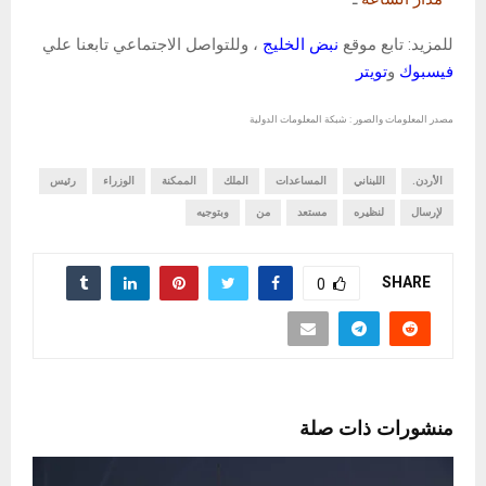
للمزيد: تابع موقع
نبض الخليج
، وللتواصل الاجتماعي تابعنا علي
فيسبوك
و
تويتر
مصدر المعلومات والصور : شبكة المعلومات الدولية
الأردن.
اللبناني
المساعدات
الملك
الممكنة
الوزراء
رئيس
لإرسال
لنظيره
مستعد
من
وبتوجيه
SHARE
0
منشورات ذات صلة