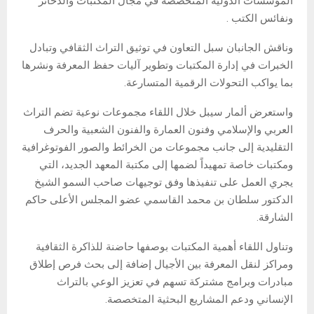
المؤسسات الدولية المتخصصة في مجال المكتبات والذخائر
ونفائس الكتب .
وناقش الجانبان سبل التعاون في توثيق التراث الثقافي وتبادل
الخبرات في إدارة المكتبات وتطوير آليات حفظ المعرفة ونشرها
بما يواكب التحولات الرقمية المتسارعة.
واستعرض ألمار سيبل خلال اللقاء مجموعات نوعية تضم التراث
العربي والإسلامي وفنون العمارة والفنون الشعبية والحرف
التقليدية إلى جانب مجموعات من الخرائط والصور الفوتوغرافية
ومكتبات خاصة تمهيداً لضمها إلى مكتبة المعهد الجديد، التي
يجري العمل على تنفيذها وفق توجيهات صاحب السمو الشيخ
الدكتور سلطان بن محمد القاسمي عضو المجلس الأعلى حاكم
الشارقة.
وتناول اللقاء أهمية المكتبات بوصفها حاضنة للذاكرة الثقافية
ومراكز لنقل المعرفة بين الأجيال إضافة إلى بحث فرص إطلاق
مبادرات وبرامج مشتركة تسهم في تعزيز الوعي بالتراث
الإنساني ودعم المشاريع البحثية المتخصصة.