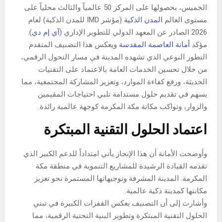
الخميس، بحصولها على المركز 50 عالمياً والثالث محلياً على
مستوى العالم
المدن الذكية
(مؤشر IMD للمدن الذكية) لعام
2026 الصادر عن المعهد الدولي للتطوير الإداري (
آي إم دي
).
مؤكد
أمانة العاصمة المقدسة
ويعكس هذا التصنيف المتقدم
التطور النوعي الذي تشهده المدينة في مسار التحول الرقمي،
من خلال تحسين الخدمات العامة بالاعتماد على التقنيات
الحديثة، ورفع كفاءة الموارد، وتعزيز المشاركة المجتمعية، مما
يسهم في تقديم حلول مستدامة تلبي احتياجات المقيمين
والزوار، وتواكب مكانة مكة المكرمة كوجهة عالمية رائدة.
اعتماد الحلول التقنية المبتكرة
وأوضحت الأمانة أن هذا الإنجاز يأتي امتداداً للدعم الكبير الذي
تقدمه القيادة الرشيدة للمشاريع التنموية في منطقة مكة
المكرمة. المدينة المشرفة وتوجيهاتها المستمرة نحو تعزيز
مكانتها كمدينة ذكية عالمية.
وأشارت إلى أن التصنيف يعكس القفزات الكبيرة في تبني
الحلول التقنية المبتكرة وتطوير البنية التحتية الرقمية، مما