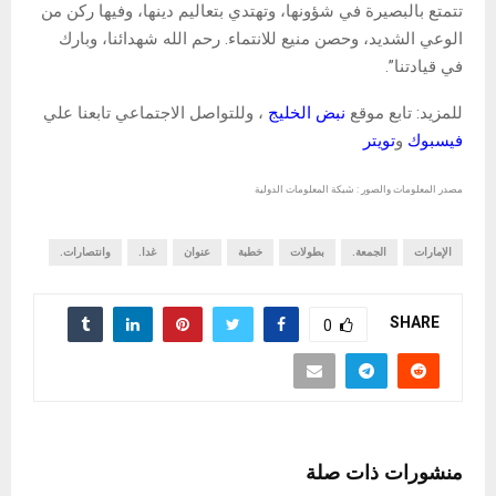
تتمتع بالبصيرة في شؤونها، وتهتدي بتعاليم دينها، وفيها ركن من
الوعي الشديد، وحصن منيع للانتماء. رحم الله شهدائنا، وبارك
في قيادتنا”.
للمزيد: تابع موقع
نبض الخليج
، وللتواصل الاجتماعي تابعنا علي
فيسبوك
و
تويتر
مصدر المعلومات والصور : شبكة المعلومات الدولية
الإمارات
الجمعة.
بطولات
خطبة
عنوان
غدا.
وانتصارات.
SHARE
0
منشورات ذات صلة