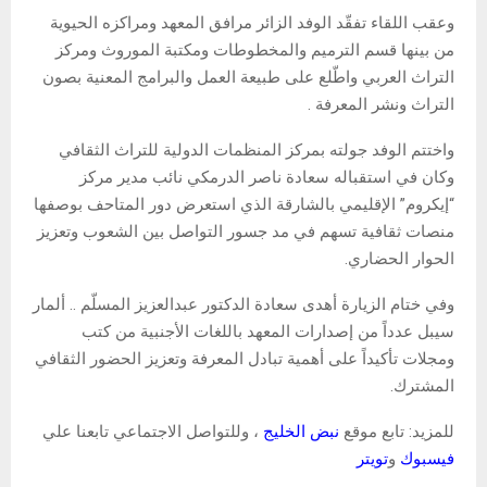
وعقب اللقاء تفقّد الوفد الزائر مرافق المعهد ومراكزه الحيوية
من بينها قسم الترميم والمخطوطات ومكتبة الموروث ومركز
التراث العربي واطّلع على طبيعة العمل والبرامج المعنية بصون
التراث ونشر المعرفة .
واختتم الوفد جولته بمركز المنظمات الدولية للتراث الثقافي
وكان في استقباله سعادة ناصر الدرمكي نائب مدير مركز
“إيكروم” الإقليمي بالشارقة الذي استعرض دور المتاحف بوصفها
منصات ثقافية تسهم في مد جسور التواصل بين الشعوب وتعزيز
الحوار الحضاري.
وفي ختام الزيارة أهدى سعادة الدكتور عبدالعزيز المسلّم .. ألمار
سيبل عدداً من إصدارات المعهد باللغات الأجنبية من كتب
ومجلات تأكيداً على أهمية تبادل المعرفة وتعزيز الحضور الثقافي
المشترك.
للمزيد: تابع موقع
نبض الخليج
، وللتواصل الاجتماعي تابعنا علي
فيسبوك
و
تويتر