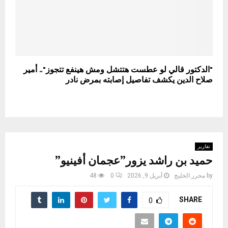
"الدكتور قالي لو عطست هتتشل ومش هينفع تتجوز".. أمير
صلاح الدين يكشف تفاصيل إصابته بمرض نادر
تقارير
حميد بن راشد يزور”عجمان أفينيو”
by
محرر الخليج
أبريل 9, 2026
0
48
SHARE
0