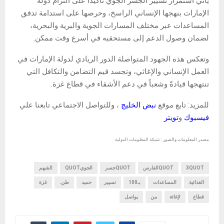
يأتي استمرار تسيير الجسر الجوي تأكيداً على التزام دولة
الإمارات بنهجها الإنساني الراسخ، وحرصها على استدامة تدفق
المساعدات عبر مختلف المسارات الجوية والبرية والبحرية،
لضمان وصول الدعم إلى مستحقيه في أسرع وقت ممكن.
وتعكس هذه الجهود المتواصلة الدور الريادي لدولة الإمارات في
العمل الإنساني والإغاثي، وتجسد قيم التضامن والتكافل التي
تنتهجها قيادةً وشعباً في دعم الأشقاء في قطاع غزة.
للمزيد: تابع موقع
نبض الخليج
، وللتواصل الاجتماعي تابعنا علي
فيسبوك
و
تويتر
مصدر المعلومات والصور : شبكة المعلومات الدولية
3QUOT
QUOTالفارس
QUOTجسر
الجويQUOT
الشهم
الغذائية
المساعدات
بـ100
تسيير
حميد
طن.
غزة
قطاع
لإغاثة
من
يواصل