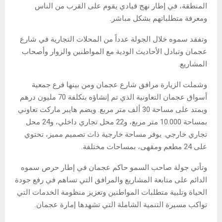
المنطقة، في إطار نهج قيادي يقوم على القرب من الناس
ومعرفة متطلباتهم بشكل مباشر.
وتفقد سموه خلال الجولة عدداً من المحلات التجارية في شارع
عجمان وتبادل الأحاديث الودية مع المواطنين والزوار وأصحاب
المشاريع.
وشملت الزيارة مرافق شارع عجمان ومن بينها فرع جمعية
أسواق عجمان التعاونية الذي تم إنشاؤه بتكلفة 70 مليون درهم
ويمتد على مساحة 30 ألف متر مربع. ويضم هايبر ماركت تعاوني
بمساحة 10.000 متر مربع، و22 محل تجاري داخلي، و24 محل
تجاري خارجي. يوفر مساحة خارجية ذات تصميم مميز، تحتوي
على 24 مطعم ومقهى، بمساحات مختلفة.
وتأتي جولة صاحب السمو حاكم عجمان في إطار حرص سموه
الدائم على متابعة المشاريع والمرافق التي تساهم في رفع جودة
الحياة وتلبية متطلبات المواطنين وتعزيز منظومة الخدمات التي
تواكب مسيرة التنمية الشاملة التي تشهدها إمارة عجمان.