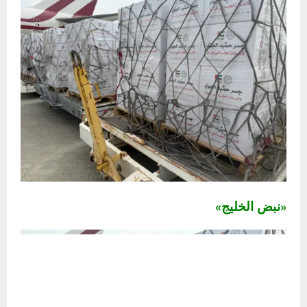
«نبض الخليج»