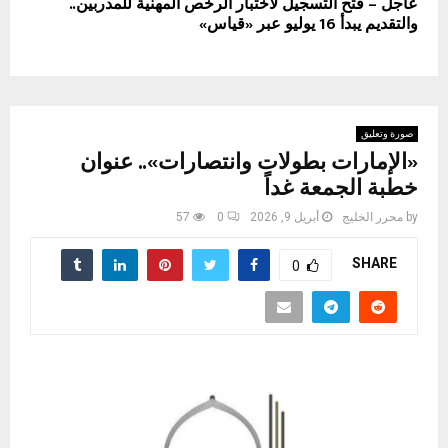
عاجل – فتح التسجيل لاختبار الرخص المهنية للمدربين..
والتقديم يبدأ 16 يوليو عبر «قياس»
صورة وتعليق
«الإمارات بطولات وانتصارات».. عنوان
خطبة الجمعة غداً
by
محرر الخليج
أبريل 9, 2026
0
57
SHARE
0