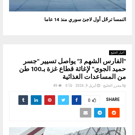
النمسا ترحّل أول لاجئ سوري منذ 14 عاما
أخبار الخليج
"الفارس الشهم 3" يواصل تسيير "جسر
حميد الجوي" لإغاثة قطاع غزة بـ100 طن
من المساعدات الغذائية
by
محرر الخليج
أبريل 9, 2026
0
49
SHARE
0