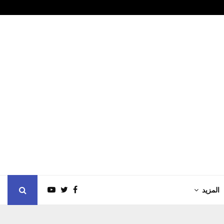
لا وتعزّي في ضحايا…
بين النقد وا
المزيد