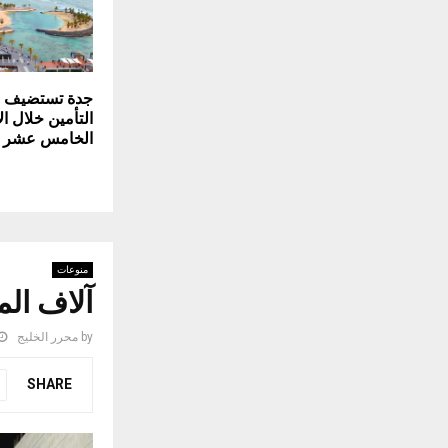
جدة تستضيف خ
التأمين خلال ا
الخامس عشر لا
منوعات
آلاف الم
by
محرر الخليج
SHARE