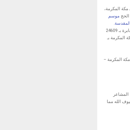
 مكة المكرمة،
 الحج
موسم
المقدسة
.
وأوضحت الهيئة أن طريق الأمير محمد بن سلمان تصدر الطرق من حيث عدد المركبات العابرة بـ 24609
طريق المدينة – مكة المكرمة بـ
جدة (البحرة) 6,935 مركبة، وطريق مكة المكرمة –
 المشاعر
وف الله مما