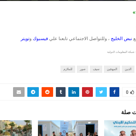
ج»
قع
نبض الخليج
، وللتواصل الاجتماعي تابعنا علي
فيسبوك
و
تويتر
 شبكة المعلومات الدولية
الدين
المهنئين
سيف
صور
للملازم
0
ت صلة