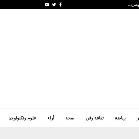
أوضاع…
الإمارات تتضامن مع أنغو
Youtube
Twitter
Facebook
ر
رياضة
ثقافة وفن
صحة
أراء
علوم وتكنولوجيا