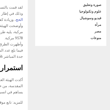
صورة وتعليق
لقد قمت بالتس
علوم وتكنولوجيا
وذلك في إطار ا
فيديو وسوشيال
الحج
، وزيادة ك
مرأة
مصر
منوعات
9578 مركبة.
وأظهرت الطرق أن ط
جدة المباشر 3,056 مركبة، وطريق الليث 13,430.
استمرار 
أكدت الهيئة الع
المقدسة، من خل
يساهم في انسيا
للمزيد: تابع مو