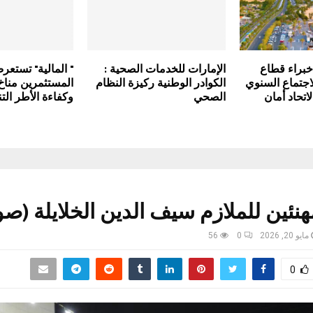
براء قطاع
الإمارات للخدمات الصحية :
" المالية" تستع
لاجتماع السنوي
الكوادر الوطنية ركيزة النظام
المستثمرين مناخ
تحاد أمان
الصحي
وكفاءة الأطر الت
هنئين للملازم سيف الدين الخلايلة (صو
مايو 20, 2026
0
56
0