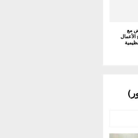
رض مع
 الأعمال
نظيمية
ر)