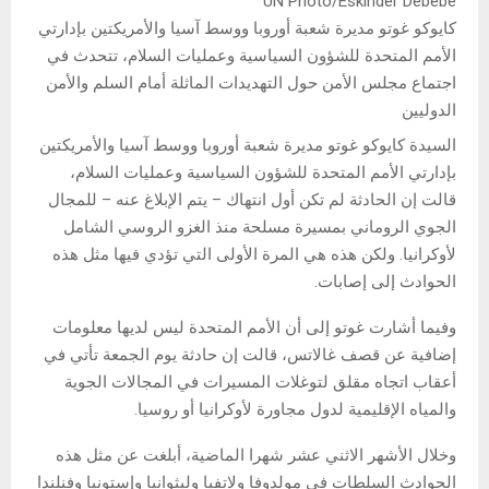
UN Photo/Eskinder Debebe
كايوكو غوتو مديرة شعبة أوروبا ووسط آسيا والأمريكتين بإدارتي
الأمم المتحدة للشؤون السياسية وعمليات السلام، تتحدث في
اجتماع مجلس الأمن حول التهديدات الماثلة أمام السلم والأمن
الدوليين
السيدة كايوكو غوتو مديرة شعبة أوروبا ووسط آسيا والأمريكتين
بإدارتي الأمم المتحدة للشؤون السياسية وعمليات السلام،
قالت إن الحادثة لم تكن أول انتهاك – يتم الإبلاغ عنه – للمجال
الجوي الروماني بمسيرة مسلحة منذ الغزو الروسي الشامل
لأوكرانيا. ولكن هذه هي المرة الأولى التي تؤدي فيها مثل هذه
الحوادث إلى إصابات.
وفيما أشارت غوتو إلى أن الأمم المتحدة ليس لديها معلومات
إضافية عن قصف غالاتس، قالت إن حادثة يوم الجمعة تأتي في
أعقاب اتجاه مقلق لتوغلات المسيرات في المجالات الجوية
والمياه الإقليمية لدول مجاورة لأوكرانيا أو روسيا.
وخلال الأشهر الاثني عشر شهرا الماضية، أبلغت عن مثل هذه
الحوادث السلطات في مولدوفا ولاتفيا وليثوانيا وإستونيا وفنلندا