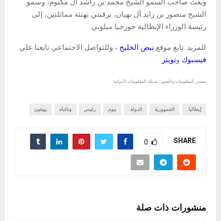
وبعث صاحب السمو الشيخ محمد بن راشد آل مكتوم، وسمو
الشيخ منصور بن زايد آل نهيان، برقيتي تهنئة مماثلتين، إلى
رئيسة الوزراء الإيطالية جورجيا ميلوني.
للمزيد: تابع موقع
نبض الخليج
، وللتواصل الاجتماعي تابعنا علي
فيسبوك
و
تويتر
مصدر المعلومات والصور : شبكة المعلومات الدولية
إيطاليا.
الجمهورية
الدولة.
بيوم
رئيس
ونائباه
يهنئون
SHARE
0
منشورات ذات صلة