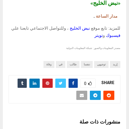
«نبض الخليج»
مدار الساعة
ـ
للمزيد: تابع موقع
نبض الخليج
، وللتواصل الاجتماعي تابعنا علي
فيسبوك
و
تويتر
مصدر المعلومات والصور : شبكة المعلومات الدولية
إربد
توجيهي
دهسا
طالب
في
وفاة
SHARE
0
منشورات ذات صلة