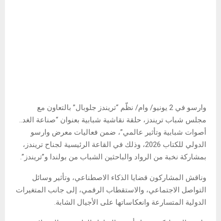
وارسو في 2 يونيو/ وام/ نظّم “تريندز جلوبال” بالتعاون مع
مجلس شباب تريندز، حلقة نقاشية شبابية بعنوان “صناعة الغد..
أصوات شبابية وتأثير عالمي”، ضمن فعاليات معرض وارسو
الدولي للكتاب 2026، وذلك في القاعة الرئيسية لجناح تريندز،
بمشاركة نخبة من الرواد والباحثين الشباب من بولندا و”تريندز”.
وناقش المشاركون قضايا الذكاء الاصطناعي، وتأثير وسائل
التواصل الاجتماعي، والاستقطاب الرقمي، إلى جانب المتغيرات
الدولية المتسارعة وانعكاساتها على الأجيال الشابة.