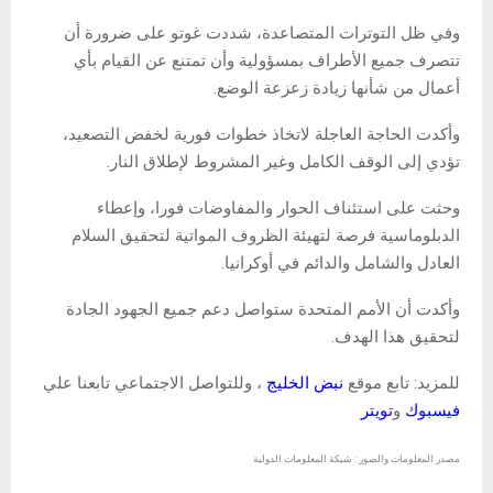
وفي ظل التوترات المتصاعدة، شددت غوتو على ضرورة أن
تتصرف جميع الأطراف بمسؤولية وأن تمتنع عن القيام بأي
أعمال من شأنها زيادة زعزعة الوضع.
وأكدت الحاجة العاجلة لاتخاذ خطوات فورية لخفض التصعيد،
تؤدي إلى الوقف الكامل وغير المشروط لإطلاق النار.
وحثت على استئناف الحوار والمفاوضات فورا، وإعطاء
الدبلوماسية فرصة لتهيئة الظروف المواتية لتحقيق السلام
العادل والشامل والدائم في أوكرانيا.
وأكدت أن الأمم المتحدة ستواصل دعم جميع الجهود الجادة
لتحقيق هذا الهدف.
للمزيد: تابع موقع
نبض الخليج
، وللتواصل الاجتماعي تابعنا علي
فيسبوك
و
تويتر
مصدر المعلومات والصور : شبكة المعلومات الدولية