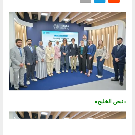
«نبض الخليج»