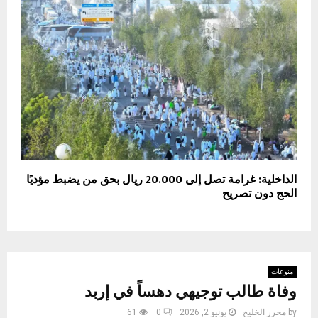
الداخلية: غرامة تصل إلى 20.000 ريال بحق من يضبط مؤديًا
الحج دون تصريح
منوعات
وفاة طالب توجيهي دهساً في إربد
by
محرر الخليج
يونيو 2, 2026
0
61