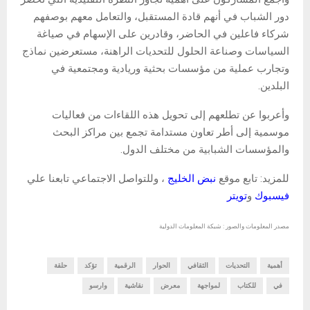
دور الشباب في أنهم قادة المستقبل، والتعامل معهم بوصفهم
شركاء فاعلين في الحاضر، وقادرين على الإسهام في صياغة
السياسات وصناعة الحلول للتحديات الراهنة، مستعرضين نماذج
وتجارب عملية من مؤسسات بحثية وريادية ومجتمعية في
البلدين.
وأعربوا عن تطلعهم إلى تحويل هذه اللقاءات من فعاليات
موسمية إلى أطر تعاون مستدامة تجمع بين مراكز البحث
والمؤسسات الشبابية من مختلف الدول.
للمزيد: تابع موقع
نبض الخليج
، وللتواصل الاجتماعي تابعنا علي
فيسبوك
و
تويتر
مصدر المعلومات والصور : شبكة المعلومات الدولية
أهمية
التحديات
الثقافي
الحوار
الرقمية
تؤكد
حلقة
في
للكتاب
لمواجهة
معرض
نقاشية
وارسو