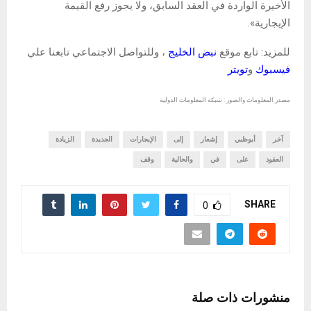
الأخيرة الواردة في العقد السابق، ولا يجوز رفع القيمة
الإيجارية».
للمزيد: تابع موقع
نبض الخليج
، وللتواصل الاجتماعي تابعنا علي
فيسبوك
و
تويتر
مصدر المعلومات والصور : شبكة المعلومات الدولية
آخر
أبوظبي
إشعار
إلى
الإيجارات
الجديدة
الزيادة
العقود
على
في
والحالية
وقف
SHARE
0
منشورات ذات صلة