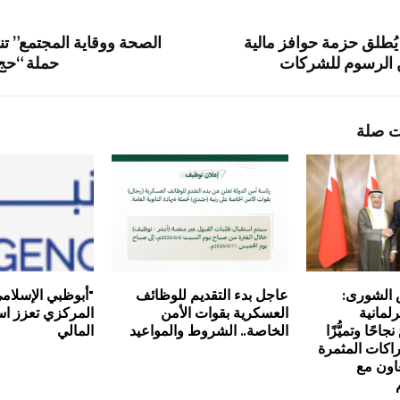
يُطلق حزمة حوافز مالية
الصحة ووقاية المجتمع” تن
 الرسوم للشركات
حملة “حج
ت صلة
س الشورى:
عاجل بدء التقديم للوظائف
"أبوظبي الإسلام
رلمانية
العسكرية بقوات الأمن
المركزي تعزز اس
نجاحًا وتميُّزًا
الخاصة.. الشروط والمواعيد
المالي
اكات المثمرة
اون مع