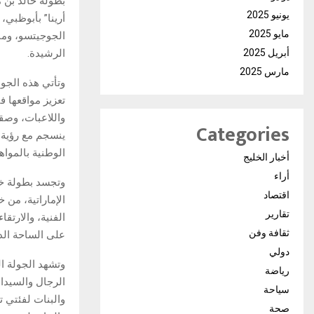
يونيو 2025
أرينا” بأبوظبي،
مايو 2025
الجوجيتسو، ومن
الرشيدة.
أبريل 2025
مارس 2025
وتأتي هذه الجو
تعزيز مواقعها ف
واللاعبات، وصقل
Categories
ينسجم مع رؤية ا
الوطنية بالمواه
أخبار الخليج
أراء
وتجسد بطولة خال
اقتصاد
الإماراتية، من 
تقارير
الفنية، والارتق
ثقافة وفن
على الساحة الدو
دولي
وتشهد الجولة ا
رياضة
سياحة
صحة