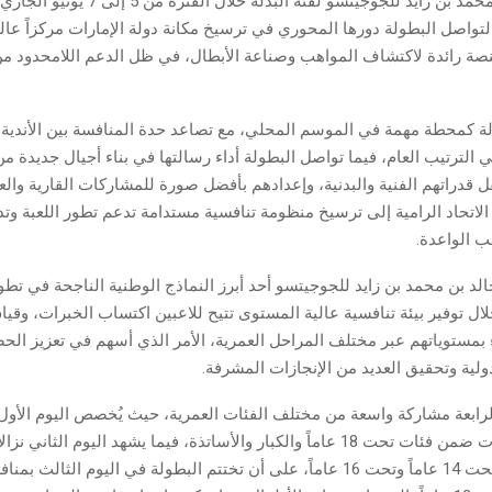
بطولة خالد بن محمد بن زايد للجوجيتسو لفئة البدلة خل
 لتواصل البطولة دورها المحوري في ترسيخ مكانة دولة الإمارات مركزاً عالم
صة رائدة لاكتشاف المواهب وصناعة الأبطال، في ظل الدعم اللامحدود من 
لة كمحطة مهمة في الموسم المحلي، مع تصاعد حدة المنافسة بين الأندية 
ي الترتيب العام، فيما تواصل البطولة أداء رسالتها في بناء أجيال جديدة من
 قدراتهم الفنية والبدنية، وإعدادهم بأفضل صورة للمشاركات القارية والعا
لاتحاد الرامية إلى ترسيخ منظومة تنافسية مستدامة تدعم تطور اللعبة وت
ب الواعدة.
د بن محمد بن زايد للجوجيتسو أحد أبرز النماذج الوطنية الناجحة في تطو
خلال توفير بيئة تنافسية عالية المستوى تتيح للاعبين اكتساب الخبرات، وقي
اء بمستوياتهم عبر مختلف المراحل العمرية، الأمر الذي أسهم في تعزيز الحض
لية وتحقيق العديد من الإنجازات المشرفة.
لرابعة مشاركة واسعة من مختلف الفئات العمرية، حيث يُخصص اليوم الأو
الرجال والسيدات ضمن فئات تحت 18 عاماً والكبار والأساتذة، فيما يشهد اليوم الثاني
والبنات لفئتي تحت 14 عاماً وتحت 16 عاماً، على أن تختتم البطولة في اليوم الثال