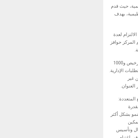
مية، حيث قدم
ظيمية، بهدف
د الحزمة على حوافز لتجديد التراخيص تصل إلى 25% عند الالتزام لعدة
سنوات. كما يقدم المركز حوافز
وتشمل الإجراءات الإضافية الإعفاء من غرامات تصل إلى 5000 درهم للتأخير في تجديد الترخيص و1000
لبات الإدارية.
ن غير
المتعددة:
قدرة
نمو بشكل أكثر
تمكين
مال وتأسيس
في اغتنام