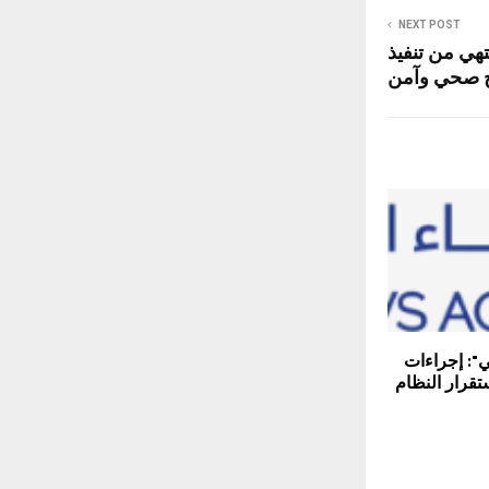
NEXT POST
تهي من تنفيذ
 صحي وآمن
ي": إجراءات
تقرار النظام