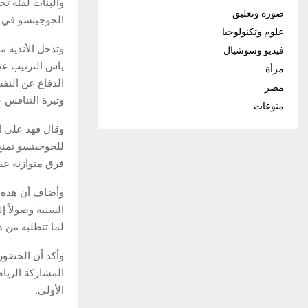
صورة وتعليق
الجوجيتسو في ا
علوم وتكنولوجيا
وتدخل الأندية م
فيديو وسوشيال
ياس الترتيب عقب
مرأة
الدفاع عن النف
مصر
وتيرة التنافس ع
منوعات
وقال فهد علي ال
للجوجيتسو تمنح 
فرق متوازنة عبر
وأضاف أن هذه ال
السنية وصولاً إل
لما تتطلبه من د
وأكد أن الحضور 
المشاركة الرياض
الأولى.