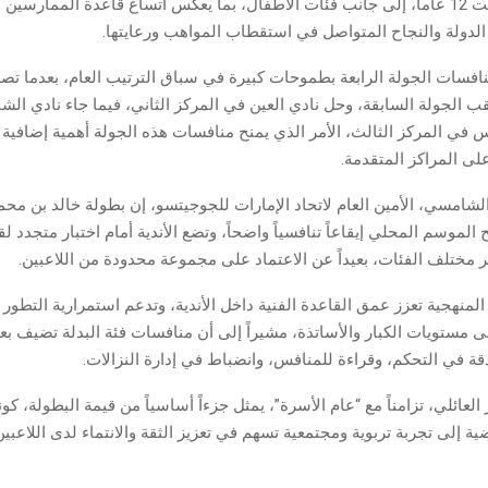
والبنات لفئة تحت 12 عاماً، إلى جانب فئات الأطفال، بما يعكس اتساع قاعدة الممارسي
لدولة والنجاح المتواصل في استقطاب المواهب ورعايتها.
نافسات الجولة الرابعة بطموحات كبيرة في سباق الترتيب العام، بعدما تصد
 الجولة السابقة، وحل نادي العين في المركز الثاني، فيما جاء نادي الش
س في المركز الثالث، الأمر الذي يمنح منافسات هذه الجولة أهمية إضافية
لى المراكز المتقدمة.
شامسي، الأمين العام لاتحاد الإمارات للجوجيتسو، إن بطولة خالد بن محمد
الموسم المحلي إيقاعاً تنافسياً واضحاً، وتضع الأندية أمام اختبار متجدد لق
 مختلف الفئات، بعيداً عن الاعتماد على مجموعة محدودة من اللاعبين.
منهجية تعزز عمق القاعدة الفنية داخل الأندية، وتدعم استمرارية التطور 
ى مستويات الكبار والأساتذة، مشيراً إلى أن منافسات فئة البدلة تضيف بعداً 
قة في التحكم، وقراءة للمنافس، وانضباط في إدارة النزالات.
العائلي، تزامناً مع “عام الأسرة”، يمثل جزءاً أساسياً من قيمة البطولة، كو
ية إلى تجربة تربوية ومجتمعية تسهم في تعزيز الثقة والانتماء لدى اللاعبي