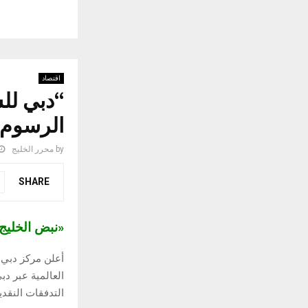
اقتصاد
“دبي لل
الرسوم 
by
محرر الخليج
SHARE
«نبض الخلي
أعلن مركز دبي ل
العالمية عبر د
التدفقات النقدية 