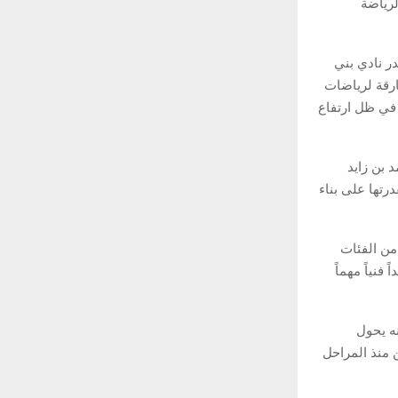
ن لرياضة
ر نادي بني
ارقة لرياضات
 في ظل ارتفاع
 بن زايد
درتها على بناء
من الفئات
فنياً مهماً
نه يحول
ن منذ المراحل