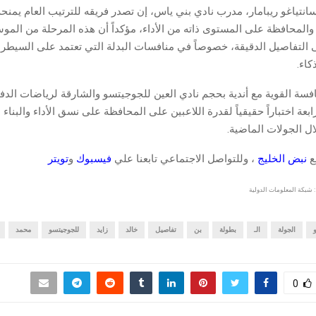
انتياغو ريبامار، مدرب نادي بني ياس، إن تصدر فريقه للترتيب العام يمنحه د
والمحافظة على المستوى ذاته من الأداء، مؤكداً أن هذه المرحلة من الم
على التفاصيل الدقيقة، خصوصاً في منافسات البدلة التي تعتمد على السيطرة
كاء.
فسة القوية مع أندية بحجم نادي العين للجوجيتسو والشارقة لرياضات الد
بعة اختباراً حقيقياً لقدرة اللاعبين على المحافظة على نسق الأداء والبناء 
ل الجولات الماضية.
قع
نبض الخليج
، وللتواصل الاجتماعي تابعنا علي
فيسبوك
و
تويتر
 شبكة المعلومات الدولية
الجولة
الـ
بطولة
بن
تفاصيل
خالد
زايد
للجوجيتسو
محمد
0