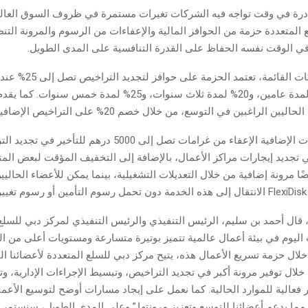
ادرة في وقت تواجه فيه الشركات تغيرات مستمرة في ظروف السوق العال
 المتعددة حزمة من الحوافز المالية والإعفاءات من الرسوم والمرونة التن
وفي الوقت نفسه الحفاظ على القدرة التنافسية على المدى الطويل.
وبالنسبة للشركات القائمة، تعتم
سنوات، و15% لمدة عامين، و20% لمدة ثلاث سنوات، و25% لمدة خمس 
ين الراغبين في التوسع، من خلال خصم 20% على التراخيص الإضافية.
 تجديد إيجارات مراكز الأعمال، بالإضافة إلى التخفيف المؤقت لبعض المتط
ضًا مرونة إضافية من خلال التعديلات التشغيلية، بينما يمكن للأعضاء الحاليي
.
 قال أحمد بن سليم، الرئيس التنفيذي والرئيس التنفيذي لمركز دبي للسلع 
اليوم في بيئة أعمال عالمية تتميز بوتيرة متسارعة ومستويات أعلى من ال
خلال حزمة تسريع الأعمال هذه، يتيح مركز دبي للسلع المتعددة لأعضائنا ال
خلال توفير مرونة أكبر في تجديد التراخيص، وتبسيط الإجراءات الإدارية، و
ر فعالية للموارد الحالية. كما نعمل على إيجاد مسارات أوضح لتوسيع الأع
ما يدعم أعضائنا للتوسع وتعزيز مرونتها.” وعلى المدى الطويل، سنستمر 