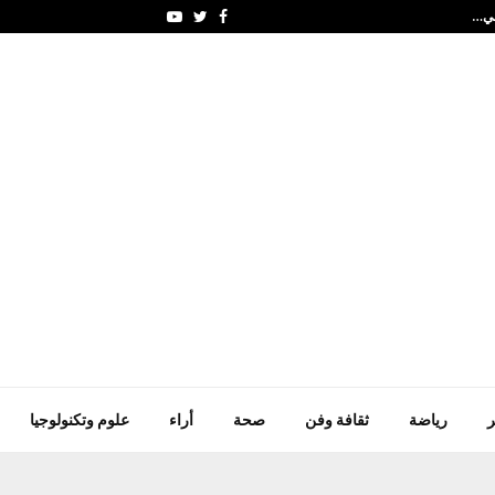
ولي…
تراجع وول ستريت و"داو
Youtube
Twitter
Facebook
ر
رياضة
ثقافة وفن
صحة
أراء
علوم وتكنولوجيا