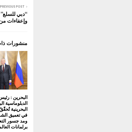
PREVIOUS POST
“دبي للسلع” 
وإعفاءات من
منشورات ذا
البحرين : رئي
الدبلوماسية الب
البحرينية تُحقّقُ 
في تعميق الشر
ومد جسور التع
برلمانات العالم