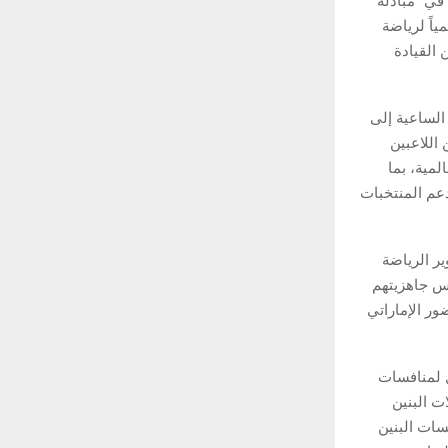
ال الفترة من 5 إلى 7 يونيو الجاري في “مبادلة
ياً لرياضة
القيادة
الساعية إلى
 اللاعبين
لمية، بما
دعم المنتخبات
ير الرياضة
اس جاهزيتهم
ور الإماراتي
ل لمنافسات
 نزالات البنين
ث بمنافسات البنين