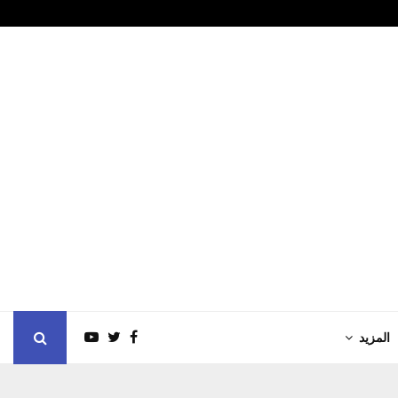
 جونز" يسجل مستوى…
ظاهرة النينيو 
المزيد