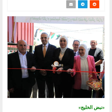
«نبض الخليج»