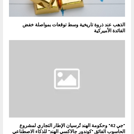
الذهب عند ذروة تاريخية وسط توقعات بمواصلة خفض
الفائدة الأميركية
"جي 42" وحكومة الهند تُرسيان الإطار التجاري لمشروع
الحاسوب الفائق "كوندور جالاكسي الهند" للذكاء الاصطناعي