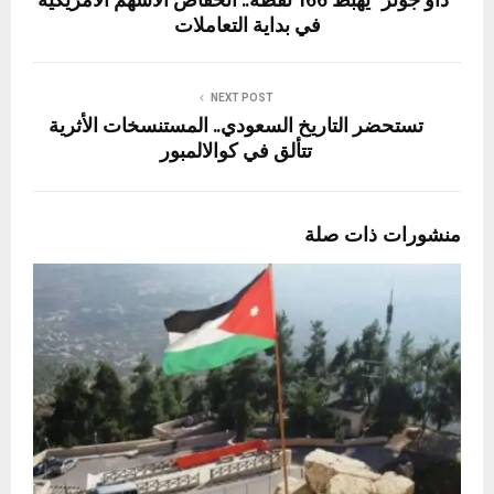
"داو جونز" يهبط 166 نقطة.. انخفاض الأسهم الأمريكية
في بداية التعاملات
NEXT POST
تستحضر التاريخ السعودي.. المستنسخات الأثرية
تتألق في كوالالمبور
منشورات ذات صلة