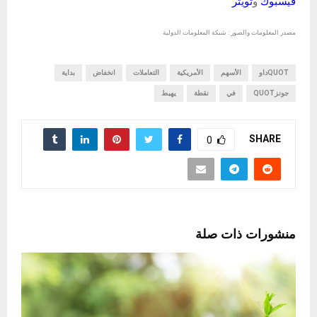
فيسبوك
و
تويتر
مصدر المعلومات والصور : شبكة المعلومات الدولية
QUOTداو
الأسهم
الأمريكية
التعاملات
انخفاض
بداية
جونزQUOT
في
نقطة
يهبط
SHARE
0
منشورات ذات صلة