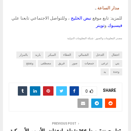
مدار الساعة
ـ
للمزيد: تابع موقع
نبض الخليج
، وللتواصل الاجتماعي تابعنا علي
فيسبوك
و
تويتر
مصدر المعلومات والصور : شبكة المعلومات الدولية
احتفال
التدخل
الشمالي
العطاء
المبكر
باربد
بالمزار
بني
ترعى
جمعيات
صور
فريق
مصطفى
وتفتتح
وحدة
يد
SHARE
0
PREVIOUS POST