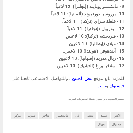
9- مانشستر يونايتد (إنجلترا): 12 لاعباً.
10- بوروسيا دورتموند (ألمانيا): 11 لاعباً.
11- غلطة سراي (تركيا): 11 لاعباً.
12- ليفربول (إنجلترا): 11 لاعباً.
13- فنربخشه (تركيا): 10 لاعبين.
14- ميلان (إيطاليا): 10 لاعبين.
15- آيندهوفن (هولندا) 10 لاعبين.
16- ريال مدريد (إسبانيا): 10 لاعبين.
17- سلافيا براغ (التشيك): 10 لاعبين.
للمزيد: تابع موقع
نبض الخليج
، وللتواصل الاجتماعي تابعنا علي
فيسبوك
و
تويتر
مصدر المعلومات والصور : شبكة المعلومات الدولية
الأكثر
تمثيلا
سيتي
في
مانشستر
متأخر
مدريد
مركز
مونديال
وريال