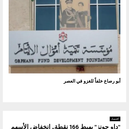
أبو رصاع خلفاً للغزو في العصر
اقتصاد
"داو جونز" يهبط 166 نقطة.. انخفاض الأسهم