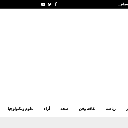
أوضاع…
الإمارات تتضامن مع أنغو
Youtube
Twitter
Facebook
ر
رياضة
ثقافة وفن
صحة
أراء
علوم وتكنولوجيا