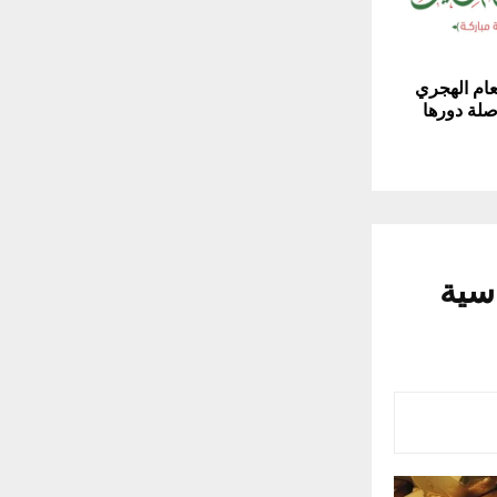
عام الهجري
صلة دورها
سية