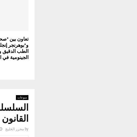
تعاون بين "صح
و"بوهرنجر إنجل
الطب الدقيق و
الجينومية في ا
منوعات
القانون الأ
by
محرر الخليج