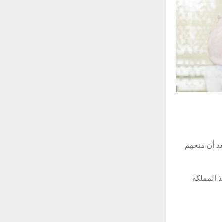
عد أن منحهم
 المملكة