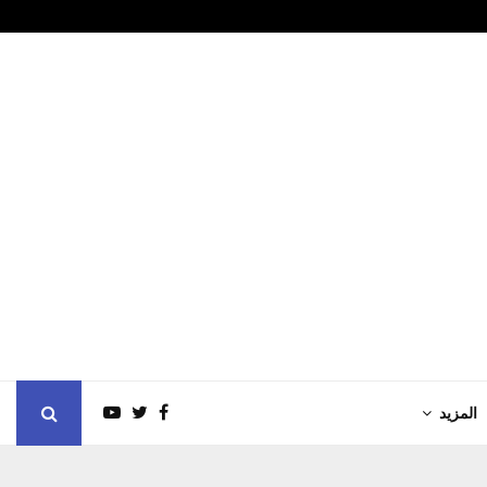
لا وتعزّي في ضحايا…
بين النقد وا
المزيد