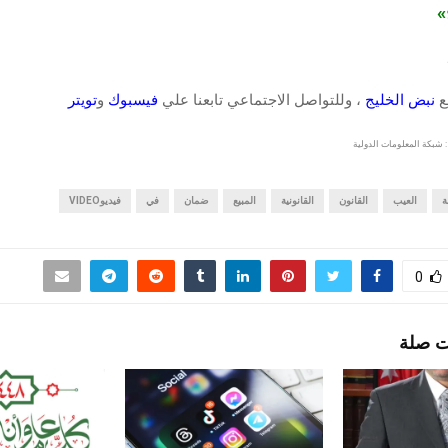
ج»
قع
نبض الخليج
، وللتواصل الاجتماعي تابعنا علي
فيسبوك
و
تويتر
 شبكة المعلومات الدولية
ة
العيب
القانون
القانونية
المبيع
ضمان
في
فيديوVIDEO
0
ت صلة