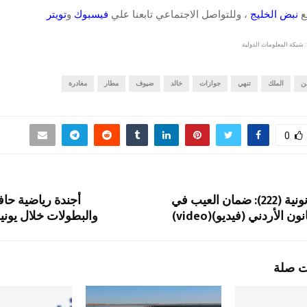
قع
نبض الخليج
، وللتواصل الاجتماعي تابعنا علي
فيسبوك
و
تويتر
 شبكة المعلومات الدولية
ن
الملك
تنهي
جوازات
خالد
ضيوف
مطار
مغادرة
0
السلسلة القانونية (222): ضمان العيب في
أجندة رياضية حافل
ن الأردني (فيديو)(video)
والبطولات خلال يوني
ت صلة