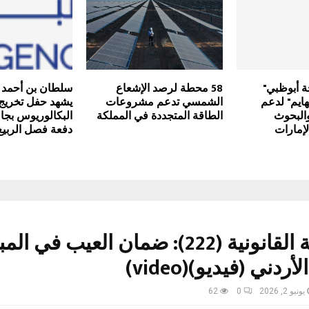
ة أبوظبي"
58 محطة لرصد الإشعاع
سلطان بن أحمد 
هايم" لدعم
الشمسي تدعم مشروعات
يشهد حفل تخريج
البحوث
الطاقة المتجددة في المملكة
البكالوريوس بجا
لإمارات
دفعة فصل الربيع 026
السلسلة القانونية (222): ضمان العيب في
ردني (فيديو)(video)
يونيو 2, 2026
0
62