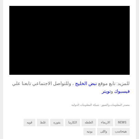
للمزيد: تابع موقع
نبض الخليج
، وللتواصل الاجتماعي تابعنا علي
فيسبوك
و
تويتر
مصدر المعلومات والصور : شبكة المعلومات الدولية
NEWS
الاربعاء
الغلطه
الكارما
بفوره
غلط
قويه
هيتحاسب
واللى
يونيه