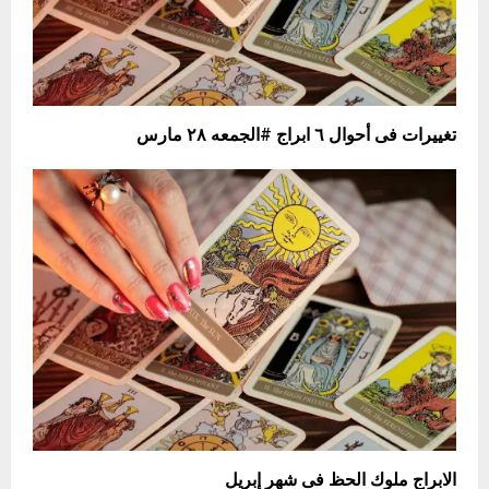
تغييرات فى أحوال ٦ ابراج #الجمعه ٢٨ مارس
الابراج ملوك الحظ فى شهر إبريل