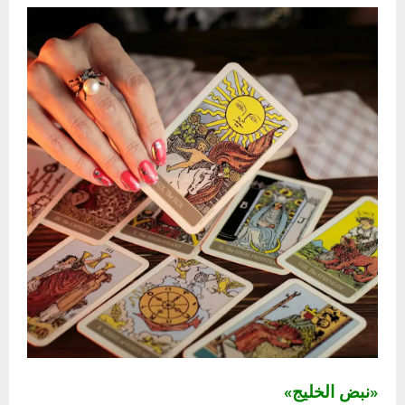
«نبض الخليج»