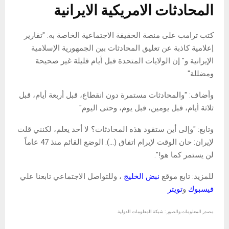
المحادثات الامريكية الايرانية
كتب ترامب على منصة الحقيقة الاجتماعية الخاصة به: "تقارير
إعلامية كاذبة عن تعليق المحادثات بين الجمهورية الإسلامية
الإيرانية و" إن الولايات المتحدة قبل أيام قليلة غير صحيحة
ومضللة"
وأضاف: "والمحادثات مستمرة دون انقطاع، قبل أربعة أيام، قبل
ثلاثة أيام، قبل يومين، قبل يوم، وحتى اليوم"
وتابع: "وإلى أين ستقود هذه المحادثات؟ لا أحد يعلم، لكنني قلت
لإيران: حان الوقت لإبرام اتفاق (…). الوضع القائم منذ 47 عاماً
لن يستمر كما هو!".
للمزيد: تابع موقع
نبض الخليج
، وللتواصل الاجتماعي تابعنا علي
فيسبوك
و
تويتر
مصدر المعلومات والصور : شبكة المعلومات الدولية