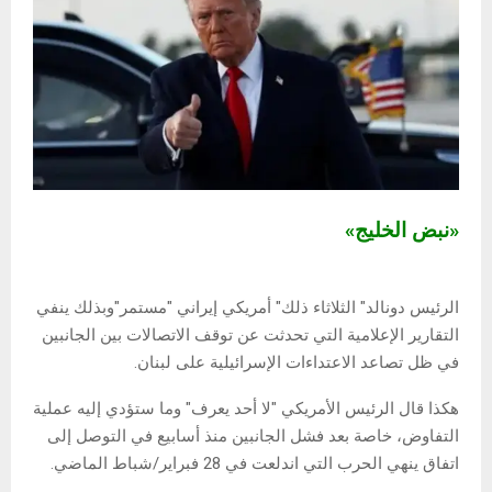
«نبض الخليج»
الرئيس دونالد" الثلاثاء ذلك" أمريكي إيراني "مستمر"وبذلك ينفي
التقارير الإعلامية التي تحدثت عن توقف الاتصالات بين الجانبين
في ظل تصاعد الاعتداءات الإسرائيلية على لبنان.
هكذا قال الرئيس الأمريكي "لا أحد يعرف" وما ستؤدي إليه عملية
التفاوض، خاصة بعد فشل الجانبين منذ أسابيع في التوصل إلى
اتفاق ينهي الحرب التي اندلعت في 28 فبراير/شباط الماضي.