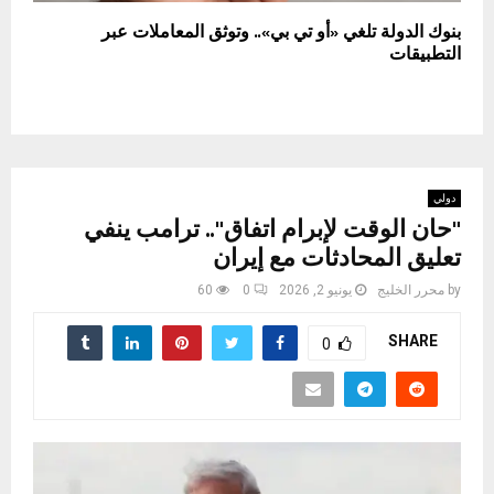
بنوك الدولة تلغي «أو تي بي».. وتوثق المعاملات عبر
التطبيقات
دولي
"حان الوقت لإبرام اتفاق".. ترامب ينفي
تعليق المحادثات مع إيران
by
محرر الخليج
يونيو 2, 2026
0
60
SHARE
0