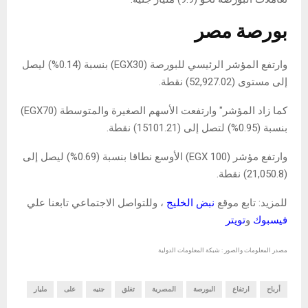
بورصة مصر
وارتفع المؤشر الرئيسي للبورصة (EGX30) بنسبة (0.14%) ليصل
إلى مستوى (52,927.02) نقطة.
كما زاد المؤشر" وارتفعت الأسهم الصغيرة والمتوسطة (EGX70)
بنسبة (0.95%) لتصل إلى (15101.21) نقطة.
وارتفع مؤشر (EGX 100) الأوسع نطاقا بنسبة (0.69%) ليصل إلى
(21,050.8) نقطة.
للمزيد: تابع موقع
نبض الخليج
، وللتواصل الاجتماعي تابعنا علي
فيسبوك
و
تويتر
مصدر المعلومات والصور : شبكة المعلومات الدولية
أرباح
ارتفاع
البورصة
المصرية
تغلق
جنيه
على
مليار