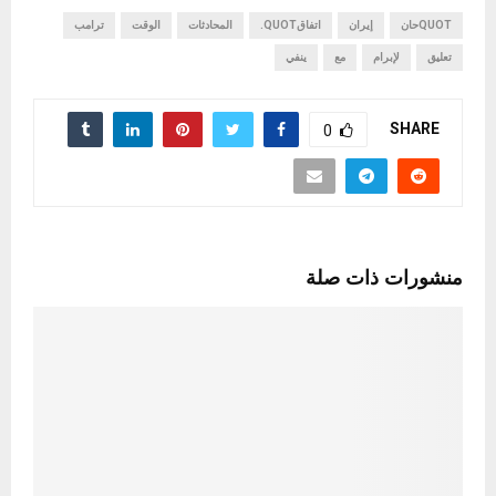
QUOTحان
إيران
اتفاقQUOT.
المحادثات
الوقت
ترامب
تعليق
لإبرام
مع
ينفي
SHARE
0
منشورات ذات صلة