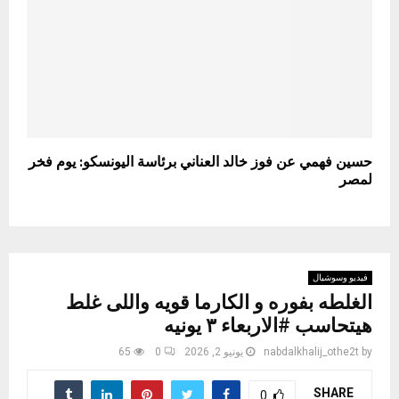
حسين فهمي عن فوز خالد العناني برئاسة اليونسكو: يوم فخر
لمصر
فيديو وسوشيال
الغلطه بفوره و الكارما قويه واللى غلط
هيتحاسب #الاربعاء ٣ يونيه
by
nabdalkhalij_othe2t
يونيو 2, 2026
0
65
SHARE
0