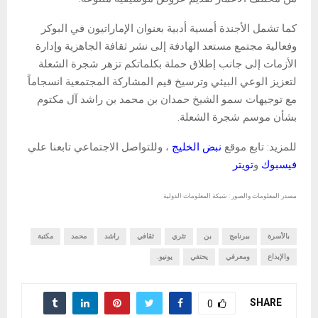
كما تشمل الأجندة أمسية أدبية بعنوان الإماراتيون في البوكر
وفعالية مجتمع مستعد الهادفة إلى نشر ثقافة الجاهزية وإدارة
الأزمات إلى جانب إطلاق حملة بكلماتكم تزهر شجرة الشعلة
لتعزيز الوعي البيئي وترسيخ قيم المشاركة المجتمعية انسجاماً
مع توجيهات سمو الشيخ حمدان بن محمد بن راشد آل مكتوم
بشأن موسم شجرة الشعلة.
للمزيد: تابع موقع
نبض الخليج
، وللتواصل الاجتماعي تابعنا علي
فيسبوك
و
تويتر
مصدر المعلومات والصور : شبكة المعلومات الدولية
بالأسرة
ببرنامج
بن
تثري
ثقافي
راشد
محمد
مكتبة
والإبداع
ومعرفي
يحتفي
يونيو.
SHARE
0