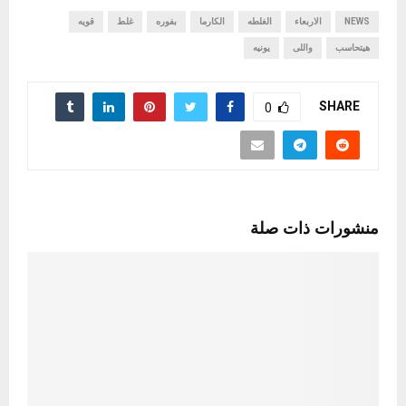
NEWS
الاربعاء
الغلطه
الكارما
بفوره
غلط
قويه
هيتحاسب
واللى
يونيه
SHARE
0
منشورات ذات صلة