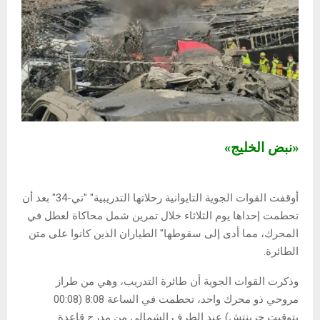
«نبض الخليج»
أوقفت القوات الجوية التايوانية رحلاتها التدريبية" "تي-34" بعد أن
تحطمت إحداها يوم الثلاثاء خلال تمرين شمل محاكاة لعطل في
المحرك، مما أدى إلى سقوطها" الطياران الذين كانوا على متن
الطائرة.
وذكرت القوات الجوية أن طائرة التدريب، وهي من طراز
مروحي ذو محرك واحد، تحطمت في الساعة 8:08 (00:08
بتوقيت جرينتش) عند الطرف الشمالي من مدرج قاعدة