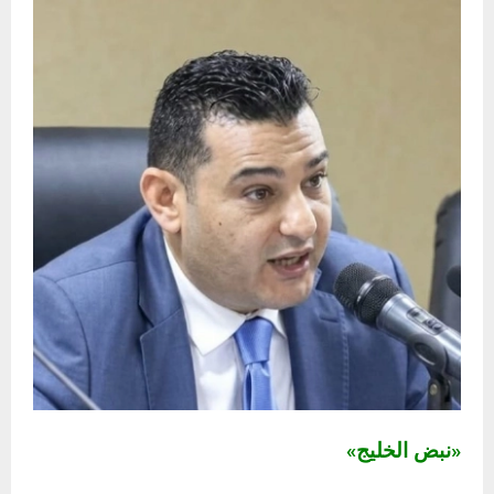
«نبض الخليج»