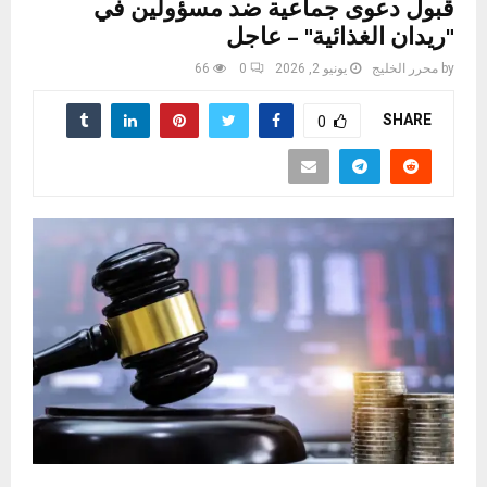
قبول دعوى جماعية ضد مسؤولين في
"ريدان الغذائية" – عاجل
by
محرر الخليج
يونيو 2, 2026
0
66
SHARE
0