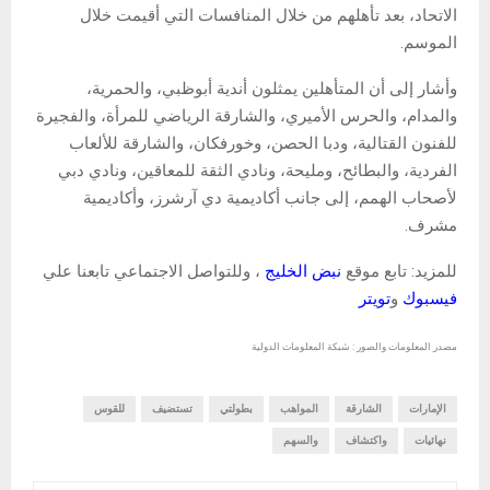
الاتحاد، بعد تأهلهم من خلال المنافسات التي أقيمت خلال
الموسم.
وأشار إلى أن المتأهلين يمثلون أندية أبوظبي، والحمرية،
والمدام، والحرس الأميري، والشارقة الرياضي للمرأة، والفجيرة
للفنون القتالية، ودبا الحصن، وخورفكان، والشارقة للألعاب
الفردية، والبطائح، ومليحة، ونادي الثقة للمعاقين، ونادي دبي
لأصحاب الهمم، إلى جانب أكاديمية دي آرشرز، وأكاديمية
مشرف.
للمزيد: تابع موقع
نبض الخليج
، وللتواصل الاجتماعي تابعنا علي
فيسبوك
و
تويتر
مصدر المعلومات والصور : شبكة المعلومات الدولية
الإمارات
الشارقة
المواهب
بطولتي
تستضيف
للقوس
نهائيات
واكتشاف
والسهم