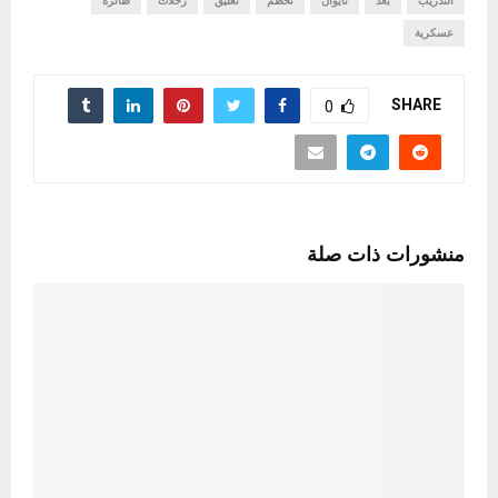
التدريب
بعد
تايوان
تحطم
تعليق
رحلات
طائرة
عسكرية
SHARE
0
منشورات ذات صلة