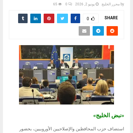
by
محرر الخليج
يونيو 2, 2026
0
65
SHARE
0
«نبض الخليج»
استضاف حزب المحافظين والإصلاحيين الأوروبيين، بحضور