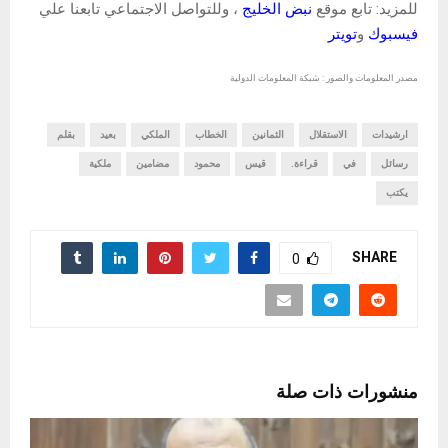
للمزيد: تابع موقع
نبض الخليج
، وللتواصل الاجتماعي تابعنا علي
فيسبوك
و
تويتر
مصدر المعلومات والصور : شبكة المعلومات الدولية
ارشيدات
الاستقلال
الثمانين
الخطاب
الملكي
بعيد
بقلم
رسائل
في
قراءة.
قيس
محمود
مضامين
ملكية
يكتب
SHARE
0
منشورات ذات صلة