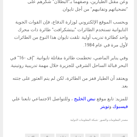
وعن مقتل الطيارين، وصفهما بـ"البطلان" شكرهم على
"تضحياتهم وتفانيهم" من أجل تايوان.
وبحسب الموقع الإلكتروني لوزارة الدفاع، فإن القوات الجوية
التايوانية تستخدم الطائرات "بيتشكرافت" طائرة ذات محرك
واحد كطائرة تدريب أولية. تلقت تايوان هذا النوع من الطائرات
لأول مرة في عام 1984.
وفي يناير الماضي، تحطمت طائرة مقاتلة تايوانية. "إف -16" في
البحر قبالة الساحل الشرقي للجزيرة خلال مهمة تدريبية روتينية.
ويعتقد أن الطيار قفز من الطائرة، لكن لم يتم العثور على جثته
بعد.
للمزيد: تابع موقع
نبض الخليج
، وللتواصل الاجتماعي تابعنا علي
فيسبوك
و
تويتر
مصدر المعلومات والصور : شبكة المعلومات الدولية