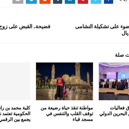
ضوء على تشكيلة النشامى
فضيحة.. القبض على زوج 
يال
ت صلة
ق فعاليات
مواطنة تنقذ حياة رضيعة من
كلية محمد بن راش
لبحرين الدولي
توقف القلب والتنفس في
الحكومية تعتمد نمو
مسجد قباء
يجمع بين الرقم