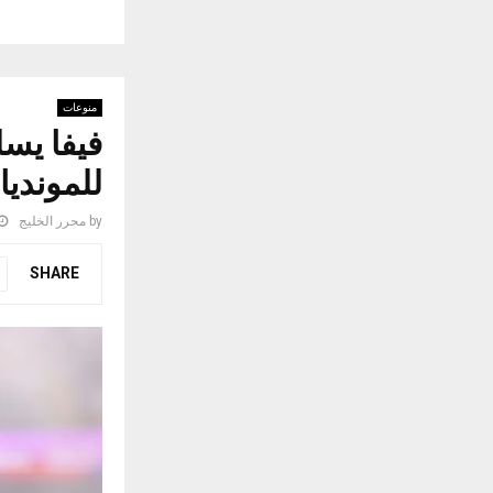
منوعات
فيفا يسل
للمونديا
by
محرر الخليج
SHARE