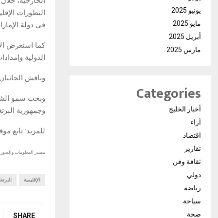
الخارجية، خلال 
يونيو 2025
التطورات الإقلي
مايو 2025
في دولة الإمار
أبريل 2025
كما استعرض الات
مارس 2025
الدولية وإمدادا
وناقش الجانبان
Categories
وبحث سمو الشيخ 
أخبار الخليج
وجمهورية البرت
أراء
للمزيد: تابع مو
اقتصاد
تقارير
مصدر المعلومات والصور :
ثقافة وفن
دولي
الإقليمية
البرتغ
رياضة
سياحة
صحة
SHARE