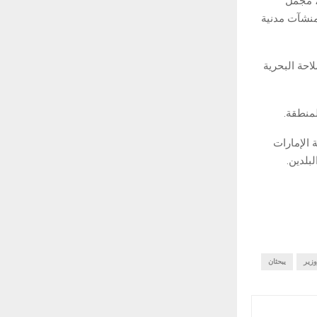
، مجمل
ومنشآت مدنية
احة البحرية
لمنطقة.
 الإمارات
بلدين.
زير
يبحثان