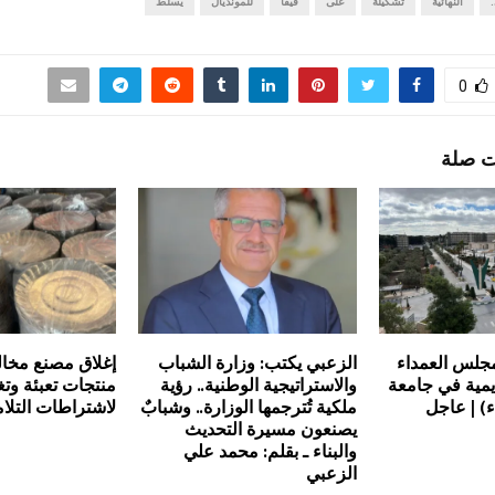
النهائية
تشكيلة
على
فيفا
للمونديال
يسلط
0
ت صلة
جلس العمداء
الزعبي يكتب: وزارة الشباب
إغلاق مصنع مخال
يمية في جامعة
والاستراتيجية الوطنية.. رؤية
منتجات تعبئة وت
) | عاجل
ملكية تُترجمها الوزارة.. وشبابٌ
لاشتراطات التلا
يصنعون مسيرة التحديث
والبناء ـ بقلم: محمد علي
الزعبي