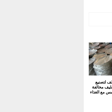
ف لتصنيع
غليف مخالفة
مس مع الغذاء