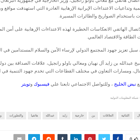
اتصال هاتفي مع معالي باولو رانجيل، وزير الخارجية في جمهورية البرتغال
مية وتداعيات الاعتداءات الإيرانية الإرهابية الغادرة التي استهدفت مواقع 
ات باستخدام الصواريخ والطائرات المسيرة.
صال الهاتفي الانعكاسات الخطيرة لهذه الاعتداءات الإرهابية على أمن المل
ت الطاقة والاقتصاد العالمي.
 سبل تعزيز جهود المجتمع الدولي لإرساء الأمن والسلام المستدامين في ا
عبدالله بن زايد آل نهيان ومعالي باولو رانجيل، علاقات الصداقة بين دولة
غال، ومسارات التعاون في مختلف القطاعات التي تخدم جهود التنمية في ال
قع
نبض الخليج
، وللتواصل الاجتماعي تابعنا علي
فيسبوك
و
تويتر
 شبكة المعلومات الدولية
ال
الثنائية
العلاقات
بن
خارجية
زايد
عبدالله
هاتفيا
والتطورات
وو
0