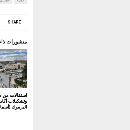
الضوء
النشامى.
SHARE
منشورات ذا
استقالات من م
وتشكيلات أكاد
اليرموك (أسماء