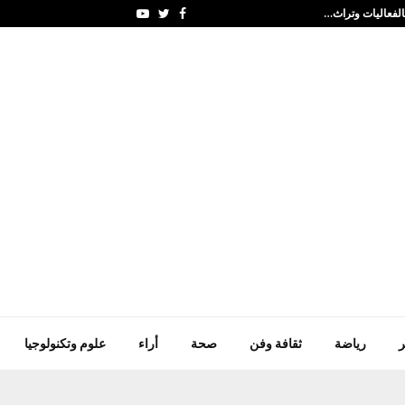
السبت8/8 لكل حدا تعبان فقير معتر مريض…
Youtube
Twitter
Facebook
ر
رياضة
ثقافة وفن
صحة
أراء
علوم وتكنولوجيا