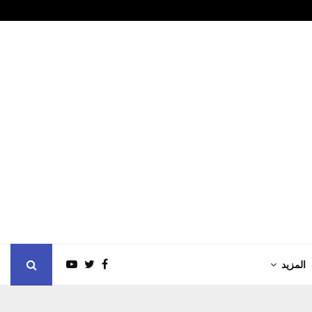
جمارك دبـي تط
المزيد