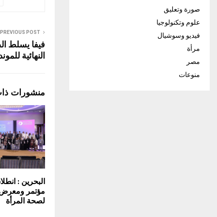
صورة وتعليق
علوم وتكنولوجيا
PREVIOUS POST
فيديو وسوشيال
فيفا يسلط ال
مرأة
النهائية للموند
مصر
منوعات
منشورات ذا
البحرين : انطلا
مؤتمر ومعرض ا
لصحة المرأة