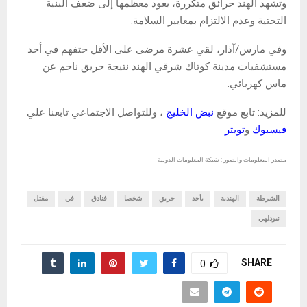
وتشهد الهند حرائق متكررة، يعود معظمها إلى ضعف البنية
التحتية وعدم الالتزام بمعايير السلامة.
وفي مارس/آذار، لقي عشرة مرضى على الأقل حتفهم في أحد
مستشفيات مدينة كوتاك شرقي الهند نتيجة حريق ناجم عن
ماس كهربائي.
للمزيد: تابع موقع
نبض الخليج
، وللتواصل الاجتماعي تابعنا علي
فيسبوك
و
تويتر
مصدر المعلومات والصور : شبكة المعلومات الدولية
الشرطة
الهندية
بأحد
حريق
شخصا
فنادق
في
مقتل
نيودلهي
SHARE
0