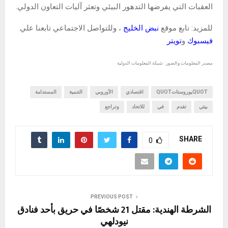
العقبات التي يفرضها التدهور البيئي وتعثر آليات التعاون الدولي.
للمزيد: تابع موقع
نبض الخليج
، وللتواصل الاجتماعي تابعنا علي
فيسبوك
و
تويتر
مصدر المعلومات والصور : شبكة المعلومات الدولية
QUOTيوروستاتQUOT
اقتصادي
الأوروبي
التنمية
المستدامة
بيئي
تقدم
في
للاتحاد
وتراجع
SHARE
0
PREVIOUS POST
الشرطة الهندية: مقتل 21 شخصًا في حريق بأحد فنادق
نيودلهي