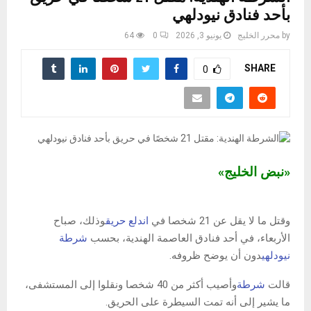
بأحد فنادق نيودلهي
by
محرر الخليج
يونيو 3, 2026
0
64
SHARE
0
«نبض الخليج»
وقتل ما لا يقل عن 21 شخصا في
اندلع حريق
وذلك، صباح
الأربعاء، في أحد فنادق العاصمة الهندية، بحسب
شرطة
نيودلهي
دون أن يوضح ظروفه.
قالت
شرطة
وأصيب أكثر من 40 شخصا ونقلوا إلى المستشفى،
ما يشير إلى أنه تمت السيطرة على الحريق.