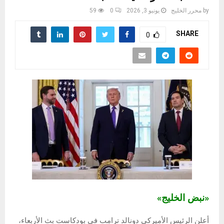
by
محرر الخليج
يونيو 3, 2026
0
59
SHARE
0
«نبض الخليج»
أعلن الرئيس الأميركي دونالد ترامب في بودكاست بث الأربعاء،