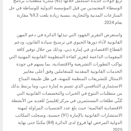
أربع جولات جديدة استكمل خلالها (82) متدربًا متطلبات برنامج
الوسطاء المعتمدين من قبل المؤسسة الدولية للوساطة في حل
المنازعات المدنية والتجارية، بنسبة زيادة بلغت 9,3% مقارنة
بعام 2024.
واستعرض التقرير الجهود التي تبذلها الدائرة في دعم المهن
القانونية لأداء دورها الحيوي في ترسيخ سيادة القانون، ودعم
القطاع الاقتصادي في إمارة دبي، وذلك من خلال توفير كافة
المقومات الداعمة لتعزيز كفاءة المنظومة القانونية المهنية التي
تواكب التطورات التشريعية والاقتصادية، بما يسهم في جودة
الخدمات القانونية المقدمة للمتعاملين وفق أعلى معايير
الامتثال للتشريعات المنظمة للمهنة، في ظل طبيعة المناخ
الاستثماري التنافسي الذي تتسم به إمارة دبي، وما يرتبط بذلك
من متطلبات التنوع في الخبرات والتخصصات القانونية التي
تُلبِّي تطلعات المستثمرين في مركز إقليميّ للعديد من الأنشطة
الاقتصادية العالمية؛ حيث بلغ عدد الجنسيات المزاولة لمهنة
الاستشارات القانونية بالإمارة (91) جنسية، وسجلت المكاتب
الدولية المرخص لها فروع لدى الدائرة (84) مكتبًا حتى نهاية
2025.