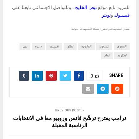
للمزيد: تابع موقع
نبض الخليج
، وللتواصل الاجتماعي تابعنا علي
فيسبوك
و
تويتر
مصدر المعلومات والصور : شبكة المعلومات الدولية
السنوي
الشؤون
القانونية
تطلق
تقريرها
دائرة
دبي
لحكومة
لعام
SHARE
0
PREVIOUS POST
ترامب يقترح ترشّح فانس وروبيو معا في الانتخابات
الرئاسية المقبلة