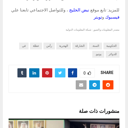
للمزيد: تابع موقع
نبض الخليج
، وللتواصل الاجتماعي تابعنا علي
فيسبوك
و
تويتر
مصدر المعلومات والصور : شبكة المعلومات الدولية
الحكومية
السنة.
الشارقة
الهجرية
رأس
عطلة
في
للدوائر
يونيو.
SHARE
0
منشورات ذات صلة