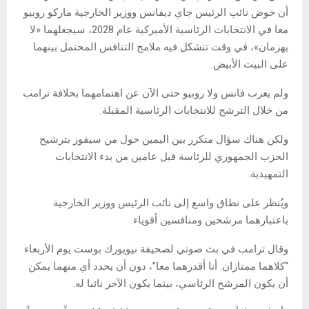
أن خوض نائب الرئيس جاي ديفانس ووزير الخارجية ماركو روبيو
معا في الانتخابات الرئاسية الأميركية عام 2028، سيجعلهما «لا
يهزمان»، في وقت تتشكل فيه ملامح التنافس المحتمل بينهما
على البيت الأبيض.
ولم يعرب فانس ولا روبيو حتى الآن عن اهتمامهما بخلافة ترامب
من خلال الترشح للانتخابات الرئاسية المقبلة.
ولكن هناك سؤال متكرر بين اليمين حول من سيفوز بترشيح
الحزب الجمهوري للرئاسة قبل عامين من بدء الانتخابات
التمهيدية.
ويُنظر على نطاق واسع إلى نائب الرئيس ووزير الخارجية
باعتبارهما مرشحين ومنافسين أقوياء.
وقال ترامب في بث صوتي لصحيفة نيويورك بوست يوم الأربعاء
“كلاهما ممتازان. أنا أقدرهما معا”، دون أن يحدد أي منهما يمكن
أن يكون المرشح الرئاسي، بينما يكون الآخر نائبا له.