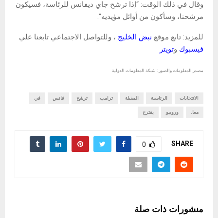
وقال في ذلك الوقت: “إذا ترشح جاي ديفانس للرئاسة، فسيكون
مرشحنا، وسأكون من أوائل مؤيديه”.
للمزيد: تابع موقع
نبض الخليج
، وللتواصل الاجتماعي تابعنا علي
فيسبوك
و
تويتر
مصدر المعلومات والصور : شبكة المعلومات الدولية
الانتخابات
الرئاسية
المقبلة
ترامب
ترشح
فانس
في
معا.
وروبيو
يقترح
SHARE
0
منشورات ذات صلة