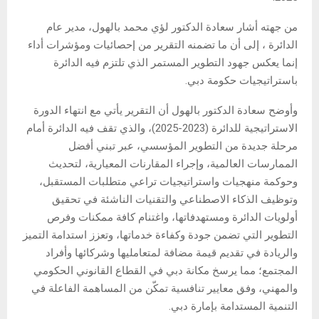
من جهته أشار سعادة الدكتور لؤي محمد بالهول، مدير عام
الدائرة ، إلى أن ما تضمنه التقرير من إحصائيات ومؤشرات أداء
إنما يعكس جهود التطوير المستمر الذي تلتزم فيه الدائرة
باستراتيجيات حكومة دبي.
وأوضح سعادة الدكتور بالهول أن التقرير يأتي مع انتهاء الدورة
الاستراتيجية للدائرة (2023-2025)، والذي تقف فيه الدائرة أمام
مرحلة جديدة من التطوير المؤسسي، عبر تبني أفضل
الممارسات العالمية، وإجراء المقارنات المعيارية، لتحديث
وحوكمة منهجيات واستراتيجيات تراعي متطلبات المستقبل،
وتوظيف الذكاء الاصطناعي والتقنيات الناشئة في تحقيق
أولويات الدائرة ومستهدفاتها، واغتنام كافة ممكنات وفرص
التطوير التي تضمن جودة وكفاءة خدماتها، وتعزز استدامة التميز
والريادة في تقديم قيمة مضافة لمتعامليها وشركائها وأفراد
المجتمع؛ مما يرسخ مكانة دبي في القطاع القانوني الحكومي
والمهني، وفق معايير تنافسية تمكّن من المساهمة الفاعلة في
التنمية المستدامة بإمارة دبي.