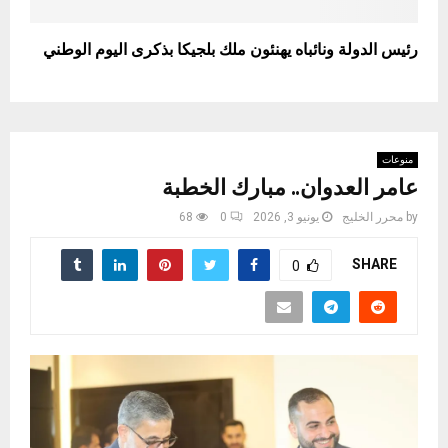
رئيس الدولة ونائباه يهنئون ملك بلجيكا بذكرى اليوم الوطني
منوعات
عامر العدوان.. مبارك الخطبة
by
محرر الخليج
يونيو 3, 2026
0
68
SHARE
0