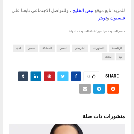
للمزيد: تابع موقع
نبض الخليج
، وللتواصل الاجتماعي تابعنا علي
فيسبوك
و
تويتر
مصدر المعلومات والصور : شبكة المعلومات الدولية
الإقليمية
التطورات
الخريجي
الصين
المملكة
سفير
لدى
مع
يبحث
SHARE
0
منشورات ذات صلة