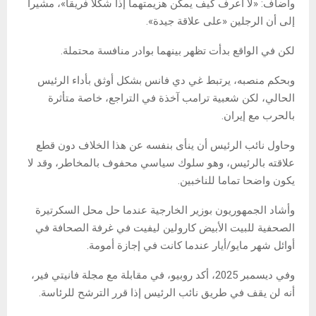
وأضاف: «لا أعرف كيف يمكن هزيمتهما إذا شكلا فريقاً»، مشيراً
إلى أن الرجلين «على علاقة جيدة».
لكن في الواقع بدأت تظهر بينهما بوادر منافسة محتملة.
وبحكم منصبه، يرتبط غي دي فانس بشكل أوثق بأداء الرئيس
الحالي، لكن شعبية ترامب آخذة في التراجع، خاصة متأثرة
بالحرب مع إيران.
وحاول نائب الرئيس أن ينأى بنفسه عن هذا الخلاف دون قطع
علاقته بالرئيس، وهو سلوك سياسي محفوف بالمخاطر، وقد لا
يكون واضحا تماما للناخبين.
وأشاد الجمهوريون بوزير الخارجية عندما حل محل السكرتيرة
الصحفية للبيت الأبيض كارولين ليفيت في غرفة الصحافة في
أوائل شهر مايو/أيار عندما كانت في إجازة أمومة.
وفي ديسمبر 2025، أكد روبيو، في مقابلة مع مجلة فانيتي فير،
أنه لن يقف في طريق نائب الرئيس إذا قرر الترشح للرئاسة.