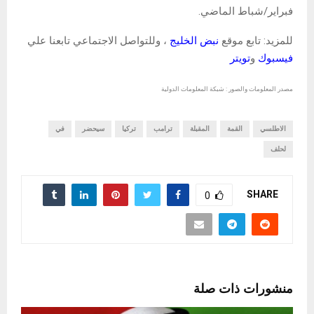
فبراير/شباط الماضي.
للمزيد: تابع موقع
نبض الخليج
، وللتواصل الاجتماعي تابعنا علي
فيسبوك
و
تويتر
مصدر المعلومات والصور : شبكة المعلومات الدولية
الاطلسي
القمة
المقبلة
ترامب
تركيا
سيحضر
في
لحلف
SHARE
0
منشورات ذات صلة