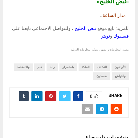
«نبض الخليج»
مدار الساعة
ـ
للمزيد: تابع موقع
نبض الخليج
، وللتواصل الاجتماعي تابعنا علي
فيسبوك
و
تويتر
مصدر المعلومات والصور : شبكة المعلومات الدولية
الأردنيون
التكاتف
الملكة
باستمرار
رانيا
قيم
والانضباط
والتواضع
يجسدون
SHARE
0
منشورات ذات صلة