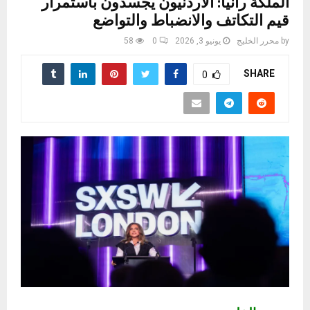
الملكة رانيا: الأردنيون يجسدون باستمرار
قيم التكاتف والانضباط والتواضع
by
محرر الخليج
يونيو 3, 2026
0
58
SHARE
0