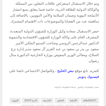
وتم خلال الاستقبال استعراض علاقات التعاون بين المملكة
والوكالة الدولية للطاقة الذرية، خاصة فيما يتعلق بمنع انتشار
الأسلحة النووية وضمان السلامة والأمن النوويين، بالإضافة إلى
مناقشة عدد من القضايا والموضوعات ذات الاهتمام المشترك.
حضر الاستقبال سعادة وكيل الوزارة للشؤون الدولية المتعددة
المشرف العام على وكالة الوزارة للشؤون الاقتصادية والتنموية
الدكتور عبدالرحمن الروسي وصاحب السمو الملكي الأمير
سعود. بن بدر بن سعود بن عبد العزيز آل سعود مدير إدارة نزع
السلاح، ومعالي الوزير المفوض بوزارة الخارجية الدكتورة منال
رضوان.
للمزيد: تابع موقع
نبض الخليج
، وللتواصل الاجتماعي تابعنا علي
فيسبوك
و
تويتر
مصدر المعلومات والصور : شبكة المعلومات الدولية
QUOTالطاقة
الأسلحة
التعاون
الخارجية
الذريةQUOT
النووية