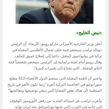
«نبض الخليج»
أعلن وزير الخارجية الأميركي ماركو روبيو، الأربعاء، أن الرئيس
دونالد ترامب سيحضر قمة حلف شمال الأطلسي المقبلة في
تركيا في يوليو/تموز المقبل، داعيا إلى إصلاح عميق للحلف.
وقال روبيو أمام لجنة برلمانية إن “الرئيس سيحضر شخصياً قمة
الناتو المقبلة… التي تحتاج إلى تغييرات كبيرة”.
واعتبر أن القمة المقبلة التي ستضم الدول الأعضاء الـ32 مطلع
تموز/يوليو في العاصمة التركية أنقرة “ربما تكون الأهم في تاريخ
المنظمة لأن هناك بعض القضايا التي ينبغي توضيحها ومعالجتها”.
وأعرب ترامب عن استيائه الشديد من رفض الأوروبيين الوقوف
إلى جانبه في الحرب التي شنها مع إسرائيل ضد إيران نهاية