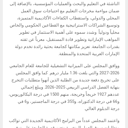
الناشئة في التعليم والبحث والعمليات المؤسسية، بالإضافة إلى
ضمان مواءمة مخرجات التعليم مع احتياجات سوق العمل
المحلي والدولي، واستقطاب الكفاءات الأكاديمية المتميزة،
وتوسيع الشراكات الاستراتيجية مع القطاعين الحكومي والخاص
محلياً ودولياً. وشدد سموه على أهمية الاستثمار في تطوير
المواهب الإماراتية وتطوير قادة المستقبل، معرباً عن ثقته
بقدرات الجامعة. تعزيز مكانتها كجامعة بحثية رائدة تخدم دولة
الإمارات العربية المتحدة والمنطقة.
ووافق المجلس على الميزانية التشغيلية للجامعة للعام الجامعي
2026-2027 والتي بلغت 1.36 مليار درهم. كما وافق المجلس
على تخريج دفعة جديدة من الطلبة الذين أنهوا متطلبات التخرج
بنهاية الفصل الدراسي الربيعي 2025-2026. ويبلغ إجمالي
عددهم 1927 خريجاً وخريجة، منهم 1500 في درجة البكالوريوس،
و66 في درجة الدكتوراه، و355 في درجة الماجستير، و6 في
درجة الدبلوم العالي.
واعتمد المجلس عدداً من البرامج الأكاديمية الجديدة التي تواكب
متطلبات سوق العمل المتغيرة وتعزز قدرة الجامعة على توفير