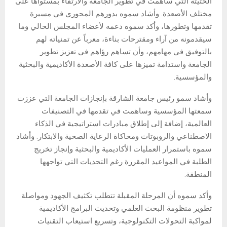
الحثيثة التي ساهمت في تطوير الجامعة والارتقاء بمستواها على
مختلف الأصعدة. وأشاد سموه بدورهم المحوري في مسيرة
تقدمها وتطورها، وأكد سموه دعمه لأعضاء المجلس الحالي وما
سيقدمونه من آراء ومقترحات بناءة، معرباً عن تمنياته لهم
بالتوفيق في مهامهم، وأن تساهم رؤاهم في تعزيز تطوير
الجامعة واستدامة تميزها على كافة الأصعدة الأكاديمية والبحثية
والمؤسسية.
وأشاد سمو رئيس جامعة الشارقة بإنجازات الجامعة التي عززت
سمعتها المؤسسية وساهمت في تقدمها في التصنيفات
العالمية، إضافة إلى إطلاق مبادرات استراتيجية في الذكاء
الاصطناعي والروبوتات ومحاكاة الرعاية الصحية والابتكار. وأشاد
سموه باستمرار العمليات الأكاديمية والبحثية وإنجاز تخريج
الطلبة في المواعيد المقررة رغم التحديات التي تواجهها
المنطقة.
وأكد سموه أن المرحلة المقبلة تتطلب تكثيف الجهود ومواصلة
تطوير منظومة البحث العلمي وتحديث البرامج الأكاديمية
لمواكبة التحولات التكنولوجية، وتسريع استيعاب التقنيات