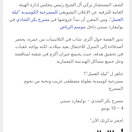
كشف المستشار تركي آل الشيخ رئيس مجلس إدارة الهيئة
العامة للترفيه عن الإعلان التشويقي
للمسرحية الكوميدية "ليلة
العسل"
، ومن المقرر أن تبدأ عروضها في
مسرح بكر الشادي
في
بوليفارد سيتي داخل
موسم الرياض
.
تدور القصة حول أكرم، شاب في الثلاثينيات من عمره، يحضر
أصدقاءه إلى المنزل للاحتفال بعيد ميلاده، لكنه يواجه عقبات
في تحقيق هدفه، حيث يجتمع جيران أكرم في شقته لمناقشة
وحل جميع مشاكل الهندسة المعمارية.
جاهز ل "ليلة العسل"؟
مسرحية كوميدية بطولة مصطفى غريب ونخبة من نجوم
المسرح
مسرح بكر الشدي – بوليفارد سيتي
4 – 10 يونيو
احجز تذكرتك الآن"