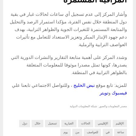
وأشار المركز إلى عدم تسجيل أي ساعات لحالات غبار في بقية
دول المنطقة خلال نفس الفترة، مؤكدا استمرار الرصد والتحليل
والمتابعة المستمرة للتغيرات الجوية والظواهر الترابية، بهدف
دعم جهود الإنذار المبكر وتعزيز الاستعداد للتعامل مع تأثيرات
العواصف الترابية والرملية.
وشدد المركز على أهمية متابعة التقارير والنشرات الدورية التي
يصدرها، كونها تمثل مصدرا موثوقا للمعلومات المتعلقة
بالظواهر الترابية في المنطقة.
للمزيد: تابع موقع
نبض الخليج
، وللتواصل الاجتماعي تابعنا علي
فيسبوك
و
تويتر
مصدر المعلومات والصور : شبكة المعلومات الدولية
الإقليم
الإقليمي
الحالات
الغبارية
تسجيل
خلال
دول
ساعة
في
للعواصف
من
يوم