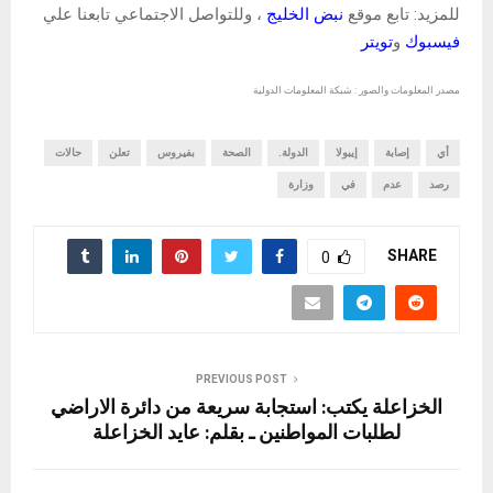
للمزيد: تابع موقع
نبض الخليج
، وللتواصل الاجتماعي تابعنا علي
فيسبوك
و
تويتر
مصدر المعلومات والصور : شبكة المعلومات الدولية
أي
إصابة
إيبولا
الدولة.
الصحة
بفيروس
تعلن
حالات
رصد
عدم
في
وزارة
SHARE
0
PREVIOUS POST
الخزاعلة يكتب: استجابة سريعة من دائرة الاراضي
لطلبات المواطنين ـ بقلم: عايد الخزاعلة