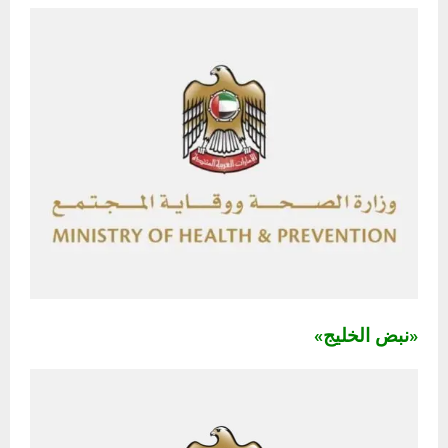
«نبض الخليج»