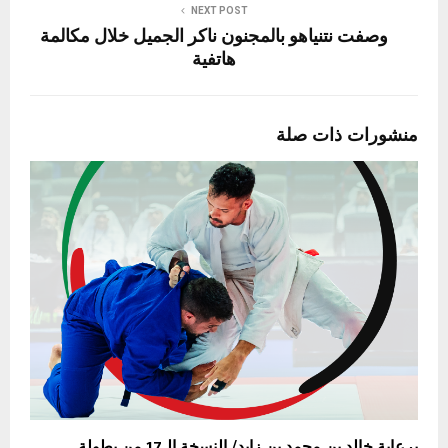
NEXT POST
وصفت نتنياهو بالمجنون ناكر الجميل خلال مكالمة
هاتفية
منشورات ذات صلة
برعاية خالد بن محمد بن زايد/ النسخة الـ17 من بطولة