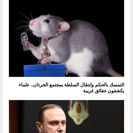
التمسك بالحكم وانتقال السلطة بمجتمع الجرذان.. علماء
يكشفون حقائق غريبة