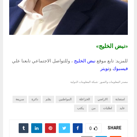
«نبض الخليج»
للمزيد: تابع موقع
نبض الخليج
، وللتواصل الاجتماعي تابعنا علي
فيسبوك
و
تويتر
مصدر المعلومات والصور : شبكة المعلومات الدولية
استجابة
الاراضي
الخزاعلة
المواطنين
بقلم
دائرة
سريعة
عايد
لطلبات
من
يكتب
SHARE
0