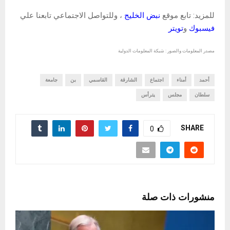
للمزيد: تابع موقع
نبض الخليج
، وللتواصل الاجتماعي تابعنا علي
فيسبوك
و
تويتر
مصدر المعلومات والصور : شبكة المعلومات الدولية
أحمد
أمناء
اجتماع
الشارقة
القاسمي
بن
جامعة
سلطان
مجلس
يترأس
SHARE
0
منشورات ذات صلة