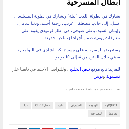
أبطال المسرحية
يشارك في بطولة اللعب "ليلة" ويشارك في بطولة المسلسل،
عسل، إلى جانب مصطفى غريب، رحمة أحمد، ودنيا سامي،
وإيمان السيد، وعلي صبحي، في إطار كوميدي يقوم على
مفارقات يومية ضمن أجواء اجتماعية خفيفة.
وستعرض المسرحية على مسرح بكر الشادي في البوليفارد
سيتي خلال الفترة من 4 إلى 10 يونيو.
للمزيد: تابع موقع
نبض الخليج
، وللتواصل الاجتماعي تابعنا علي
فيسبوك
و
تويتر
مصدر المعلومات والصور : شبكة المعلومات الدولية
QUOTليلة
البرومو
التشويقي
طرح
عسلQUOT
غدا.
لعرضها
لمسرحية