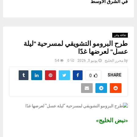
في الشرق الأوسط
ثقافة وفن
طرح البرومو التشويقي لمسرحية "ليلة
عسل" لعرضها غدًا
by
محرر الخليج
يونيو 3, 2026
0
54
SHARE
0
«نبض الخليج»