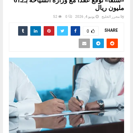
«شلفا» توقع عقدا مع وزارة السياحة بـ61.2
مليون ريال
by
محرر الخليج
يونيو 4, 2026
0
52
SHARE
0