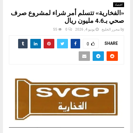
اقتصاد
«الفخارية» تتسلم أمر شراء لمشروع صرف
صحي بـ4.6 مليون ريال
by
محرر الخليج
يونيو 4, 2026
0
55
SHARE
0