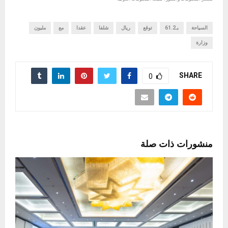
السياحة
بـ61.2
توقع
ريال
شلفا
عقدا
مع
مليون
وزارة
SHARE
0
منشورات ذات صلة