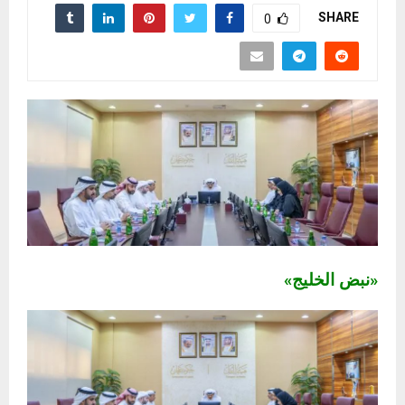
SHARE
0
«نبض الخليج»