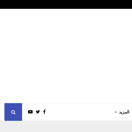
؟ وما…
مجمّع الملك ا
المزيد