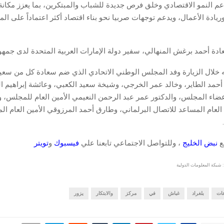
عم النمو الاقتصادي وخلق فرص جديدة للشباب والمبتكرين، بما يعزز مكانة ب
ر وريادة الأعمال، ويدعم توجهات صربيا نحو بناء اقتصاد أكثر اعتماداً على الم
دة أحمد برغش المنهالي، سفير دولة الإمارات العربية المتحدة لدى جمهور
ه خلال الزيارة وفد المجلس الوطني الاتحادي الذي ضم سعادة كل من سعي
 أحمد الطاير، وخالد عمر الخرجي، وشيخة سعيد الكعبي، وعائشة إبراهيم ا
ضاء المجلس، والدكتور عمر عبد الرحمن النعيمي الأمين العام للمجلس، 
العام المساعد للاتصال البرلماني، وطارق أحمد المرزوقي الأمين العام ا
قع
نبض الخليج
، وللتواصل الاجتماعي تابعنا علي
فيسبوك
و
تويتر
 شبكة المعلومات الدولية
عات
بلغراد
غباش
في
مركز
والابتكار
يزور