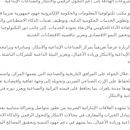
روعات الهادفة إلى دعم التحول الرقمي والابتكار والصناعات الإبداعية.
مكتب تكنولوجيا المعلومات والحكومة الإلكترونية جهود جمهورية صربيا 
وتطوير الخدمات الحكومية الذكية، وتوظيف تقنيات الذكاء الاصطناعي وال
كفاءة الأداء الحكومي والارتقاء بجودة الخدمات، إلى جانب دور التكنولوجيا و
تحفيز النمو الاقتصادي وتعزيز تنافسية الاقتصادات الحديثة .
يارة عرضاً تعريفياً بمركز الصناعات الإبداعية والابتكار، ومبادراته وبرامجه
إبداعية والابتكار وريادة الأعمال، وتعزيز البيئة الداعمة للشركات الناشئ
 .
 خلال الجولة على المرافق التاريخية والصناعية التي يضمها المركز، واس
حفاظ على الإرث الصناعي الصربي وتحويله إلى وجهة ثقافية واقتصادية 
دها مدينة بلغراد، بما يحافظ على قيمته التراثية والصناعية ويعزز دوره في
ية والابتكار .
 تشهده العلاقات الإماراتية الصربية من تطور متواصل وشراكة متنامية يفتح 
وتبادل الخبرات والمعارف في مجالات الابتكار والتحول الرقمي والذكاء ال
اعية وريادة الأعمال، بما يسهم في دعم جهود التنمية وتحقيق المصالح الم