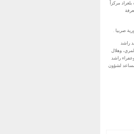
لغراد مركزاً
عرفة
ية صربيا .
د راشد
لمري، وهلال
وعفراء راشد
لمساعد لشؤون