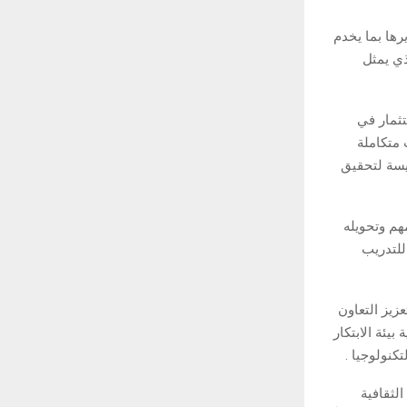
رها بما يخدم
ذي يمثل
تثمار في
 متكاملة
يسة لتحقيق
هم وتحويله
للتدريب
زيز التعاون
يئة الابتكار
كنولوجيا .
الثقافية