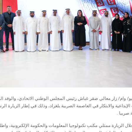
اد في 4 يونيو/ وام/ زار معالي صقر غباش رئيس المجلس الوطني الاتحادي، والوفد ا
لإبداعية والابتكار في العاصمة الصربية بلغراد، وذلك في إطار الزيارة الر
 صربيا .
لال الزيارة ممثلي مكتب تكنولوجيا المعلومات والحكومة الإلكترونية، واطل