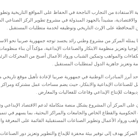
 الاستفادة من التجارب الناجحة في الحفاظ على المواقع التاريخية وتطوي
ة والاقتصادية، مشيداً بالجهود المبذولة في مشروع تطوير الركز الصناعي ال
ين المحافظة على الإرث التاريخي وتوظيفه لخدمة متطلبات المستقبل .
 يمثله المركز من مشروع وطني رائد يجسد توجه جمهورية صربيا نحو الاس
لوجيا وتعزيز منظومة الابتكار والصناعات الإبداعية، مؤكداً أن بناء منظومات
الكفاءات والمواهب وتمكين الشباب ورواد الأعمال أصبح من المحركات الرئ
مة وتعزيز جاهزية الدول لمتطلبات المستقبل .
حد أبرز المبادرات الوطنية في جمهورية صربيا لإعادة تأهيل موقع تاريخي م
ل للصناعات الإبداعية والابتكار، حيث يضم مساحات عمل مشتركة ومراكز 
يوهات للإنتاج الإبداعي وقاعات للفعاليات والمعارض .
 على المركز أن المشروع يشكل منصة متكاملة لدعم الاقتصاد الإبداعي وتع
حكومية والقطاع الخاص والجامعات والمراكز البحثية، بما يسهم في تنمية ب
ب ورواد الأعمال وتطوير الصناعات المستقبلية القائمة على المعرفة والت
المركز يهدف إلى توفير بيئة محفزة للإبداع والتطوير وتعزيز دور الصناعات 