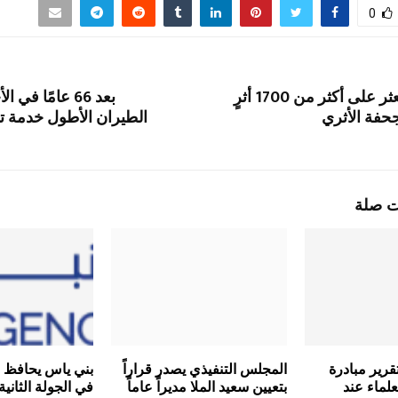
0
هيئة التراث تعثر على أكثر من 1700 أثرٍ
بعد 66 عامًا في
حفة الأثري
الطيران الأطول خدمة تس
ت صلة
قرير مبادرة
المجلس التنفيذي يصدر قراراً
بني ياس يحافظ 
علماء عند
بتعيين سعيد الملا مديراً عاماً
في الجولة الثاني