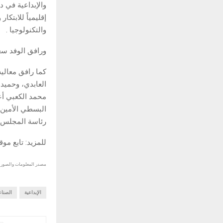
والإبداعية في د
إقليمياً للابتكا
والتكنولوجيا .
ورافق الوفد سعا
كما رافق معالي
العابدي، وحميد
محمد الكعبي أع
البسطي الأمين 
رئاسة المجلس.
للمزيد: تابع مو
مصدر المعلومات والصور :
الإبداعية
الصنا