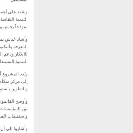
وشدد على أهمية
التنمية الثقافي
نموذجاً يجمع ب
وأشاد غباش بما
المعرفة والتكنو
للابتكار ودعم 
التنمية المستدا
ويُعد المشروع أ
إلى مركز متكام
والتطوير واستود
وأوضح القائمون
بين المؤسسات ال
واستقطاب المواه
وأشاروا إلى أن 