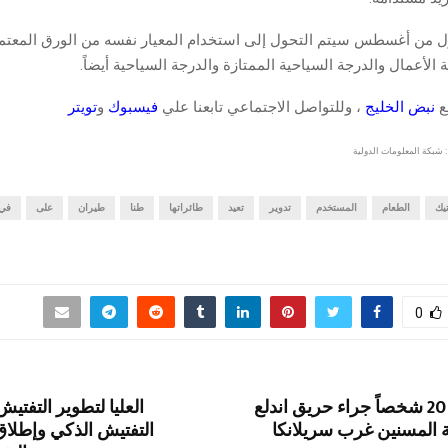
لأول من أغسطس سيتم التحول إلى استخدام المعيار نفسه من الورق المعتم
الأعمال والدرجة السياحية الممتازة والدرجة السياحية أيضاً.
قع
نبض الخليج
، وللتواصل الاجتماعي تابعنا علي
فيسبوك
و
تويتر
 شبكة المعلومات الدولية
تيك
الطعام
المستخدم
تدوير
تعيد
طائراتها
طنا
طيران
على
في
0
مقتل وإصابة 20 شخصاً جراء حريق اندلع
العليا لتطوير التفت
ة المسنين غرب سريلانكا
التفتيش الذكي وإطلاق