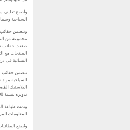
وأصبح تغليف سم
السياحية وسماعا
وتتضمن حقائب م
مجموعة من الموا
صنعت حقائب درج
المنتجات مع الت
النسائية في درج
تتضمن حقائب مس
السياحية مواد ح
البلاستيك المُص
تدويره بنسبة 100%، بينما تُصنع الجوارب وأغطية العين من البوليستر المُعاد تدويره.
وتمت طباعة الت
المعلومات المر
وتُصنع البطانيا