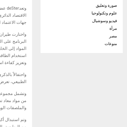
صورة وتعليق
علوم وتكنولوجيا
فيديو وسوشيال
جهات الاعتماد 
مرأة
مصر
البرنامج على ال
منوعات
المواد إلى الخ
استخدام الطاقة 
وتعزيز كفاءة اس
واحتفالاً بالذكر
الطبيعي، تعرض طيران الإمارات 100 حلقة من س
وتشمل مجموعة م
والملصقات الور
وتم استبدال أك
من البوليستر ال