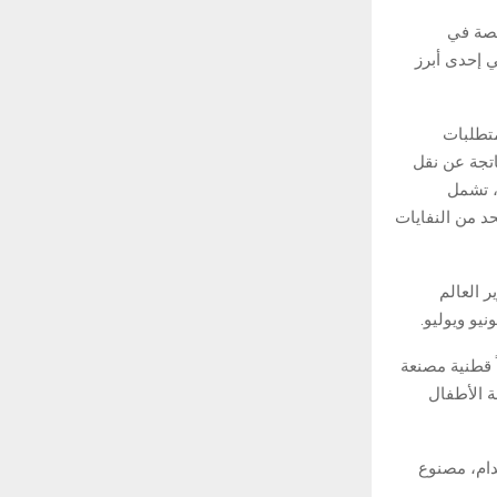
لمتخصصة في
لت على التصنيف الذهبي للاستدامة من مؤسسة Ecovadis، وهي إحدى أبرز
تلبية متطلبات
اتجة عن نقل
، تشمل
د من النفايات
ر العالم
 قطنية مصنعة
ا مجلة الأطفال
دام، مصنوع