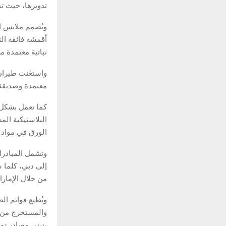
تدويرها، حيث تحتوي كل ب
وتُصمم ملابس ال
أقمشة فائقة ال
نباتية معتمدة 
واستغنت طيران ا
معتمدة وصديقة ل
كما تعمل بشكل و
البلاستيكية ال
الورق في مواد 
وتشمل المبادرات
إلى دبي، كلما 
من خلال الإمارا
وتُطبع قوائم ال
والمستخرج من غ
بتبني مصادر تور