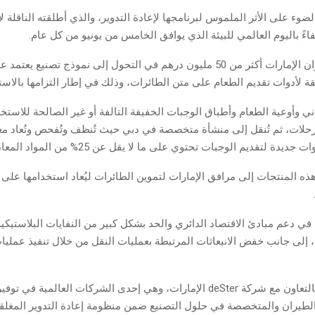
لضوء على الأثر الملموس لبرنامجها لإعادة التدوير، والذي أطلقته الناقلة 
واستثمرت طيران الإمارات أكثر من 50 مليون درهم في التحول إلى نموذج تصنيع 
قة لأدوات تقديم الطعام على متن الطائرات، وذلك في إطار التزامها بالاستدا
ي وأوعية الطعام وأطباق الوجبات الخفيفة التالفة أو غير الصالحة للاستخ
لرحلات، ثم تُنقل إلى منشأة متخصصة في دبي حيث تُنظف وتُفحص وتُعاد مع
يدة لتقديم الوجبات تحتوي على ما لا يقل عن 25% من المواد المعاد تدويرها.
 هذه المنتجات إلى مرافق الإمارات لتموين الطائرات ليُعاد استخدامها على
في دعم مبادئ الاقتصاد الدائري والحد بشكل كبير من النفايات البلاستيكي
 إلى جانب خفض الانبعاثات المرتبطة بعمليات النقل من خلال تنفيذ عمليات
ويُنفذ البرنامج بالتعاون مع شركة deSter الإمارات، وهي إحدى الشركات العالمي
لطيران والمتخصصة في حلول التصنيع ضمن منظومة إعادة التدوير المغلقة