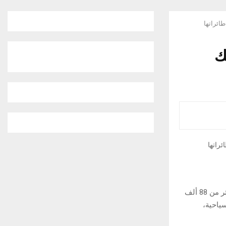
ستيك
دبي في 4 يونيو /وام/ نجحت طيران الإمارات العام الماضي، في إعادة تدوير واستخدام أكثر من 88 ألف
ياحية،