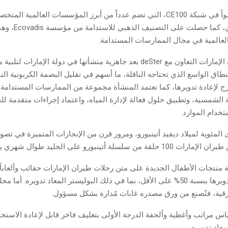
وتعدdeSter عضواً في شبكة CE100، التي تضم عدداً من أبرز المؤسسات العالمية ا
الاقتصاد الدائري، كما حص
العالمية في مجال الممارسات المستدامة.
واختارت طيران الإمارات التعاون مع deSter بعد جاهزية منشأتها في دولة الإمارات ل
نطاق الواسع الذي تحتاجه الناقلة، ما أسهم في تقليل البصمة الكربونية الن
ارج لإعادة تدويرها، كما تعتمد المنشأة مجموعة من الممارسات المستدامة
الشمسية، وتطبيق حلول فعالة لإدارة المياه، واعتماد إجراءات متقدمة للح
تخدام الموارد.
ى المئوية لميلاد ديفيد أتينبورو، ومرور قرن من الإنجازات المتميزة في تصوي
لسلة أتينبورو على الجليد طوال شهري يونيو ويوليو.
نتجات الأطفال الجديدة على متن رحلات طيران الإمارات حقائب وألعاباً
من مواد معاد تدويرها بنسبة 50% على الأقل، بما في ذلك البوليستر المعاد تدويره. أم
قية، فتُصنع من ورق مصدره غابات مُدارة بشكل مسؤول.
ياس مراتب وأغطية وألحفة الدرجة الأولى بتغليف فاخر قابل لإعادة الاستخ
معاد تدويره.