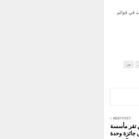
د في قوائم
من
NEXT POST
يش تقر مأسسة
 جائزة وحدة