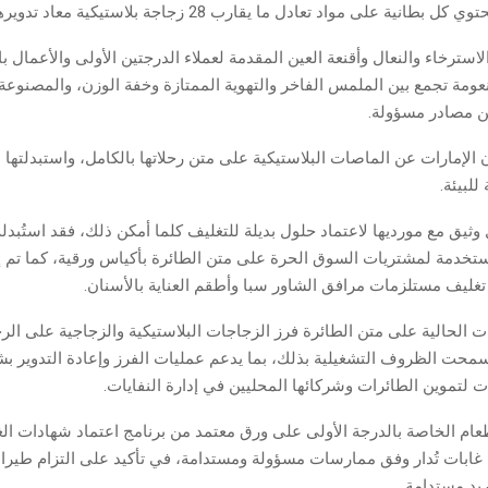
طانية على مواد تعادل ما يقارب 28 زجاجة بلاستيكية معاد تدويرها.
استرخاء والنعال وأقنعة العين المقدمة لعملاء الدرجتين الأولى والأعمال ب
نعومة تجمع بين الملمس الفاخر والتهوية الممتازة وخفة الوزن، والمصنوعة
من مصادر مسؤولة.
لإمارات عن الماصات البلاستيكية على متن رحلاتها بالكامل، واستبدلتها ب
لبيئة.
ثيق مع مورديها لاعتماد حلول بديلة للتغليف كلما أمكن ذلك، فقد استُبدل
مستخدمة لمشتريات السوق الحرة على متن الطائرة بأكياس ورقية، كما تم إ
تغليف مستلزمات مرافق الشاور سبا وأطقم العناية بالأسنان.
 الحالية على متن الطائرة فرز الزجاجات البلاستيكية والزجاجية على الرح
سمحت الظروف التشغيلية بذلك، بما يدعم عمليات الفرز وإعادة التدوير بش
ت لتموين الطائرات وشركائها المحليين في إدارة النفايات.
طعام الخاصة بالدرجة الأولى على ورق معتمد من برنامج اعتماد شهادات الغ
ابات تُدار وفق ممارسات مسؤولة ومستدامة، في تأكيد على التزام طيران
يد مستدامة.