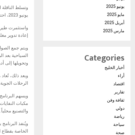
يونيو 2025
وتسلط الناقلة ا
مايو 2025
يونيو 2023، احتفاءً باليوم العالمي للبيئة الذي يوافق الخامس من يونيو من كل عام.
أبريل 2025
مارس 2025
إعادة تدوير مغل
ويتم جمع الصوان
Categories
السياحية بعد ا
وتحويلها إلى أدوات جد
أخبار الخليج
وبعد ذلك، تُعاد
أراء
الرحلات الجوية.
اقتصاد
تقارير
ويسهم البرنامج 
ثقافة وفن
مكبات النفايات،
دولي
والتصنيع محلياً.
رياضة
سياحة
الخاصة بقطاع ا
صحة