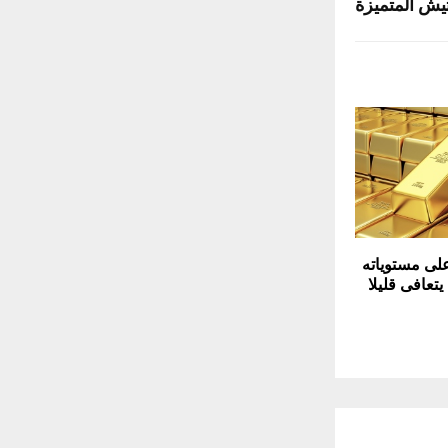
تيش المتميزة
على مستوياته
يتعافى قليلا