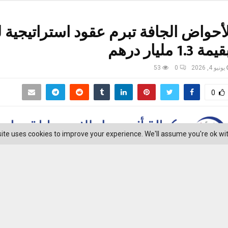
حواض الجافة تبرم عقود استراتيجية لب
مليار درهم
يونيو 4, 2026
0
53
0
ite uses cookies to improve your experience. We'll assume you're ok with 
ج»
وظبي في 4 يونيو /وام/ أعلنت سفين للأحواض الجافة، الشركة المتخصصة في بناء الس
وصيانتها، عن إبرامها لعقدين استراتيجيين لب
ولار أمريكي)، في إنجاز يُعد الأكبر من نوعه في مسيرة الشركة من حيث قيمة 