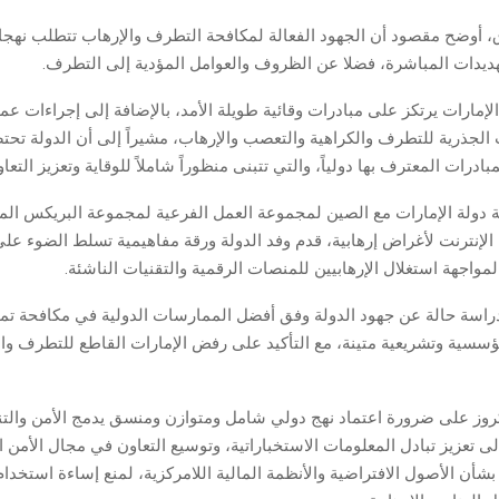
، أوضح مقصود أن الجهود الفعالة لمكافحة التطرف والإرهاب تتطلب نهجا 
لتهديدات المباشرة، فضلا عن الظروف والعوامل المؤدية إلى التطرف.
إمارات يرتكز على مبادرات وقائية طويلة الأمد، بالإضافة إلى إجراءات عم
الجذرية للتطرف والكراهية والتعصب والإرهاب، مشيراً إلى أن الدولة تحت
درات المعترف بها دولياً، والتي تتبنى منظوراً شاملاً للوقاية وتعزيز التعا
 دولة الإمارات مع الصين لمجموعة العمل الفرعية لمجموعة البريكس المع
الإنترنت لأغراض إرهابية، قدم وفد الدولة ورقة مفاهيمية تسلط الضوء عل
لمواجهة استغلال الإرهابيين للمنصات الرقمية والتقنيات الناشئة.
دراسة حالة عن جهود الدولة وفق أفضل الممارسات الدولية في مكافحة تمو
سسية وتشريعية متينة، مع التأكيد على رفض الإمارات القاطع للتطرف وال
ز على ضرورة اعتماد نهج دولي شامل ومتوازن ومنسق يدمج الأمن والت
إلى تعزيز تبادل المعلومات الاستخباراتية، وتوسيع التعاون في مجال الأمن ا
بشأن الأصول الافتراضية والأنظمة المالية اللامركزية، لمنع إساءة استخدام