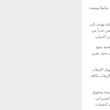
شاملا ومتعدد
لية تهدف إلى
ضن عدداً من
ون الدولي.
نية بمنع
ى سبل تعزيز
يل الإرهاب
إرهاب بكافة
نمية وحقوق
لسيبراني،
 التقنيات