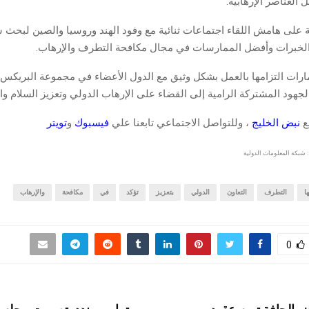
 العناصر الإرهابية.
ة على هامش اللقاء اجتماعات ثنائية مع وفود الهند وروسيا والصين لبحث س
 الخبرات وأفضل الممارسات في مجال مكافحة التطرف والإرهاب.
مارات التزامها بالعمل بشكل وثيق مع الدول الأعضاء في مجموعة البريكس 
جهود المشتركة الرامية إلى القضاء على الإرهاب الدولي وتعزيز السلام وال
قع
نبض الخليج
، وللتواصل الاجتماعي تابعنا علي
فيسبوك
و
تويتر
 شبكة المعلومات الدولية
ا
التطرف
التعاون
الدولي
بتعزيز
تؤكد
في
مكافحة
والإرهاب
0