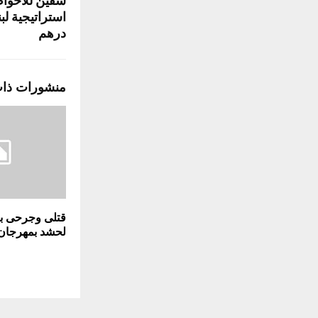
سفين للأحواض
درهم
منشورات ذا
قتلى وجرحى ب
لحشد بمهرجان