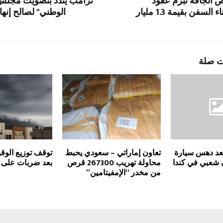
 الجافة تبرم عقود
ترامب يندد بتصويت مجلس 
استراتيجية لبناء السفن بقيمة 1.3 مليار
الوطني" لصالح إنها
ت صلة
عد دهس سيارة
تعاون إماراتي – سعودي يحبط
توقف توزيع الوق
 شعبي في كندا
محاولة تهريب 267300 قرص
بعد ضربات على 
من مخدر “الإمفيتامين”