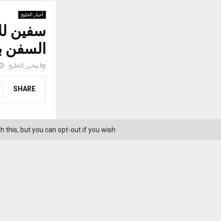
أخبار الخليج
سفين للأ
السفن بقيمة 1.3 
by
محرر الخليج
SHARE
this, but you can opt-out if you wish.
«نبض الخلي
أب
354 مليون د