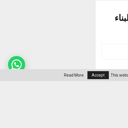
ناء
Read More
Accept
This webs
فن وإصلاحها
ناء السفن بقيمة إجمالية تبلغ نحو 1.3 مليار درهم (ما يعادل
العقود