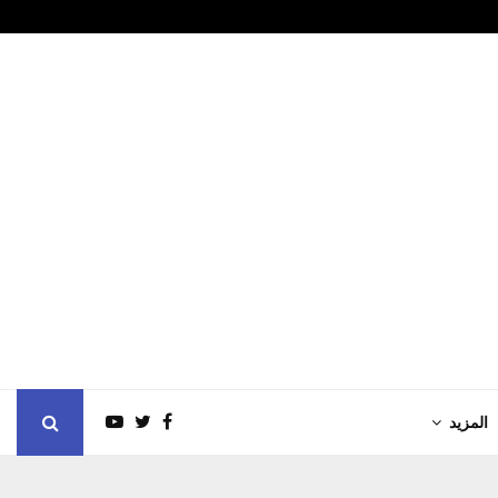
رتفع لأعلى مستوى في…
وول ستريت تغل
المزيد