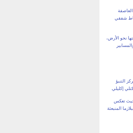
العاصفة
كافية لإنتاج نشاط شفقي
ها نحو الأرض،
المسابير
ز التنبؤ
لي إكليلي.
 حيث تعكس
ازما المنبعثة