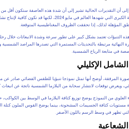
 إلى أن التقديرات الحالية تشير إلى أن شدة هذه العاصفة ستكون أقل من 
الجيومغناطيسية الكبرى التي شهدها العالم في مايو 2024، لكنها قد تكون 
ق المؤهلة لذلك، إذا تحققت الظروف المغناطيسية المتوقعة.
ذه التنبؤات تعتمد بشكل كبير على تطور سرعة وشدة الانبعاثات خلال رحلت
ة النهائية مرتبطة بالتحديثات المستمرة التي تصدرها المراصد الشمسية و
صصة في متابعة الرياح الشمسية.
الشامل الإكليلي
صورة المرفقة، أوضح أنها تمثل نموذجا تنبؤيا للطقس الفضائي صادر عن مرك
، ويعرض توقعات لانتشار سحابة من البلازما الشمسية ناتجة عن انبعاث كت
 العلوي من النموذج يوضح توزيع كثافة البلازما في الوسط بين الكواكب،
ة مستويات كثافة الجسيمات المشحونة، بينما يوضح القوس الملون كتلة البل
تي تظهر في وسط الرسم باللون الأصفر.
الشعاعية