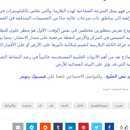
ي فهو يمثل السرعة الشعاعية لهذه البلازما، والتي تقاس بالكيلومترات في 
لزاهية إلى مناطق ذات سرعات عالية جدًا من الجسيمات المتدفقة في الفضا
وذج يعرض منظورين مختلفين في نفس الوقت؛ الأول هو منظر علوي للن
يه الشمس في المركز والأرض كنقطة مرجعية على مسار الانتشار، بينما ير
 حركة الكتلة البلازمية لتقييم إمكانية تأثيرها على الأرض أو على الأقمار ال
نماذج تعد من أهم الأدوات العلمية المستخدمة عالمياً في رصد النشاط الش
ة التي قد تؤثر على البيئة الفضائية للأرض.
قع
نبض الخليج
، وللتواصل الاجتماعي تابعنا علي
فيسبوك
و
تويتر
 شبكة المعلومات الدولية
تضرب
جيومغناطيسية
عاجل.
عاصفة
على
قد
محدودة
وتأثيراتها
0