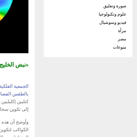
صورة وتعليق
علوم وتكنولوجيا
فيديو وسوشيال
مرأة
مصر
منوعات
«نبض الخلي
الجمعية الفلكية
بالطقس الفضائي ال
كتليين إكليليي
إلى تكوين سحابة
وأوضح أن هذه ا
الكواكب لتكوين 