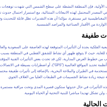
ت الأولية، فإن المنطقة النشطة على سطح الشمس التي شهدت توهجات م
هي المصدر المحتمل لهذه الانبعاثات المتتالية، مع استمرار احتمال حدوث 
المغناطيسية غير مستقرة، مؤكدا أن هذه التقديرات تظل قابلة للتحديث وفق
لواردة من الأقمار الصناعية والمراصد الشمسية.
ت طفيفة
ية الفلكية بجدة أن التأثيرات المتوقعة لهذه العاصفة على السعودية والعا
لغاية، حيث لا يتوقع ظهور أي نشاط للشفق القطبي في المنطقة بسبب 
ب من خطوط العرض المدارية، لكن قد تحدث بعض التأثيرات الفنية المؤقت
محدود في دقة أنظمة تحديد المواقع العالمية (“GPS”)، أو اضطرابات بسيطة في 
لمستخدمة في الطيران والملاحة البحرية، بالإضافة إلى تأثيرات طفيفة محت
ة نتيجة زيادة نشاط الجسيمات في الطبقات العليا من الغلاف الجوي.
ذه التأثيرات في حال حدوثها ستكون قصيرة المدى وتحت مراقبة مستمرة 
ولن تشكل تهديدا مباشرا للبنية التحتية أو الحياة اليومية.
 الحالية