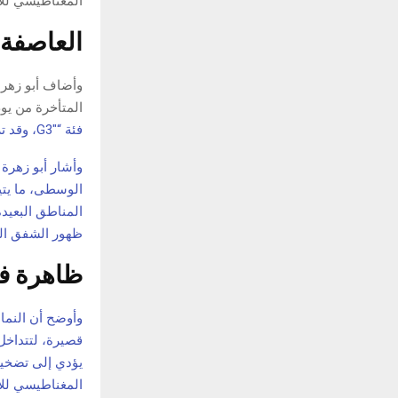
المغناطيسي لل
العاصفة 
وأضاف أبو زهرة 
المتأخرة من يوم 4 يونيو أو فجر 5 يونيو 2026، مع احتمالية ال
فئة “G3″، وقد ترتفع مؤقتاً إلى فئة “G4” إذا تطورت الظروف المغناطيسية المصاحبة لها كما هو متوقع.
وأشار أبو زهر
الوسطى، ما يتي
المناطق البعيد
ظهور الشفق القطبي في 
ظاهرة فل
وأوضح أن النما
قصيرة، لتتداخل 
يؤدي إلى تضخيم 
المغناطيسي لل