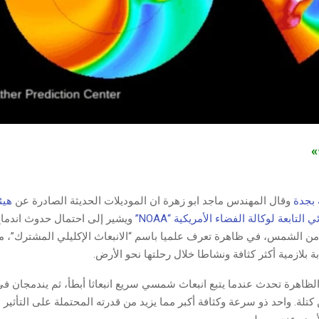
ج»
 بجدة
وقال المهندس ماجد ابو زهرة ان الموديلات الحديثة الصادرة عن
هيئة
تابعة لوكالة الفضاء الأمريكية “NOAA”
ويشير إلى احتمال حدوث اندماج 
ن من الشمس، في ظاهرة تعرف علميا باسم “الانبعاث الإكليلي المشترك”، م
 بلازمية أكثر كثافة ونشاطا خلال رحلتها نحو الأرض.
لظاهرة تحدث عندما يتبع انبعاث شمسي سريع انبعاثا أبطأ، ثم يندمجان في
كتلة. واحد ذو سرعة وكثافة أكبر مما يزيد من قدرته المحتملة على التأثير