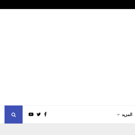
ني على ناقلة أدنوك…
احمد احسان الشن
المزيد