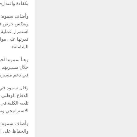
بكفاءة واقتدار».
وأضاف سموه: «إ
ويعكس حرص قياد
استمرار عملية ا
قدرتها على موا
الشاملة».
وهنأ سموه الخري
خلال مسيرتهم ا
في دعم مسيرة ا
الدفاع الوطني ف
تلعبه الكلية في
الاستراتيجي وت
وأضاف سموه: «ال
والحفاظ على ال