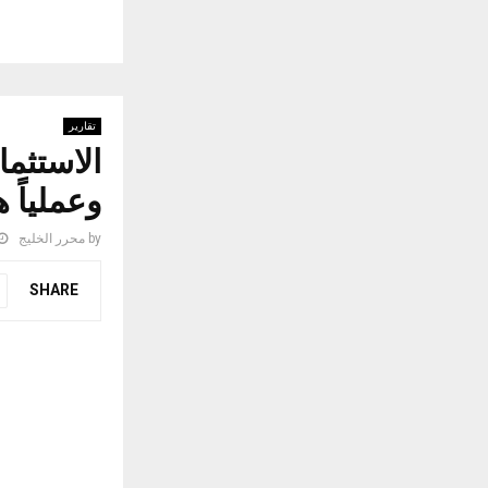
تقارير
الاستثما
وعملياً
by
محرر الخليج
SHARE