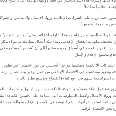
صة لديها وشركاءها الاستراتيجيين في إطار رؤيتها الهادفة إلى ترسيخ مكان
اً إعلامياً متكاملاً .
ر نخبة من ممثلي الشركات الإعلامية ورواد الأعمال والمبدعين والشركا
 ضمن منظومة “شمس” .
د عبدالله العوبد مدير عام مدينة الشارقة للإعلام، يمثل “مجلس شمس” 
ين مختلف مكونات القطاع الإعلامي وبناء بيئة أعمال متكاملة تدعم الابتكار 
 من النمو والتوسع في أسواق جديدة مشيراً إلى أن “شمس” مستمرة في ت
خدم مجتمع الإعلام والإبداع.
لشركات الإعلامية وتمكينها هو جزء أساسي من دور “شمس” في تطوير ال
ة وتعزيز مساهمته في الاقتصاد الإبداعي من خلال توفير بيئة أعمال مرنة
ت استراتيجية تسهم في رفع كفاءة القطاع وتوسيع نطاق تأثيره.
وتضمّن الملتقى ورشة عمل تفاعلية قدّمتها شركة DHL تناولت أبرز الحلو
ت ورواد الأعمال وأفضل الممارسات التي تساعد على تحسين الكفاءة التش
إلى جانب استعراض أدوات دعم التوسع في الأسواق الإقليمية والعالمية خ
 نحو الاقتصاد الرقمي.