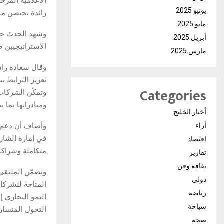
الإعلامية المرخ
يونيو 2025
رائدة تحتضن مجتمع
مايو 2025
وشهد الحدث حضو
أبريل 2025
الاستراتيجيين
مارس 2025
وقال سعادة راش
تعزيز الترابط ب
Categories
وتمكّن الشركات
ومبادراتها بما ي
أخبار الخليج
وأضاف أن دعم ا
أراء
في إمارة الشارق
اقتصاد
متكاملة وشراكا
تقارير
ثقافة وفن
دولي
المتاحة للشركا
رياضة
النمو التجاري 
سياحة
التحول المتسارع
صحة