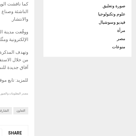
كما ناقشت الور
صورة وتعليق
الناشئة وصناع 
علوم وتكنولوجيا
والانتشار.
فيديو وسوشيال
مرأة
ووقّعت مدينة ا
مصر
الإلكترونية ومثّ
منوعات
وتهدف المذكرة
من خلال الاستفا
آفاق جديدة للنم
للمزيد: تابع مو
مصدر المعلومات والصور :
التعاون
الشارقة
SHARE