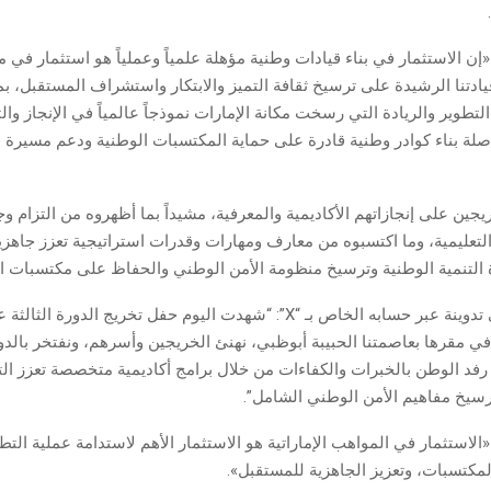
ن الاستثمار في بناء قيادات وطنية مؤهلة علمياً وعملياً هو استثمار في 
تنا الرشيدة على ترسيخ ثقافة التميز والابتكار واستشراف المستقبل، ب
لتطوير والريادة التي رسخت مكانة الإمارات نموذجاً عالمياً في الإنجاز والت
صلة بناء كوادر وطنية قادرة على حماية المكتسبات الوطنية ودعم مسيرة ال
جين على إنجازاتهم الأكاديمية والمعرفية، مشيداً بما أظهروه من التزام وج
لتعليمية، وما اكتسبوه من معارف ومهارات وقدرات استراتيجية تعزز جاهز
لتنمية الوطنية وترسيخ منظومة الأمن الوطني والحفاظ على مكتسبات ا
وقال سموه في تدوينة عبر حسابه الخاص بـ “X”: “شهدت اليوم حفل تخريج الدورة 
ي مقرها بعاصمتنا الحبيبة أبوظبي، نهنئ الخريجين وأسرهم، ونفتخر بالدو
 رفد الوطن بالخبرات والكفاءات من خلال برامج أكاديمية متخصصة تعزز الت
رسيخ مفاهيم الأمن الوطني الشامل”.
استثمار في المواهب الإماراتية هو الاستثمار الأهم لاستدامة عملية التطو
مكتسبات، وتعزيز الجاهزية للمستقبل».