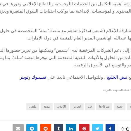
شة أهمية التكامل بين الخدمات اللوجستية والقطاع الإعلامي ودورها في 
المحتوى والمؤسسات الإبداعية بما يواكب احتياجات السوق المتغيرة ويعز
لشارقة للإعلام (شمس)مذكرة تفاهم مع منصة “سلة” المتخصصة في حلول ا
لها عبدالله الهاشمي المدير العام للمنصة في دولة الإمارات.
 إلى دعم الشركات المرخصة لدى “شمس” وتمكينها من تعزيز حضورها الت
دة من الحلول والأدوات التقنية المتقدمة التي توفرها منصة “سلة”، بما ي
و والتوسع في الأسواق الرقمية.
قع
نبض الخليج
، وللتواصل الاجتماعي تابعنا علي
فيسبوك
و
تويتر
 شبكة المعلومات الدولية
تجمع
شركاءها
في
لتعزيز
للإعلام.
مدينة
ملتقى
0