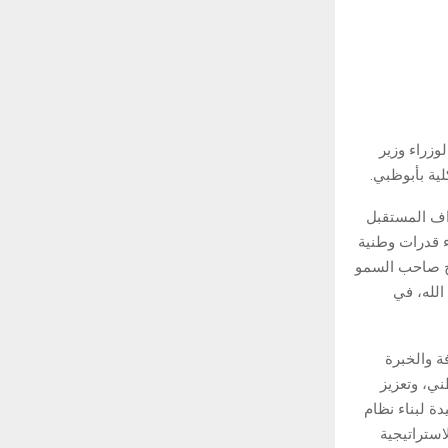
زراء وزير
ية بأبوظبي.
اف المستقبل
ء قدرات وطنية
هج صاحب السمو
الله، في
ة والخبرة
ني، وتعزيز
ة لبناء نظام
استراتيجية