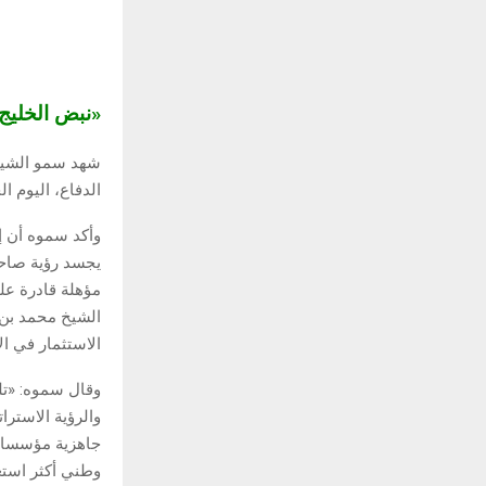
«نبض الخلي
شهد سمو الشيخ 
الدفاع، اليوم ا
وأكد سموه أن إ
يجسد رؤية صاحب
مؤهلة قادرة عل
الشيخ محمد بن 
الاستثمار في ال
وقال سموه: «تلع
والرؤية الاسترا
جاهزية مؤسسات 
وطني أكثر استعد