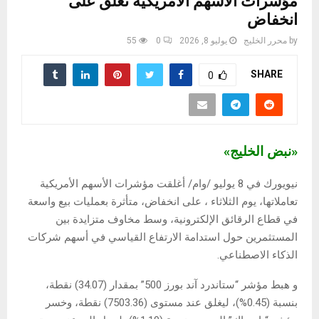
مؤشرات الأسهم الأمريكية تغلق على
انخفاض
by
محرر الخليج
يوليو 8, 2026
0
55
SHARE
0
«نبض الخليج»
نيويورك في 8 يوليو /وام/ أغلقت مؤشرات الأسهم الأمريكية
تعاملاتها، يوم الثلاثاء ، على انخفاض، متأثرة بعمليات بيع واسعة
في قطاع الرقائق الإلكترونية، وسط مخاوف متزايدة بين
المستثمرين حول استدامة الارتفاع القياسي في أسهم شركات
الذكاء الاصطناعي.
و هبط مؤشر “ستاندرد آند بورز 500” بمقدار (34.07) نقطة،
بنسبة (0.45%)، ليغلق عند مستوى (7503.36) نقطة، وخسر