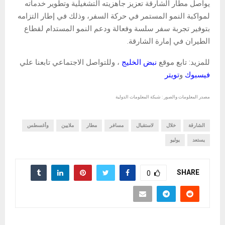
يواصل مطار الشارقة تعزيز جاهزيته التشغيلية وتطوير خدماته
لمواكبة النمو المستمر في حركة السفر، وذلك في إطار التزامه
بتوفير تجربة سفر سلسة وفعالة ودعم النمو المستدام لقطاع
الطيران في إمارة الشارقة.
للمزيد: تابع موقع
نبض الخليج
، وللتواصل الاجتماعي تابعنا علي
فيسبوك
و
تويتر
مصدر المعلومات والصور : شبكة المعلومات الدولية
الشارقة
خلال
لاستقبال
مسافر
مطار
ملايين
وأغسطس
يستعد
يوليو
SHARE
0