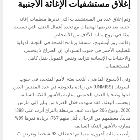
إغلاق مستشفيات الإغاثة الأجنبية
وتم إغلاق عدد من المستشفيات التي تديرها منظمات إغاثة
أجنبية بعد تعرضها لهجمات مع تجدد أعمال العنف التي تسببت
أيضًا في نزوح مئات الآلاف من الأشخاص.
وقالت روز أوتشينج، منسقة برنامج الصحة في اللجنة الدولية
للصليب الأحمر في جنوب السودان: إن الصراع لا ينحسر،
والاحتياجات الإنسانية تتزايد، ونقص التمويل يثقل كاهل
المستشفيات.
وفي الأسبوع الماضي، أبلغت بعثة الأمم المتحدة في جنوب
السودان (UNMISS) عن زيادة ملحوظة في عدد المدنيين الذين
قتلوا وضحايا العنف الجنسي مقارنة بالأشهر الثلاثة السابقة.
وبحسب البعثة، فقد شهدت خلال الفترة من يناير إلى مارس
2026، وقوع 206 حوادث عنف مرتبطة بالنزاع أثرت على 1388
مدنياً، معظمهم من الرجال، قُتل منهم 767، بزيادة قدرها 89%
مقارنة بالأشهر الثلاثة السابقة.
وأصيب مئات آخرون، بينما تم اختطاف 93 شخصا وتعرض 71