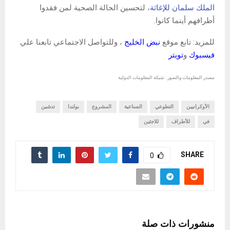
الملك سلمان للإغاثة
، لتحسين الحالة الصحية لمن فقدوا
أطرافهم أينما كانوا.
للمزيد: تابع موقع
نبض الخليج
، وللتواصل الاجتماعي تابعنا علي
فيسبوك
و
تويتر
مصدر المعلومات والصور : شبكة المعلومات الدولية
الأوكرانيين
التطوعي
الصناعية
المشروع
بولندا
تدشين
في
للأطراف
للاجئين
SHARE
0
منشورات ذات صلة