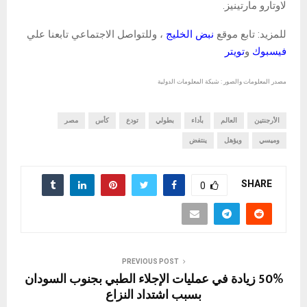
لاوتارو مارتينيز.
للمزيد: تابع موقع
نبض الخليج
، وللتواصل الاجتماعي تابعنا علي
فيسبوك
و
تويتر
مصدر المعلومات والصور : شبكة المعلومات الدولية
الأرجنتين
العالم
بأداء
بطولي
تودع
كأس
مصر
وميسي
ويؤهل
ينتفض
SHARE
0
PREVIOUS POST
50% زيادة في عمليات الإجلاء الطبي بجنوب السودان
بسبب اشتداد النزاع