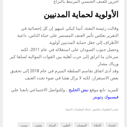
آخرين للعنف الجنسي المرتبط بالنزاع.
الأولوية لحماية المدنيين
وقالت رئيسة البعثة، أنيتا كيكي غبيهو: إن كل إحصائية في
التقرير تعكس تأثير العنف المستمر على حياة الناس، داعية
الأطراف إلى جعل حماية المدنيين أولوية.
وحصل جنوب السودان على استقلاله في عام 2011، لكنه
سرعان ما انزلق إلى حرب أهلية بين القوات الموالية لسلفا كير
ورياك مشار.
وقد أدى اتفاق تقاسم السلطة المبرم في عام 2018 إلى تحقيق
بعض الاستقرار، لكنه لا يزال هشا في ضوء تجدد العنف.
للمزيد: تابع موقع
نبض الخليج
، وللتواصل الاجتماعي تابعنا علي
فيسبوك
و
تويتر
مصدر المعلومات والصور : شبكة المعلومات الدولية
اشتداد
الإجلاء
السودان
الطبي
النزاع
بجنوب
بسبب