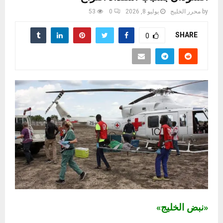
by
محرر الخليج
يوليو 8, 2026
0
53
SHARE
0
«نبض الخليج»