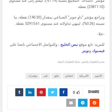
مؤشر “ناسداك” المجمع بنسبة (1.19%)، ليصل إلى عند مستوى
(25811.10) نقطة.
وتراجع مؤشر “داو جونز” الصناعي بمقدار (140.30) نقطة، ما
نسبته (0.26%)، لينهي تداولاته عند مستوى 52915.61 نقطة.
-خلا-
للمزيد: تابع موقع
نبض الخليج
، وللتواصل الاجتماعي تابعنا علي
فيسبوك
و
تويتر
مصدر المعلومات والصور : شبكة المعلومات الدولية
الأسهم
الأمريكية
انخفاض
تغلق
على
مؤشرات
SHARE
0