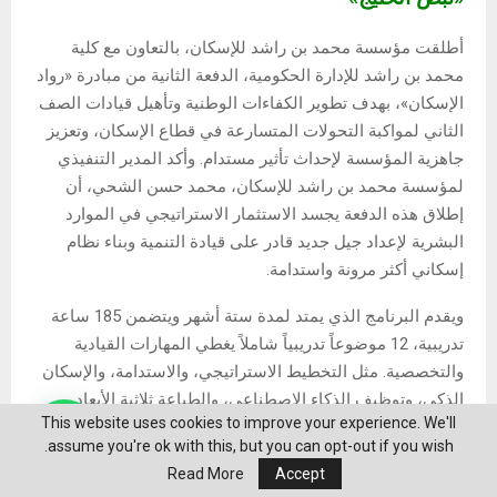
أطلقت مؤسسة محمد بن راشد للإسكان، بالتعاون مع كلية
محمد بن راشد للإدارة الحكومية، الدفعة الثانية من مبادرة «رواد
الإسكان»، بهدف تطوير الكفاءات الوطنية وتأهيل قيادات الصف
الثاني لمواكبة التحولات المتسارعة في قطاع الإسكان، وتعزيز
جاهزية المؤسسة لإحداث تأثير مستدام. وأكد المدير التنفيذي
لمؤسسة محمد بن راشد للإسكان، محمد حسن الشحي، أن
إطلاق هذه الدفعة يجسد الاستثمار الاستراتيجي في الموارد
البشرية لإعداد جيل جديد قادر على قيادة التنمية وبناء نظام
إسكاني أكثر مرونة واستدامة.
ويقدم البرنامج الذي يمتد لمدة ستة أشهر ويتضمن 185 ساعة
تدريبية، 12 موضوعاً تدريبياً شاملاً يغطي المهارات القيادية
والتخصصية. مثل التخطيط الاستراتيجي، والاستدامة، والإسكان
الذكي، وتوظيف الذكاء الاصطناعي، والطباعة ثلاثية الأبعاد.
This website uses cookies to improve your experience. We'll
وأوضح الرئيس التنفيذي لكلية محمد بن راشد للإدارة الحكومية
assume you're ok with this, but you can opt-out if you wish.
الدكتور علي بن سباع المري أن البرنامج يمثل نموذجا متطورا
Read More
Accept