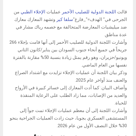
قالت
اللجنة الدولية للصليب الأحمر
عمليات
الإخلاء الطبي
من
الجرحى في" الهدف="_فارغ"
سلفا كير
وتشهد المعارك معارك
ضد ميليشيات المعارضة المتحالفة مع خصمه رياك مشار في
عدة مناطق.
وأشارت اللجنة الدولية للصليب الأحمر إلى أنها قامت بإجلاء 266
جريحاً في جميع أنحاء جنوب السودان بين يناير/كانون الثاني
ويونيو/حزيران، وهو رقم يمثل زيادة بنسبة 50% مقارنة بالفترة
نفسها من العام الماضي.
وذكر بيان اللجنة أن عمليات الإجلاء تزايدت مع اشتداد الصراع
والعنف منذ أواخر عام 2025.
وأضاف البيان: كما أدت المعارك إلى خسائر كبيرة في الأرواح
والعديد من الإصابات، مما زاد الطلب على الرعاية المنقذة
للحياة.
وأشارت اللجنة إلى أن معظم عمليات الإجلاء تمت جواً إلى
المستشفى العسكري بجوبا، حيث زادت العمليات الجراحية بنحو
30% خلال النصف الأول من عام 2026.