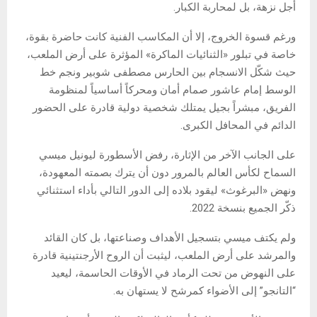
أجل نزهة، بل لمحاربة الكبار.
ورغم قسوة الخروج، إلا أن المكاسب الفنية كانت حاضرة بقوة،
خاصة في تبلور «الثنائيات الماكرة» المؤثرة على أرض الملعب،
حيث شكّل الانسجام بين الحارس مصطفى شوبير ونجم خط
الوسط إمام عاشور صمام أمان ومحركاً أساسياً لمنظومة
الفريق، مبشراً بجيل يمتلك شخصية دولية قادرة على الحضور
الدائم في المحافل الكبرى.
على الجانب الآخر من الإثارة، رفض الأسطورة ليونيل ميسي
السماح لكأس العالم بالمرور دون أن يترك بصمته المعهودة،
ونهض «البرغوث» ليقود بلاده إلى الدور التالي بأداء استثنائي
ذكّر الجميع بنسخة 2022.
ولم يكتف ميسي بتسجيل الأهداف وصناعتها، بل كان القائد
والمرشد على أرض الملعب، ليثبت أن الروح الأرجنتينية قادرة
على النهوض من تحت الرماد في الأوقات الحاسمة، ليعيد
“التانجو” إلى الأضواء كمرشح لا يستهان به.