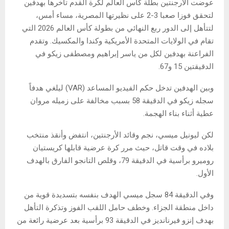
عوضت الأرجنتين بطلة كأس العالم لكرة القدم تأخرها بهدفين
لتحقق فوزا صعبا 3-2 على نظيرتها المصرية، مساء أمس،
لتتأهل إلى الدور ربع النهائي من بطولة كأس العالم 2026 التي
تقام في الولايات المتحدة الأمريكية وكندا والمكسيك. وتقدم
الفراعنة بهدفين لكل من ياسر إبراهيم ومصطفى زيكو في
الدقيقتين 15 و67.
وبين الهدفين تدخل حكم الفيديو المساعد (VAR) ليلغي هدفاً
سجله زيكو في الدقيقة 58 بسبب مخالفة على زميله مروان
عطية أثناء بناء الهجمة.
لكن ليونيل ميسي، نجم وقائد الأرجنتين، انتفض وأنقذ منتخب
بلاده في وقت قاتل، حيث مرر كرة عرضية قابلها كريستيان
روميرو برأسية في الدقيقة 79، وقلص التانجو الفارق بالهدف
الأول.
وفي الدقيقة 84 سجل ميسي الهدف بنفسه بتسديدة قوية من
داخل منطقة الجزاء. وخطف حامل اللقب الفوز وتذكرة التأهل
بهدف إنزو فيرنانديز في الدقيقة 93 برأسية بعد عرضية رائعة من