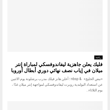
رياضة
فليك يعلن جاهزية ليفاندوفسكي لمباراة إنتر
ميلان في إياب نصف نهائي دوري أبطال أوروبا
«نبض الخليج» & nbsp ؛ أعلن هانز فيلك مدرب برشلونة يوم الاثنين
عن استعداد البولندية روبرت ليفاندوفسكي لمواجهة إنتر ميلان غدًا ،
يوم الثلاثاء...