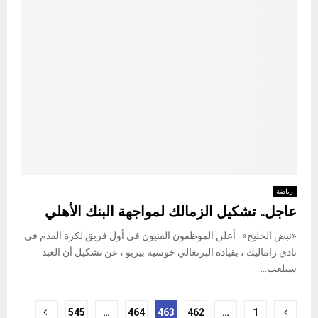
رياضة
عاجل.. تشكيل الزمالك لمواجهة البنك الأهلي
«نبض الخليج» أعلن الموظفون الفنيون في أول فريق لكرة القدم في
نادي زاماليك ، بقيادة البرتغالي خوسيه بيريو ، عن تشكيل أن العبد
سيلعب...
Posts
545
…
464
463
462
…
1