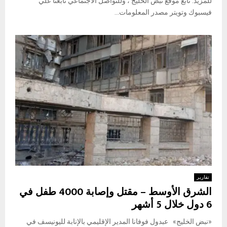
للمزيد: تابع موقع نبض الخليج ، وللتواصل الاجتماعي تابعنا علي
فيسبوك وتويتر مصدر المعلومات...
تقارير
الشرق الأوسط – مقتل وإصابة 4000 طفل في
6 دول خلال 5 أشهر
«نبض الخليج» عبدول فوفانا المدير الإقليمي بالإنابة لليونيسف في