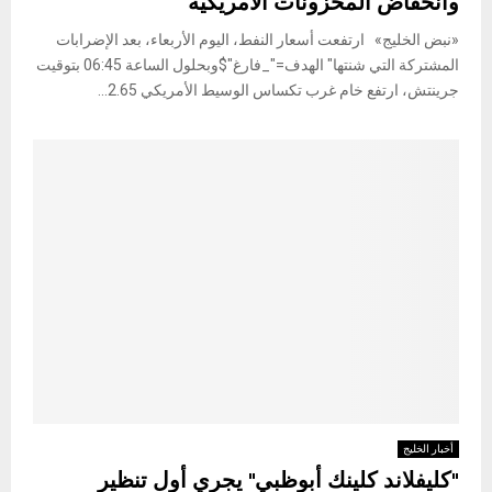
وانخفاض المخزونات الأمريكية
«نبض الخليج» ارتفعت أسعار النفط، اليوم الأربعاء، بعد الإضرابات
المشتركة التي شنتها" الهدف="_فارغ"$وبحلول الساعة 06:45 بتوقيت
جرينتش، ارتفع خام غرب تكساس الوسيط الأمريكي 2.65...
أخبار الخليج
"كليفلاند كلينك أبوظبي" يجري أول تنظير