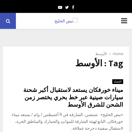
Youtube
Twitter
Facebook
PRIMARY
MENU
Home
الأوسط
Tag : الأوسط
اقتصاد
ميناء خورفكان يستعد لاستقبال أكبر شحنة
سيارات صينية عبر خط بحري يختصر زمن
الشحن للشرق الأوسط
«نبض الخليج» شنتشن، الشارقة في 9 أغسطس / وام / يستعد ميناء
خورفكان، التابع لهيئة الشارقة للموانئ والجمارك والمناطق الحرة،
لاستقبال سفينة دحرجة عملاقة...