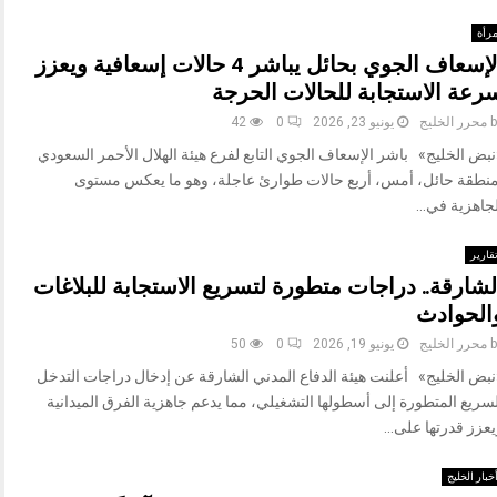
رأة
الإسعاف الجوي بحائل يباشر 4 حالات إسعافية ويعزز
رعة الاستجابة للحالات الحرجة
b
محرر الخليج
يونيو 23, 2026
0
42
نبض الخليج» باشر الإسعاف الجوي التابع لفرع هيئة الهلال الأحمر السعودي
منطقة حائل، أمس، أربع حالات طوارئ عاجلة، وهو ما يعكس مستوى
جاهزية في...
قارير
لشارقة.. دراجات متطورة لتسريع الاستجابة للبلاغات
الحوادث
b
محرر الخليج
يونيو 19, 2026
0
50
نبض الخليج» أعلنت هيئة الدفاع المدني الشارقة عن إدخال دراجات التدخل
سريع المتطورة إلى أسطولها التشغيلي، مما يدعم جاهزية الفرق الميدانية
عزز قدرتها على...
خبار الخليج