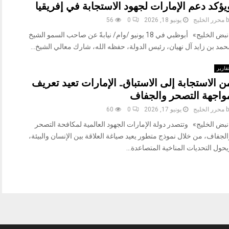
يؤكد دعم الإمارات لجهود الاستجابة في إفريقيا
b
محرر الخليج
يونيو 18, 2026
0
56
«نبض الخليج» أبوظبي في 18 يونيو /وام/ نيابةً عن صاحب السمو الشيخ
مد بن زايد آل نهيان، رئيس الدولة، حفظه الله، شارك معالي الشيخ...
قارير
ن الاستجابة إلى الاستباق.. الإمارات تعيد تعريف
واجهة التصحر والجفاف
b
محرر الخليج
يونيو 17, 2026
0
60
نبض الخليج» وتتصدر دولة الإمارات الجهود العالمية لمكافحة التصحر
لجفاف، من خلال نموذج متطور يعيد صياغة العلاقة بين الإنسان والبيئة،
حول التحديات المناخية المتصاعدة...