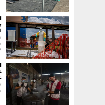
ال
ال
د
ت
ا
y
«
في
ت
غ
y
«
700 ألف وجبة يو