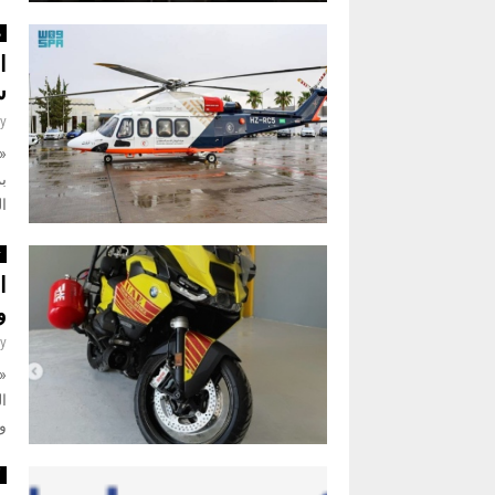
م
س
y
«
ب
ال
ت
ا
و
y
«
ال
وي
أ