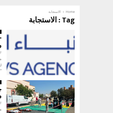
Home
الاستجابة
Tag : الاستجابة
أ
"
و
y
لل
“
أ
ج
و
y
«ن