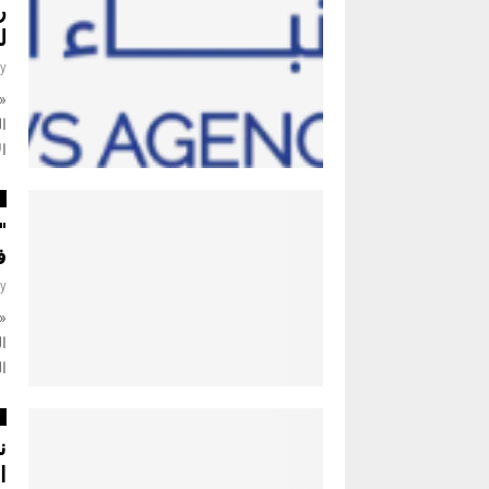
ر
ل
y
ا
ال
ا
"
ف
y
ال
ال
أ
ن
ا