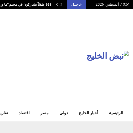
928 طفلاً يشاركون في مخيم "ما وراء…
3:51 7 أغسطس, 2026
عاجــل
الرئيسية
أخبار الخليج
دولي
مصر
اقتصاد
تقاري