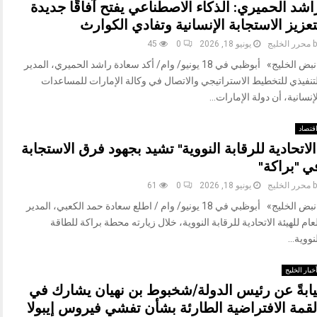
اشد الحميري: الذكاء الاصطناعي يفتح آفاقًا جديدة
تعزيز الاستجابة الإنسانية وتفادي الكوارث
b
محرر الخليج
يونيو 18, 2026
0
45
«نبض الخليج» أبوظبي في 18 يونيو/ وام/ أكد سعادة راشد الحميري، المدير
لتنفيذي للتخطيط الاستراتيجي والاتصال في وكالة الإمارات للمساعدات
إنسانية، أن دولة الإمارات...
قتصاد
الاتحادية للرقابة النووية" تشيد بجهود فرق الاستجابة
ي "براكة"
b
محرر الخليج
يونيو 18, 2026
0
61
«نبض الخليج» أبوظبي في 18 يونيو/ وام / اطلع سعادة حمد الكعبي، المدير
عام للهيئة الاتحادية للرقابة النووية، خلال زيارته محطة براكة للطاقة
نووية...
خبار الخليج
يابةً عن رئيس الدولة/شخبوط بن نهيان يشارك في
لقمة الافتراضية الطارئة بشأن تفشي فيروس إيبولا