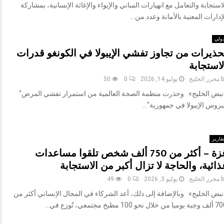
استجابة والتعامل مع انهيارات المباني والإيواء والإغاثة الإنسانية، بمشاركة
إدارات المعنية بالأمانة وعدد من...
ولي
حذيرات من تجاوز تفشي الإيبولا في الكونغو قدرات
لاستجابة
b
محرر الخليج
يوليو 14, 2026
0
50
نبض الخليج» وحذرت منظمة الصحة العالمية من استمرار تفشي المرض"
روس الإيبولا في جمهورية"...
قارير
غزة – أكثر من 750 ألف شخص تلقوا مساعدات
ذائية، والحاجة لا تزال أكبر من الاستجابة
b
محرر الخليج
يوليو 3, 2026
0
49
نبض الخليج» وبالإضافة إلى ذلك، أعد الشركاء في المجال الإنساني أكثر من
ميا من خلال نحو 100 مطبخ مجتمعي، تُوزع في...