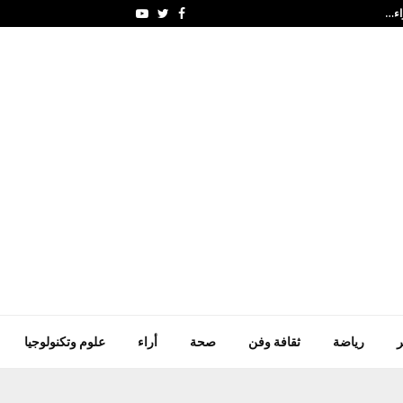
هيئة البيئة – أبوظبي و"ال
Youtube
Twitter
Facebook
ر
رياضة
ثقافة وفن
صحة
أراء
علوم وتكنولوجيا