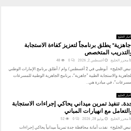
خبار الخليج
جاهزية" يطلق برنامجاً لتعزيز كفاءة الاستجابة
التدريب المتخصص
b
محرر الخليج
أغسطس 2, 2026
0
48
«نبض الخليج» أبوظبي في 2 أغسطس/ وام / أطلق برنامج الإمارات الوطني
جاهزية والاستجابة الطبية “جاهزية”، برنامج الجاهزية الوطنية للمسرعات
مسرعات”، في مبادرة هي...
خبار الخليج
دة.. تنفيذ تمرين ميداني يحاكي إجراءات الاستجابة
التعامل مع انهيارات المباني
b
محرر الخليج
يوليو 28, 2026
0
52
بض الخليج» نفذت أمانة محافظة جدة تمريناً ميدانياً يحاكي إجراءات