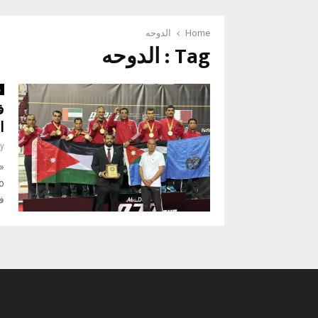
Home
الدوحه
Tag : الدوحه
م
ف
ا
y
في