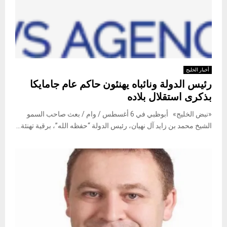
أخبار الخليج
رئيس الدولة ونائباه يهنئون حاكم عام جامايكا
بذكرى استقلال بلاده
«نبض الخليج» أبوظبي في 6 أغسطس / وام / بعث صاحب السمو
الشيخ محمد بن زايد آل نهيان، رئيس الدولة “حفظه الله”، برقية تهنئة...