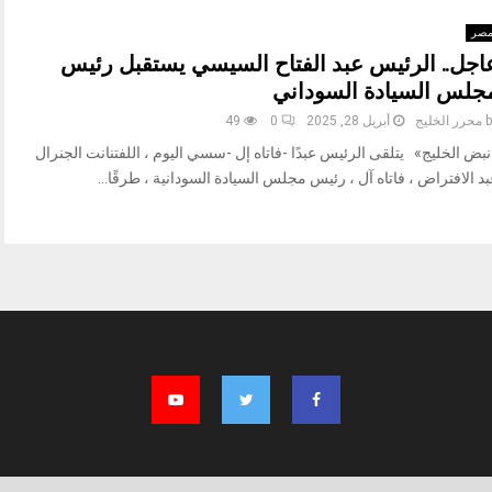
صر
اجل.. الرئيس عبد الفتاح السيسي يستقبل رئيس
جلس السيادة السوداني
b
محرر الخليج
أبريل 28, 2025
0
49
بض الخليج» يتلقى الرئيس عبدًا -فاتاه إل -سسي اليوم ، اللفتنانت الجنرال
د الافتراض ، فاتاه آل ، رئيس مجلس السيادة السودانية ، طرقًا...