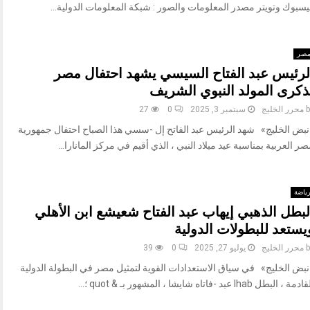
يسبوك وتويتر مصدر المعلومات والصور : شبكة المعلومات الدولية...
صر
لرئيس عبد الفتاح السيسي يشهد احتفال مصر
ذكرى المولد النبوي الشريف
b
محرر الخليج
سبتمبر 3, 2025
0
27
نبض الخليج» شهد الرئيس عبد الفاتح إل -سسي هذا الصباح احتفال جمهورية
ر العربية بمناسبة عيد ميلاد النبي ، الذي أقيم في مركز المانارا...
ياضة
لبطل الذهبي إيهاب عبد الفتاح شعيشع ابن الأهلي
يستعد للبطولات الدولية
b
محرر الخليج
يوليو 27, 2025
0
39
نبض الخليج» في سياق الاستعدادات القوية لتمثيل مصر في البطولة الدولية
مة ، البطل Ihab عبد -فاتاه شايشا ، المشهور بـ & quot ؛...