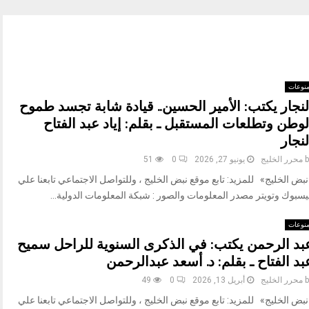
نوعات
لنجار يكتب: الأمير الحسين.. قيادة شابة تجسد طموح
لوطن وتطلعات المستقبل ـ بقلم: إياد عبد الفتاح
لنجار
b
محرر الخليج
يونيو 27, 2026
0
51
بض الخليج» للمزيد: تابع موقع نبض الخليج ، وللتواصل الاجتماعي تابعنا علي
يسبوك وتويتر مصدر المعلومات والصور : شبكة المعلومات الدولية...
نوعات
بد الرحمن يكتب: في الذكرى السنوية للراحل سميح
بد الفتاح ـ بقلم: د. أسعد عبدالرحمن
b
محرر الخليج
أبريل 13, 2026
0
49
بض الخليج» للمزيد: تابع موقع نبض الخليج ، وللتواصل الاجتماعي تابعنا علي