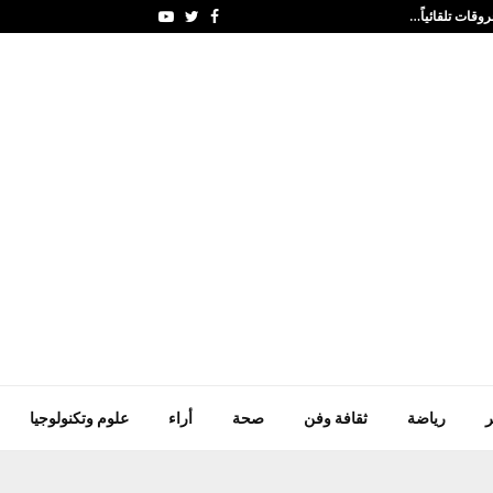
روقات تلقائياً…
توقعات بتراجع إنتاج ال
Youtube
Twitter
Facebook
ر
رياضة
ثقافة وفن
صحة
أراء
علوم وتكنولوجيا