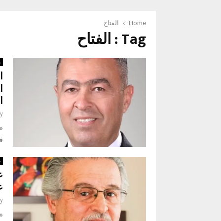
Home
الفتاح
Tag : الفتاح
م
ا
ا
ا
y
«ن
ف
م
ع
ع
y
«ن