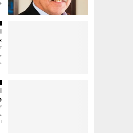
ف
م
ا
ب
y
«
مص
ر
ا
و
y
«
القاد