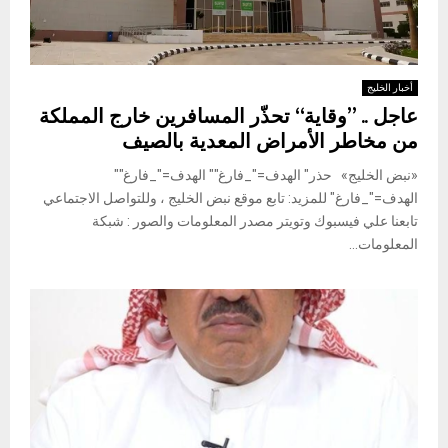
أخبار الخليج
عاجل .. ”وقاية“ تحذّر المسافرين خارج المملكة
من مخاطر الأمراض المعدية بالصيف
«نبض الخليج» حذر" الهدف="_فارغ"" الهدف="_فارغ""
الهدف="_فارغ" للمزيد: تابع موقع نبض الخليج ، وللتواصل الاجتماعي
تابعنا علي فيسبوك وتويتر مصدر المعلومات والصور : شبكة
المعلومات...