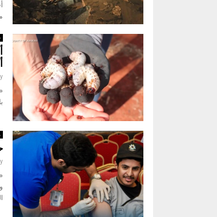
أ
م
س
أ
أ
y
«
ب
م
ح
y
«
وا
ا