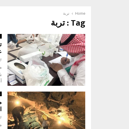
Home
تربة
Tag : تربة
م
ت
ع
y
«
ب
أ
د
م
ا
y
«