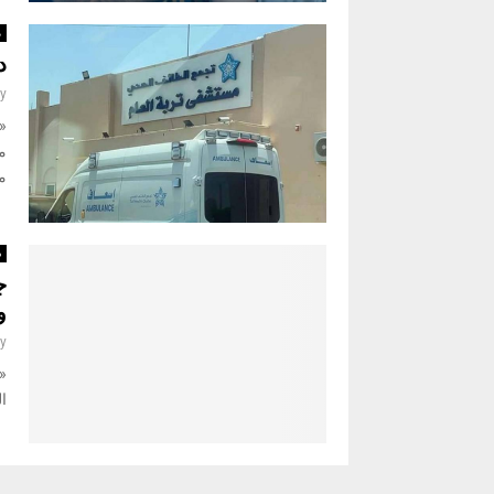
م
د
y
«
م
د
ج
و
y
«ن
ال