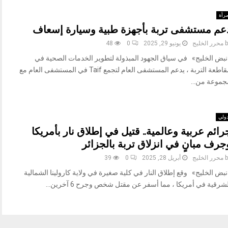
رأة
عم مستشفى تربة بأجهزة طبية وسيارة إسعاف
b
محرر الخليج
يونيو 29, 2025
0
48
نبض الخليج» في سياق الجهود المبذولة لتطوير الخدمات الصحية في
مقاطعة التربة ، يدعم المستشفى العام لتجمع Taif في المستشفى العام مع
جموعة من...
ولي
رائم عربية وعالمية.. قتيل في إطلاق نار بأمريكا
جرف مبانٍ في انزلاق تربة بالجزائر
b
محرر الخليج
أبريل 28, 2025
0
39
بض الخليج» وقع إطلاق النار في كلية صغيرة في ولاية كارولينا الشمالية
شرقية في أمريكا ، مما أسفر عن مقتل شخص وجرح 6 آخرين...