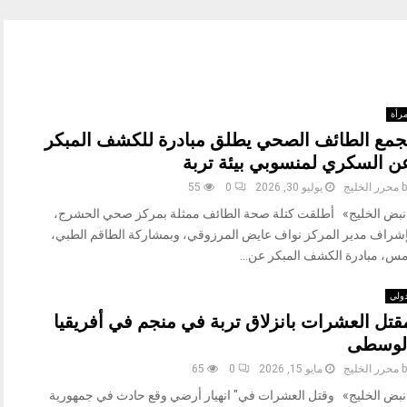
رأة
جمع الطائف الصحي يطلق مبادرة للكشف المبكر
ن السكري لمنسوبي بيئة تربة
b
محرر الخليج
يوليو 30, 2026
0
55
نبض الخليج» أطلقت كتلة صحة الطائف ممثلة بمركز صحي الحشرج،
إشراف مدير المركز نواف عايض المرزوقي، وبمشاركة الطاقم الطبي،
مس، مبادرة الكشف المبكر عن...
ولي
قتل العشرات بانزلاق تربة في منجم في أفريقيا
لوسطى
b
محرر الخليج
مايو 15, 2026
0
65
نبض الخليج» وقتل العشرات في" انهيار أرضي وقع حادث في جمهورية