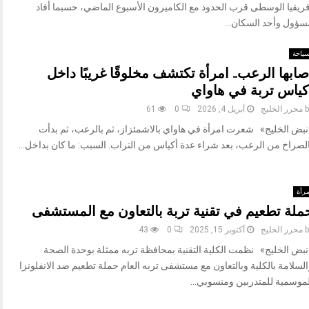
فريقيا الوسطى قرب الحدود مع الكاميرون الأسبوع الماضي، حسبما أفاد
سؤول وأحد السكان...
ياحة
صابها الرعب.. امرأة تكتشف مخلوقًا غريبًا داخل
كياس تربة في هاواي
b
محرر الخليج
أبريل 4, 2026
0
61
نبض الخليج» شعرت امرأة في هاواي بالاشمئزاز، ثم بالرعب، ثم بدأت
الصراخ من الرعب، بعد شراء عدة أكياس من التراب. السبب: ما كان بداخل...
رأة
ملة تطعيم في تقنية تربة بالتعاون مع المستشفى
b
محرر الخليج
أكتوبر 15, 2025
0
43
نبض الخليج» نظمت الكلية التقنية بمحافظة تربه ممثلة بوحدة الصحة
لسلامة بالكلية وبالتعاون مع مستشفى تربه العام حملة تطعيم ضد الانفلونزا
لموسمية للمتدربين ومنسوبي...