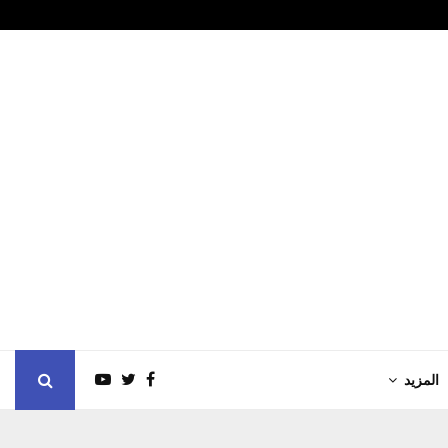
الشيخ زايد الصيفي يجسد…
بلدية مدينة أب
المزيد