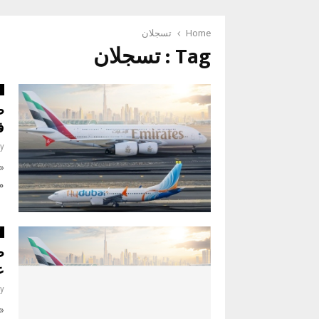
Home
تسجلان
Tag : تسجلان
ا
في
y
م
أ
ع
y