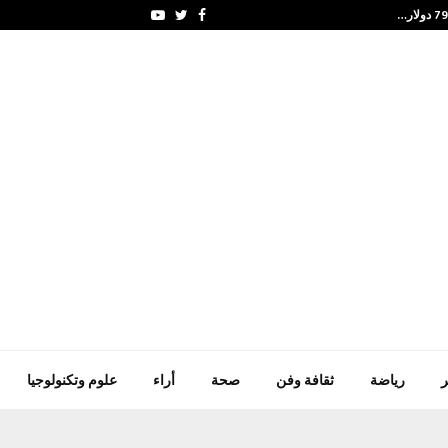
الذهب عند أعلى مستوى في 7 أسا
Youtube
Twitter
Facebook
ر
رياضة
ثقافة وفن
صحة
أراء
علوم وتكنولوجيا