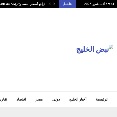
تراجع أسعار النفط و"برنت" عند 79.08 دولار…
9:41 6 أغسطس, 2026
عاجــل
الرئيسية
أخبار الخليج
دولي
مصر
اقتصاد
تقاري