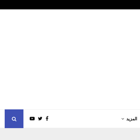
غ الإعلامي في الأردن:…
7 مليارات درهم تداولات عقارات الشارقة خلال…
المزيد