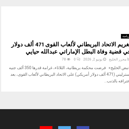
ياضة
تغريم الاتحاد البريطاني لألعاب القوى 471 ألف دولار
ي قضية وفاة البطل الإماراتي عبدالله حيايي
b
محرر الخليج
يونيو 2, 2026
0
78
«نبض الخليج» فرضت محكمة بريطانية، الثلاثاء، غرامة قدرها 350 ألف جنيه
إسترليني (471 ألف دولار أمريكي) على الاتحاد البريطاني لألعاب القوى، بعد
ترافه بالذنب...