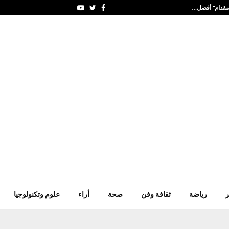
"مقدام" أفضل…
رجائي المعشر ينتقد الفرا
Youtube
Twitter
Facebook
ر
رياضة
ثقافة وفن
صحة
أراء
علوم وتكنولوجيا