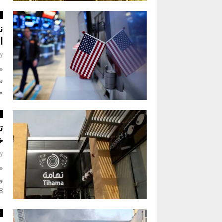
ا
ن
ا
y
«
س
مؤ
ا
خ
y
«
52.8 
ت