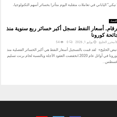
وام/ تراجع مؤشر” نيكي” الياباني في تعاملات متقلبة اليوم متأثرا بخسائر أسهم التكنولوجيا،
قتصاد
رقام.. أسعار النفط تسجل أكبر خسائر ربع سنوية منذ
ائحة كورونا
b
محرر الخليج
يوليو 1, 2026
0
54
نبض الخليج» لقد قمت بالتسجيل أسعار النفط هي أكبر الخسائر الفصلية منذ
كورونا ‌في أوائل عام 2020.انخفضت العقود الآجلة وبالنسبة لخام برنت تسليم
غسطس...