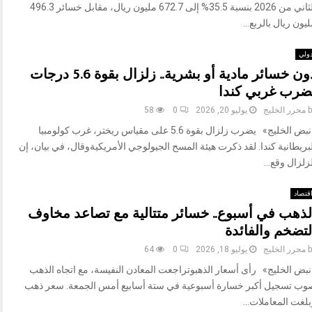
الثاني من 2026 بنسبة 35.5% إلى 672.7 مليون ريال، مقابل خسائر 496.3
يون ريال بالربع...
ولي
دون خسائر مادية أو بشرية.. زلزال بقوة 5.6 درجات
ضرب غربي كندا
b
محرر الخليج
يوليو 20, 2026
0
58
«نبض الخليج» يضرب زلزال بقوة 5.6 على مقياس ريختر، غرب كولومبيا
بريطانية كندا. لقد ذكرت هيئة المسح الجيولوجي الأمريكيةوقال، في بيان، إن
زلزال وقع...
قتصاد
لذهب في أسبوع.. خسائر متتالية مع تصاعد مخاوف
لتضخم والفائدة
b
محرر الخليج
يوليو 18, 2026
0
64
نبض الخليج» رأى أسعار الذهبوتراجعت المعادن النفيسة، مع اتجاه الذهب
وب تسجيل أكبر خسارة أسبوعية في ستة أسابيع أمس الجمعة. سعر ذهب
لغت المعاملات...