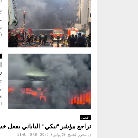
“
y
ش
(ش
د
ا
ش
y
«
ف
ا
اقتصاد
تراجع مؤشر "نيكي " الياباني بفعل خس
by
محرر الخليج
يوليو 8, 2026
0
51