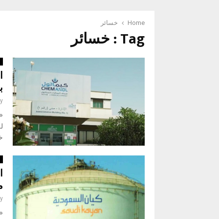
Home
خسائر
Tag : خسائر
ا
با
y
«
خس
ا
م
y
«