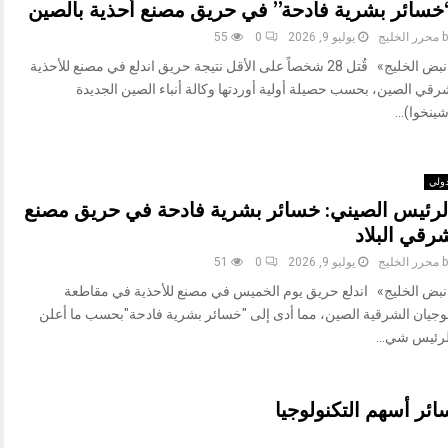
خسائر بشرية فادحة” في حريق مصنع أحذية بالصين
b
محرر الخليج
يوليو 9, 2026
0
55
«نبض الخليج» قُتل 28 شخصاً على الأقل نتيجة حريق اندلع في مصنع للأحذية
رقي الصين، بحسب حصيلة أولية أوردتها وكالة أنباء الصين الجديدة
ينخوا)...
ولي
لرئيس الصيني: خسائر بشرية فادحة في حريق مصنع
رقي البلاد
b
محرر الخليج
يوليو 9, 2026
0
51
نبض الخليج» اندلع حريق يوم الخميس في مصنع للأحذية في مقاطعة
وجيان الشرقية الصين، مما أدى إلى "خسائر بشرية فادحة"بحسب ما أعلن
لرئيس شي...
ائر أسهم التكنولوجيا