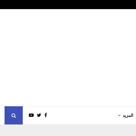
الزور الدولي…
تراجع وول ست
المزيد