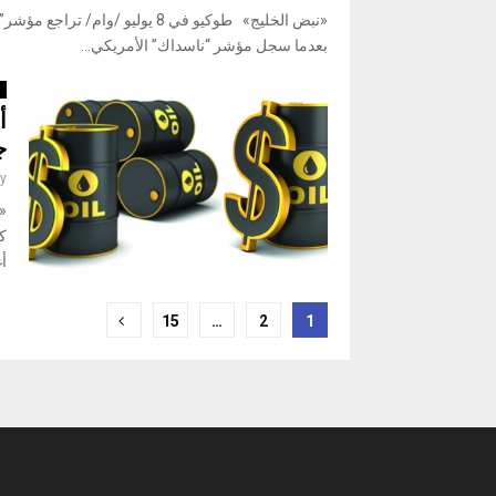
«نبض الخليج» طوكيو في 8 ⁠يوليو /
بعدما سجل مؤشر “ناسداك” الأمريكي...
ا
أ
ج
y
«
أ
Posts
15
…
2
1
pagination