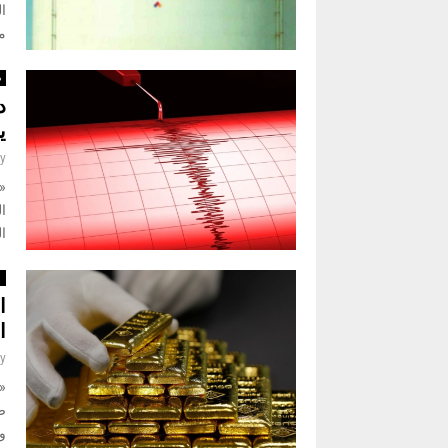
مل
د
ي
y
ال
ال
ا
ا
ا
y
«
ص
وب