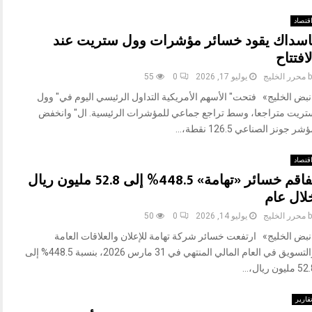
قتصاد
اسداك يقود خسائر مؤشرات وول ستريت عند
لافتتاح
b
محرر الخليج
يوليو 17, 2026
0
55
نبض الخليج» فتحت" الأسهم الأمريكية التداول الرئيسي اليوم في" وول
تريت متراجعا، وسط تراجع جماعي للمؤشرات الرئيسية. ال" وانخفض
شر جونز الصناعي 126.5 نقطة،...
قتصاد
تفاقم خسائر «تهامة» 448.5% إلى 52.8 مليون ريال
لال عام
b
محرر الخليج
يوليو 14, 2026
0
50
نبض الخليج» ارتفعت خسائر شركة تهامة للإعلان والعلاقات العامة
والتسويق في العام المالي المنتهي في 31 مارس 2026، بنسبة 448.5% إلى
مليون ريال،...
قارير