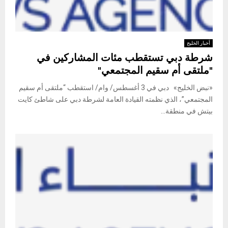
أخبار الخليج
شرطة دبي تستقطب مئات المشاركين في
"ملتقى أم سقيم المجتمعي"
«نبض الخليج» دبي في 3 أغسطس/ وام/ استقطب “ملتقى أم سقيم
المجتمعي”، الذي نظمته القيادة العامة لشرطة دبي على شاطئ كايت
بيتش في منطقة...