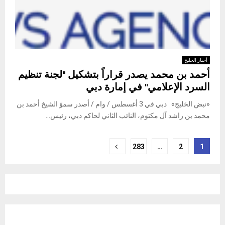
أخبار الخليج
أحمد بن محمد يصدر قراراً بتشكيل "لجنة تنظيم
السرد الإعلامي" في إمارة دبي
«نبض الخليج» دبي في 3 أغسطس / وام / أصدر سموّ الشيخ أحمد بن
محمد بن راشد آل مكتوم، النائب الثاني لحاكم دبي، رئيس...
Posts
283
…
2
1
pagination