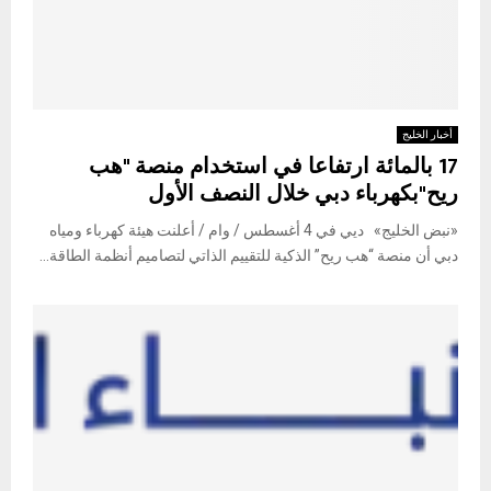
أخبار الخليج
17 بالمائة ارتفاعا في استخدام منصة "هب
ريح"بكهرباء دبي خلال النصف الأول
«نبض الخليج» ديي في 4 أغسطس / وام / أعلنت هيئة كهرباء ومياه
دبي أن منصة “هب ريح” الذكية للتقييم الذاتي لتصاميم أنظمة الطاقة...