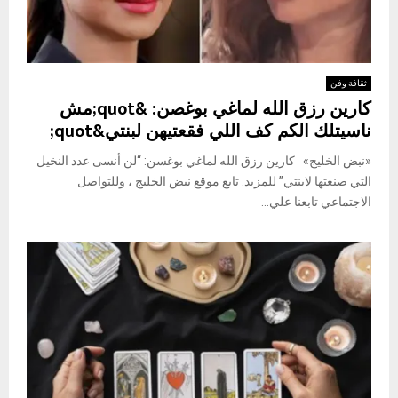
ثقافة وفن
كارين رزق الله لماغي بوغصن: &quot;مش
ناسيتلك الكم كف اللي فقعتيهن لبنتي&quot;
«نبض الخليج» كارين رزق الله لماغي بوغسن: “لن أنسى عدد النخيل
التي صنعتها لابنتي” للمزيد: تابع موقع نبض الخليج ، وللتواصل
الاجتماعي تابعنا علي...