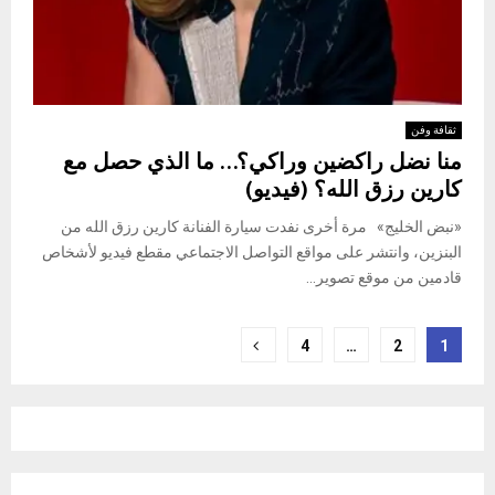
ثقافة وفن
منا نضل راكضين وراكي؟… ما الذي حصل مع
كارين رزق الله؟ (فيديو)
«نبض الخليج» مرة أخرى نفدت سيارة الفنانة كارين رزق الله من
البنزين، وانتشر على مواقع التواصل الاجتماعي مقطع فيديو لأشخاص
قادمين من موقع تصوير...
Posts
4
…
2
1
pagination