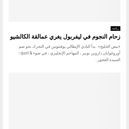
رياضة
زحام النجوم في ليفربول يغري عمالقة الكالشيو
«نبض الخليج» بدأ النادي الإيطالي يوفنتوس في التحرك نحو ضم
أوروغوايان داروين نونيز ، المهاجم الإنجليزي ، في ضوء & quot ؛
السيدة العجوز...