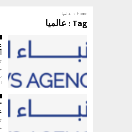
Home
عالميا
Tag : عالميا
أ
ع
أ
y
ب
ال
أ
"
ع
y