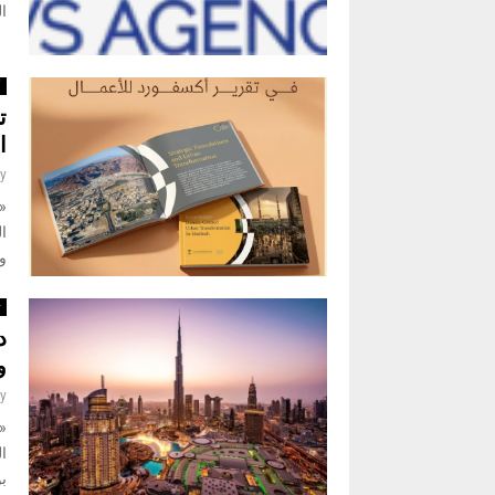
ال
أ
ت
ا
y
«
وي
ت
د
و
y
«
ب