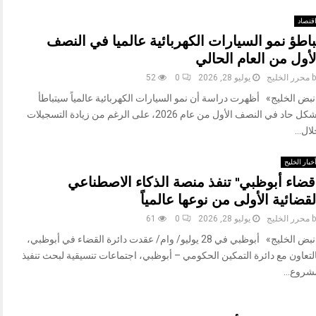
قتصاد
باطؤ نمو السيارات الكهربائية عالميا في النصف
لأول من العام الحالي
b
محرر الخليج
يوليو 28, 2026
0
52
بض الخليج» أظهرت دراسة أن نمو السيارات الكهربائية عالمياً سيتباطأ
بشكل حاد في النصف الأول من عام 2026، على الرغم من زيادة التسجيلات
ال...
خبار الخليج
"قضاء أبوظبي" تنفذ منصة الذكاء الاصطناعي
لقضائية الأولى من نوعها عالمياً
b
محرر الخليج
يوليو 28, 2026
0
61
«نبض الخليج» أبوظبي في 28 يوليو/ وام/ عقدت دائرة القضاء في أبوظبي،
لتعاون مع دائرة التمكين الحكومي – أبوظبي، اجتماعات تنسيقية لبحث تنفيذ
شروع...