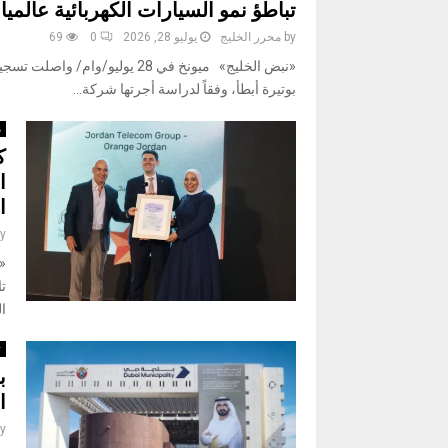
تباطؤ نمو السيارات الكهربائية عالمي
by
محرر الخليج
يوليو 28, 2026
0
69
«نبض الخليج» ميونخ في 28 يوليو
بوتيرة أبطأ، وفقاً لدراسة أجرتها شركة...
م
ك
ا
ال
y
تا
ال
ت
ب
ا
y