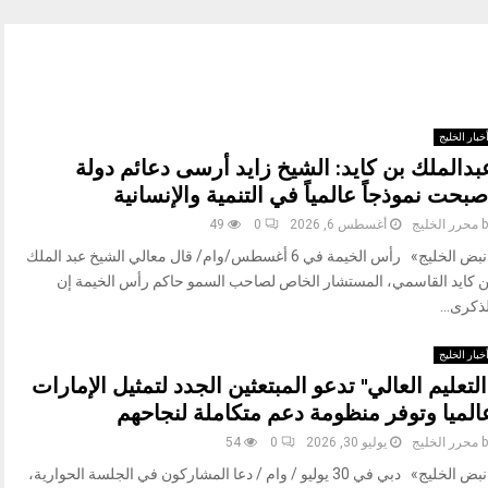
خبار الخليج
بدالملك بن كايد: الشيخ زايد أرسى دعائم دولة
صبحت نموذجاً عالمياً في التنمية والإنسانية
b
محرر الخليج
أغسطس 6, 2026
0
49
«نبض الخليج» رأس الخيمة في 6 أغسطس/وام/ قال معالي الشيخ عبد الملك
ن كايد القاسمي، المستشار الخاص لصاحب السمو حاكم رأس الخيمة إن
ذكرى...
خبار الخليج
التعليم العالي" تدعو المبتعثين الجدد لتمثيل الإمارات
الميا وتوفر منظومة دعم متكاملة لنجاحهم
b
محرر الخليج
يوليو 30, 2026
0
54
«نبض الخليج» دبي في 30 يوليو / وام / دعا المشاركون في الجلسة الحوارية،