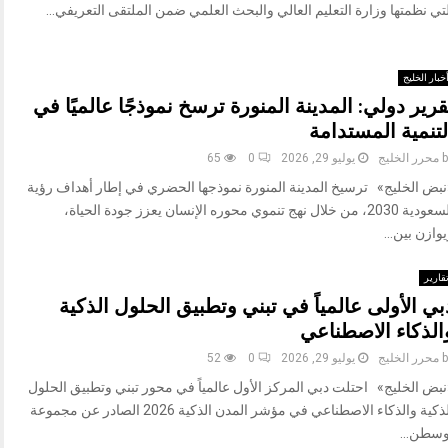
تي نظمتها وزارة التعليم العالي والبحث العلمي ضمن الملتقى التعريفي...
خبار الخليج
قرير دولي: المدينة المنورة ترسخ نموذجًا عالميًا في
لتنمية المستدامة
b
محرر الخليج
يوليو 29, 2026
0
65
نبض الخليج» ترسيخ المدينة المنورة نموذجها الحضري في إطار أهداف رؤية
السعودية 2030، من خلال نهج تنموي محوره الإنسان يعزز جودة الحياة،
وازن بين...
قارير
بي الأولى عالمياً في تبني وتطبيق الحلول الذكية
الذكاء الاصطناعي
b
محرر الخليج
يوليو 29, 2026
0
52
نبض الخليج» احتلت دبي المركز الأول عالمياً في محور تبني وتطبيق الحلول
الذكية والذكاء الاصطناعي في مؤشر المدن الذكية 2026 الصادر عن مجموعة
وسطن...