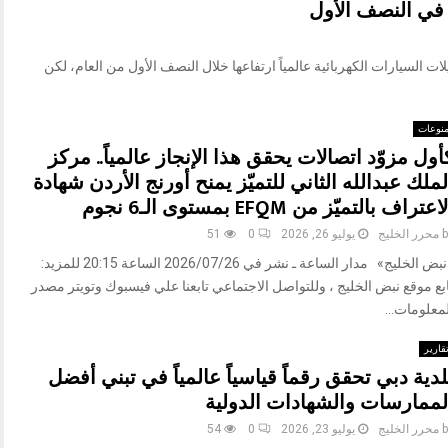
ا في النصف الأول
/وام/ واصلت تسجيلات السيارات الكهربائية عالمياً ارتفاعها خلال النصف الأول من العام، لكن
نوعات
أول مزوّد اتصالات يحقق هذا الإنجاز عالمياً.. مركز
لملك عبدالله الثاني للتميّز يمنح أورنج الأردن شهادة
اعتراف بالتميّز من EFQM بمستوى الـ6 نجوم
b
محرر الخليج
يوليو 26, 2026
0
51
«نبض الخليج» مدار الساعة ـ نشر في 2026/07/26 الساعة 20:15 للمزيد:
بع موقع نبض الخليج ، وللتواصل الاجتماعي تابعنا علي فيسبوك وتويتر مصدر
معلومات...
قارير
لدية دبي تحقق رقماً قياسياً عالمياً في تبني أفضل
لممارسات والشهادات الدولية
b
محرر الخليج
يوليو 23, 2026
0
54