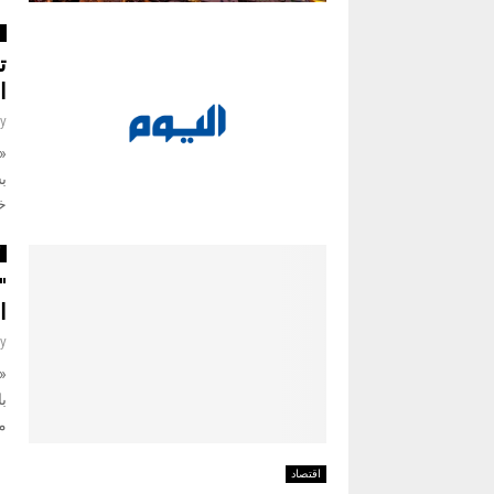
ا
ت
ا
y
«ن
خل
أ
​
ا
y
با
م
اقتصاد