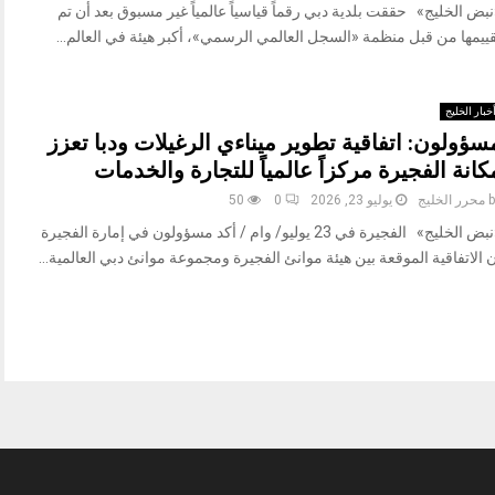
بض الخليج» حققت بلدية دبي رقماً قياسياً عالمياً غير مسبوق بعد أن تم
قييمها من قبل منظمة «السجل العالمي الرسمي»، أكبر هيئة في العالم...
خبار الخليج
سؤولون: اتفاقية تطوير ميناءي الرغيلات ودبا تعزز
كانة الفجيرة مركزاً عالمياً للتجارة والخدمات
b
محرر الخليج
يوليو 23, 2026
0
50
«نبض الخليج» الفجيرة في 23 يوليو/ وام / أكد مسؤولون في إمارة الفجيرة
 الاتفاقية الموقعة بين هيئة موانئ الفجيرة ومجموعة موانئ دبي العالمية...