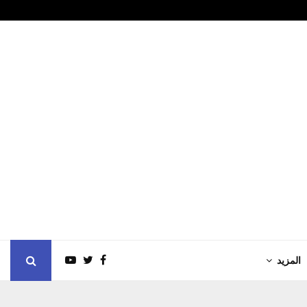
 الإداري لوزارة لوزارة…
ورشة حول "الذ
المزيد