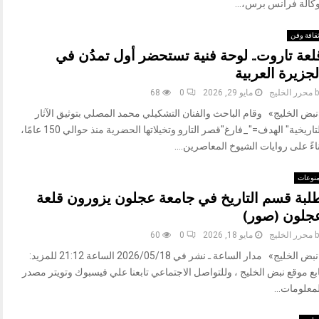
وكالة فرانس برس،...
قافة وفن
لعة تاروت.. لوحة فنية تستحضر أول تمدُن في
لجزيرة العربية
b
محرر الخليج
مايو 29, 2026
0
68
نبض الخليج» وقام الباحث والفنان التشكيلي محمد المصلي بتوثيق الآثار
التاريخية" الهدف="_فارغ"قصر التارو وتخيلاتها الحضرية منذ حوالي 150 عامًا،
اءً على روايات الشيوخ المعاصرين....
نوعات
لبة قسم التاريخ في جامعة عجلون يزورون قلعة
جلون (صور)
b
محرر الخليج
مايو 18, 2026
0
60
«نبض الخليج» مدار الساعة ـ نشر في 2026/05/18 الساعة 21:12 للمزيد:
بع موقع نبض الخليج ، وللتواصل الاجتماعي تابعنا علي فيسبوك وتويتر مصدر
معلومات...