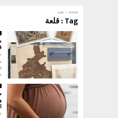
Home
قلعة
Tag : قلعة
ث
م
ق
y
ما
ث
و
ا
y