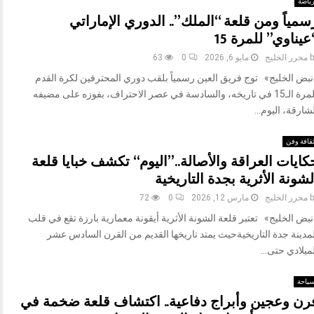
ياضة
سمياً ومن قلعة “الملك”.. الدوري الإماراتي
عيناوي” للمرة 15
b
محرر الخليج
مايو 6, 2026
0
63
نبض الخليج» توج فريق العين رسمياً بلقب دوري المحترفين لكرة القدم
للمرة الـ15 في تاريخه، والسادسة في عصر الاحتراف، بفوزه على مضيفه
شارقة، اليوم...
قافة وفن
كايات العراقة والأصالة..”اليوم“ تكشف خبايا قلعة
لشونة الأثرية بجدة التاريخية
b
محرر الخليج
مارس 12, 2026
0
72
بض الخليج» تعتبر قلعة الشونة الأثرية أيقونة معمارية بارزة تقع في قلب
لمدينة جدة التاريخيةحيث يمتد تاريخها القديم من القرن السادس عشر
ميلادي حتى...
ياحة
رن وعجين وأبراج دفاعية.. اكتشاف قلعة ضخمة في