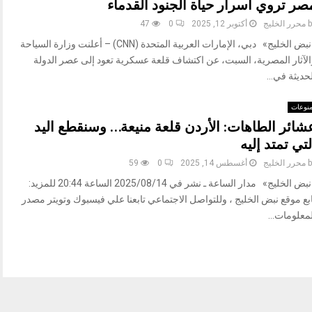
صر تروي أسرار حياة الجنود القدماء
b
محرر الخليج
أكتوبر 12, 2025
0
47
«نبض الخليج» دبي، الإمارات العربية المتحدة (CNN) – أعلنت وزارة السياحة
الآثار المصرية، السبت، عن اكتشاف قلعة عسكرية تعود إلى عصر الدولة
حديثة في...
نوعات
شائر الطاهات: الأردن قلعة منيعة… وسنقطع اليد
لتي تمتد إليه
b
محرر الخليج
أغسطس 14, 2025
0
59
«نبض الخليج» مدار الساعة ـ نشر في 2025/08/14 الساعة 20:44 للمزيد:
بع موقع نبض الخليج ، وللتواصل الاجتماعي تابعنا علي فيسبوك وتويتر مصدر
معلومات...