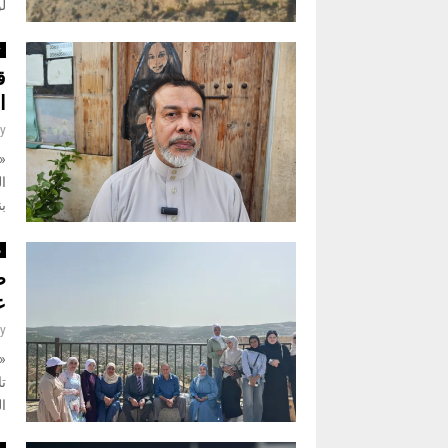
ل
ث
ق
ا
y
«
بن
م
ط
ع
y
تا
ال