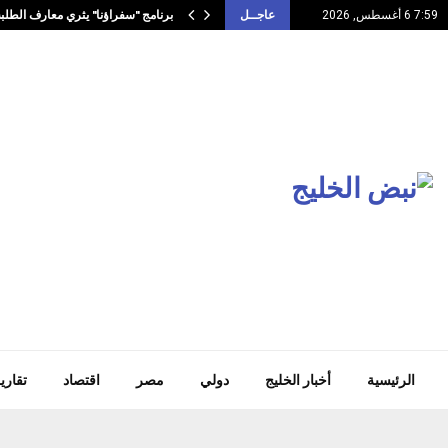
برنامج "سفراؤنا" يثري معارف الطلبة
7:59 6 أغسطس, 2026
عاجــل
الرئيسية
أخبار الخليج
دولي
مصر
اقتصاد
تقاري