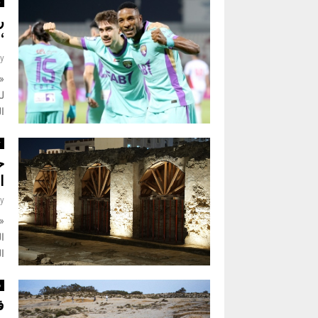
ر
ر
“
y
«
ال
ث
ح
ا
y
«ن
ا
ال
س
ف