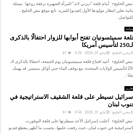
بض الخليج» أمام قلعة “ديزني لاند” المرأة الشهيرة برفقة زوجها.. ممثلة
نانية تعلن انتظار مولودها الأول (فيديو) للمزيد: تابع موقع نبض الخليج ،
لتواصل...
ياحة
لعة سميثسونيان تفتح أبوابها للزوار احتفالًا بالذكرى
لتأسيس أمريكا
b
محرر الخليج
مايو 31, 2026
0
61
بض الخليج» أعيد افتتاح قلعة سميثسونيان يوم الجمعة، احتفالا بالذكرى الـ
250 لتأسيس الولايات المتحدة، مع توقف البناء حتى أوائل سبتمبر. قد يهمك
ضًا:...
قارير
سرائيل تسيطر على قلعة الشقيف الاستراتيجية في
نوب لبنان
b
محرر الخليج
مايو 31, 2026
0
61
نبض الخليج» أعلنت إسرائيل الأحد سيطرتها على قلعة البوفورت
لاستراتيجية في جنوب لبنان، حيث رفعت علمها، بحسب ما أظهر مقطع فيديو