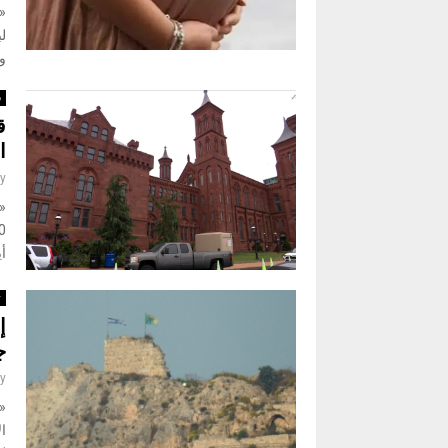
«ن
لب
ول
س
ق
الـ250 
y
«ن
أي
ت
إ
ج
y
«
ا