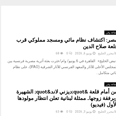
قافة وفن
صر: اكتشاف نظام مائي ومسجد مملوكي قرب
لعة صلاح الدين
b
محرر الخليج
يونيو 6, 2026
0
68
«نبض الخليج» القاهرة في 6 يونيو/ وام/عثرت بعثة أثرية مصرية فرنسية بين
المجلس الأعلى للآثار والمعهد الفرنسي للآثار الشرقية (IFAO)، على نظام
ئي متكامل...
قافة وفن
من أمام قلعة &quot;ديزني لاند&quot; الشهيرة
برفقة زوجها.. ممثلة لبنانية تعلن انتظار مولودها
لأول (فيديو)
b
محرر الخليج
يونيو 3, 2026
0
63