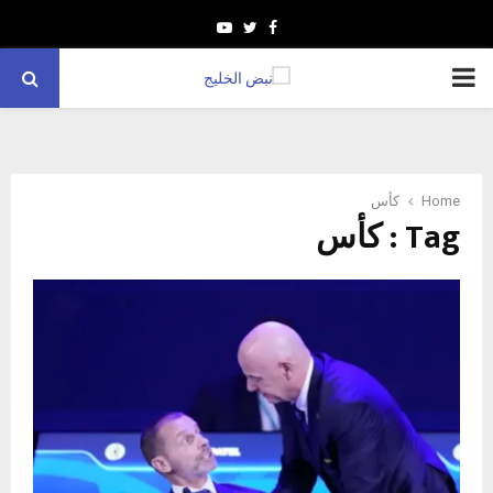
Youtube
Twitter
Facebook
PRIMARY
MENU
Home
كأس
Tag : كأس