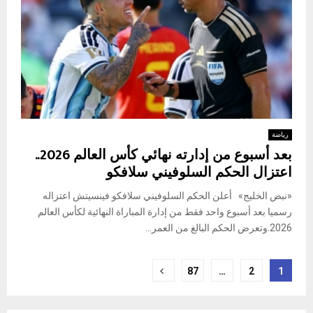
رياضة
بعد أسبوع من إدارته نهائي كأس العالم 2026..
اعتزال الحكم السلوفيني سلافكو
«نبض الخليج» أعلن الحكم السلوفيني سلافكو فينسيتش اعتزاله
رسميا بعد أسبوع واحد فقط من إدارة المباراة النهائية لكأس العالم
2026.وتعرض الحكم البالغ من العمر...
Posts
87
…
2
1
pagination