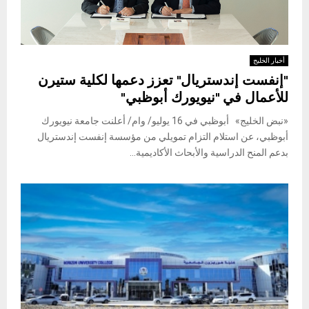
أخبار الخليج
"إنفست إندستريال" تعزز دعمها لكلية ستيرن
للأعمال في "نيويورك أبوظبي"
«نبض الخليج» أبوظبي في 16 يوليو/ وام/ أعلنت جامعة نيويورك
أبوظبي، عن استلام التزام تمويلي من مؤسسة إنفست إندستريال
بدعم المنح الدراسية والأبحاث الأكاديمية...