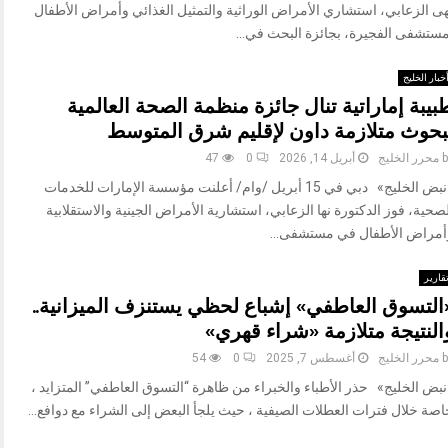
هى الزعابي، استشاري الأمراض الوراثية والتمثيل الغذائي وأمراض الأطفال
مستشفى الفجيرة، بجائزة البحث في...
خبار الخليج
بيبة إماراتية تنال جائزة منظمة الصحة العالمية
بحوث متلازمة داون لإقليم شرق المتوسط
b
محرر الخليج
أبريل 14, 2026
0
47
«نبض الخليج» دبي في 15 أبريل /وام/ أعلنت مؤسسة الإمارات للخدمات
صحية، فوز الدكتورة نها الزعابي، استشارية الأمراض الجينية والاستقلابية
أمراض الأطفال في مستشفى...
قارير
التسوق العاطفي» إشباع لحظي يستنزف الميزانية..
النتيجة متلازمة «شراء قهري»
b
محرر الخليج
أغسطس 7, 2025
0
54
نبض الخليج» حذر الأطباء والخبراء من ظاهرة “التسوق العاطفي” المتزايد ،
اصة خلال فترات العطلات الصيفية ، حيث يلجأ البعض إلى الشراء مع دوافع...