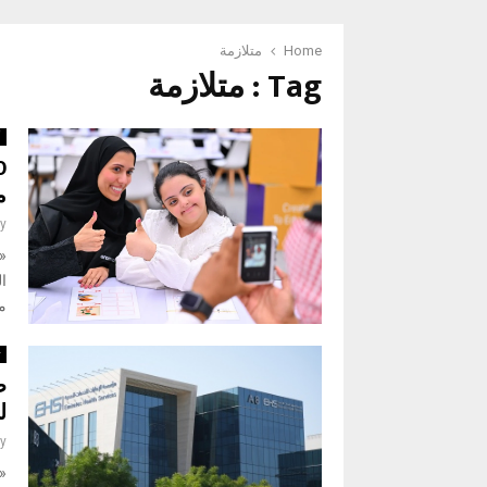
Home
متلازمة
Tag : متلازمة
أ
م
y
«
مخ
ت
ط
ل
y
«