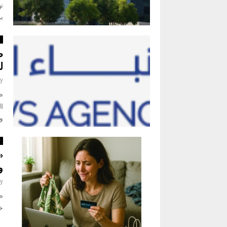
ن
ب
أ
ط
ل
y
ال
و
ت
«
و
y
«
خ