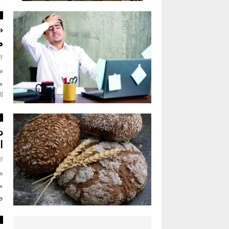
ت
«
م
y
«ن
م
ال
م
د
ا
y
«
وا
أ