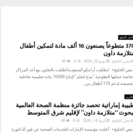
خبار الخليج
370 متطوعاً يصنعون 16 ألف مادة لتمكين أطفال
تلازمة داون
b
محرر الخليج
يونيو 23, 2026
0
49
نبض الخليج» انطلقت أرامكو السعوديةأطلقت بالتعاون مع أحد المراكز
الخاصة حملتها التطوعية “نبدع لنعلم” لإنتاج 16500 مادة تعليمية تفاعلية
صصة لدعم 110 أطفال من...
قارير
بيبة إماراتية تحصد جائزة منظمة الصحة العالمية
بحوث “متلازمة داون” لإقليم شرق المتوسط
b
محرر الخليج
أبريل 14, 2026
0
68
نبض الخليج» أعلنت مؤسسة الإمارات للخدمات الصحية عن فوز الدكتورة