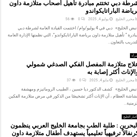
رطة دبي تختتم مبادرة تأهيل أصحاب متلازمة داون
رياضة الباراتايكواندو
b
محرر الخليج
يوليو 4, 2025
0
56
«نبض الخليج» دبي في 4 يوليو/وام/ اختتمت القيادة العامة لشرطة دبي
ادرة “ تأهيل متلازمة داون برياضة الباراتايكواندو”، التي نظمتها الإدارة العامة
تدريب بالتعاون...
رأة
لاج متلازمة المفصل الفكي الصدغي شمولي
الإناث أكثر إصابة به
b
محرر الخليج
مايو 4, 2025
0
37
نبض الخليج» كشف الدكتور ديا حسين ، الطبيب الروماتيزم ومهشفة
شاشة العظام ، أن الإناث أكثر تشخيصًا من الذكور في مرض متلازمة الفكين
زمنية...
خبار الخليج
لبحرين : طلبة الطب بجامعة الخليج العربي ينظمون
رنفالاً ترفيهياً تعليمياً يستهدف أطفال متلازمة داون