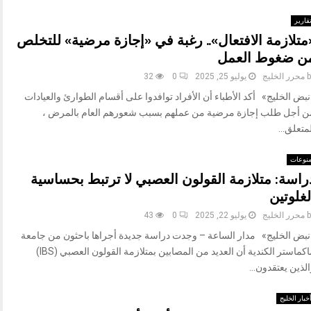
قارير
متلازمة الافتعال».. رغبة في «إجازة مرضية» للتخلص
ن ضغوط العمل
b
محرر الخليج
يوليو 25, 2025
0
32
بض الخليج» أكد الأطباء أن الأفراد توافدوا على أقسام الطوارئ والعيادات
ن أجل طلب إجازة مرضية من عملهم بسبب شعورهم العام بالمرض ،
متعلق...
نوعات
راسة: متلازمة القولون العصبي لا ترتبط بحساسية
لغلوتين
b
محرر الخليج
يوليو 22, 2025
0
43
نبض الخليج» مدار الساعة – وجدت دراسة جديدة أجراها باحثون من جامعة
ماكماستر الكندية أن العديد من المصابين بمتلازمة القولون العصبي (IBS)
لذين يعتقدون...
خبار الخليج