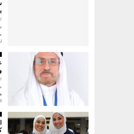
ش
ب
y
مب
لل
م
ع
و
y
«
ه
ال
أ
ا
ك