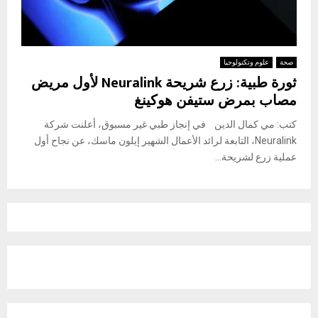
صحة
علوم وتكنولوجيا
ثورة طبية: زرع شريحة Neuralink لأول مريض
مصاب بمرض ستيفن هوكينغ
كتب: مي كمال الدين في إنجاز طبي غير مسبوق، أعلنت شركة
Neuralink، التابعة لرائد الأعمال الشهير إيلون ماسك، عن نجاح أول
عملية زرع لشريحة...