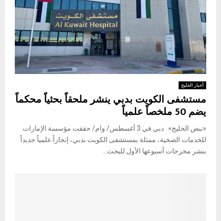
أخبار الخليج
مستشفى الكويت بدبي ينشر ملحقاً بحثياً محكماً
يضم 50 ملخصاً علمياً
«نبض الخليج» دبي في 3 أغسطس/ وام/ حققت مؤسسة الإمارات
للخدمات الصحية، ممثلة بمستشفى الكويت بدبي، إنجازاً علمياً جديداً
بنشر مخرجات أسبوعها الأول للبحث...