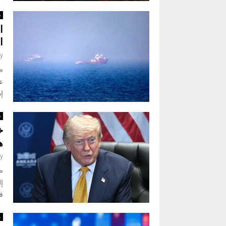
د
ا
ا
y
«
ع
إد
د
خ
ه
y
«
إ
في
م