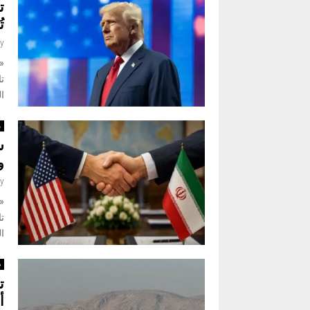
ت
ت
y
تا
ال
م
س
و
y
تا
ال
د
ت
أ