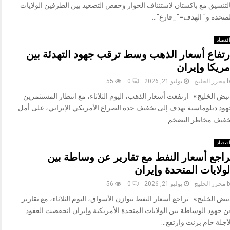
التنسيق مع باكستان لاستئناف الحوار وخفض التصعيد بين الطرفين الولايات
متحدة و" الهدف="_فارغ"...
قتصاد
رتفاع أسعار الذهب وسط ترقب جهود التهدئة بين
مريكا وإيران
b
محرر الخليج
يوليو 21, 2026
0
55
بض الخليج» ارتفعت أسعار الذهب، اليوم الثلاثاء، مع انتظار المستثمرين
هود دبلوماسية تهدف إلى تخفيف حدة الصراع الأمريكي الإيراني، على أمل
خفيف مخاطر التضخم...
قتصاد
راجع أسعار النفط مع تقارير عن وساطة بين
لولايات المتحدة وإيران
b
محرر الخليج
يوليو 21, 2026
0
56
بض الخليج» تراجع أسعار النفط تتوازن الأسواق، اليوم الثلاثاء، مع تقارير
ن جهود الوساطة بين الولايات المتحدة الأمريكية وإيران.انخفضت العقود
آجلة خام برنت وارتفع...