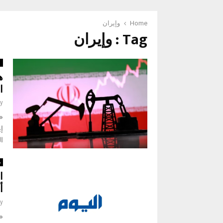
Home
وإيران
Tag : وإيران
ا
ه
ا
y
«
إي
ا
د
ا
أ
y
«