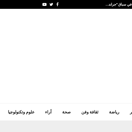
 في سباق "جراند…
"الحي الرياضي" يستضيف 
Youtube
Twitter
Facebook
ر
رياضة
ثقافة وفن
صحة
أراء
علوم وتكنولوجيا