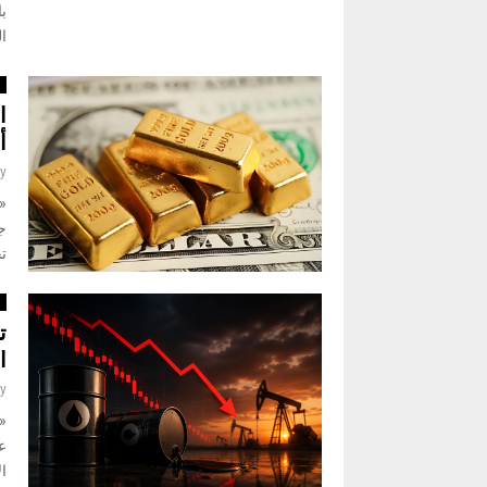
ب
ال
ا
ا
أ
y
«ن
ج
ت
ا
ت
ا
y
«ن
ع
ال