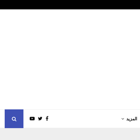
تحديات اللياقة البدنية
ميناء خورفكا
المزيد