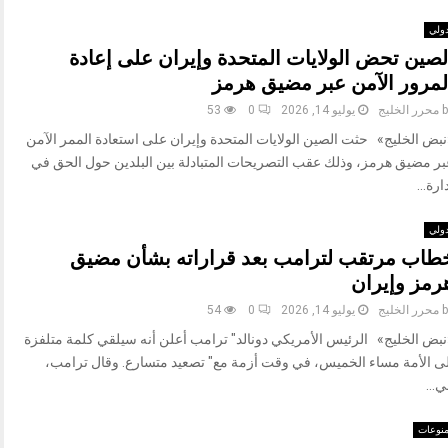
ولي
لصين تحض الولايات المتحدة وإيران على إعادة
لمرور الآمن عبر مضيق هرمز
b
محرر الخليج
يوليو 14, 2026
0
53
نبض الخليج» حثت الصين الولايات المتحدة وإيران على استعادة الممر الآمن
بر مضيق هرمز، وذلك عقب التصريحات المتبادلة بين البلدين حول الحق في
ارة...
ولي
طاب مرتقب لترامب بعد قراراته بشأن مضيق
رمز وإيران
b
محرر الخليج
يوليو 14, 2026
0
54
نبض الخليج» الرئيس الأمريكي دونالد" ترامب أعلن أنه سيلقي كلمة متلفزة
لى الأمة مساء الخميس، في وقت أزمة مع" تصعيد متسارع. وقال ترامب،
...
نوعات