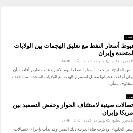
قتصاد
بوط أسعار النفط مع تعليق الهجمات بين الولايات
لمتحدة وإيران
b
محرر الخليج
يوليو 27, 2026
0
44
نبض الخليج» تراجعت أسعار النفط، اليوم الاثنين، عقب تقارير أفادت بأن
ران أوقفت هجماتها مقابل استمرار الهدنة مع الولايات المتحدة، مما خفف
لمخاوف بشأن...
ولي
تصالات صينية لاستئناف الحوار وخفض التصعيد بين
مريكا وإيران
b
محرر الخليج
يوليو 27, 2026
0
57
نبض الخليج» وذكرت قناة العربية ذلك الصين وقد بدأت بإجراء الاتصالات