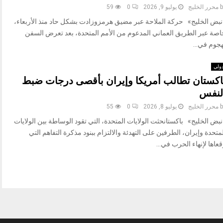
b
محرر الخليج
يوليو 9, 2026
0
59
نبض الخليج» حركة الملاحة عبر مضيق هرمزوزادت بشكل حاد منذ الأربعاء،
اصة عبر الطريق العماني المدعوم من الأمم المتحدة، بعد تعرض السفن
هجوم في...
ولي
اكستان تطالب أمريكا وإيران بأقصى درجات ضبط
لنفس
b
محرر الخليج
يوليو 8, 2026
0
55
بض الخليج» باكستانحثت الولايات المتحدة، التي تقود الوساطة بين الولايات
متحدة وإيران، الطرفين على التهدئة والالتزام ببنود مذكرة التفاهم التي
عاها لإنهاء الحرب في...