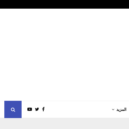
السبت8/8 لكل حدا تعبان فقير معتر مريض…
المزيد