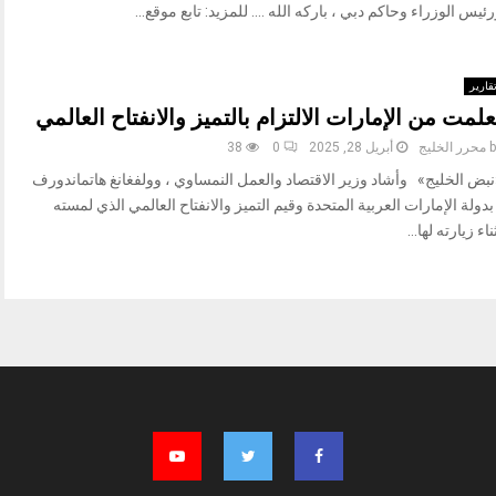
ئيس الوزراء وحاكم دبي ، باركه الله …. للمزيد: تابع موقع...
قارير
علمت من الإمارات الالتزام بالتميز والانفتاح العالمي
b
محرر الخليج
أبريل 28, 2025
0
38
نبض الخليج» وأشاد وزير الاقتصاد والعمل النمساوي ، وولفغانغ هاتماندورف
بدولة الإمارات العربية المتحدة وقيم التميز والانفتاح العالمي الذي لمسته
ناء زيارته لها...