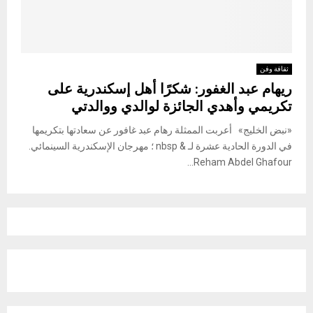
ثقافة وفن
ريهام عبد الغفور: شكرًا أهل إسكندرية على
تكريمي وأهدي الجائزة لوالدي ووالدتي
«نبض الخليج» أعربت الممثلة رهام عبد غافور عن سعادتها بتكريمها
في الدورة الحادية عشرة لـ & nbsp ؛ مهرجان الإسكندرية السينمائي.
Reham Abdel Ghafour...