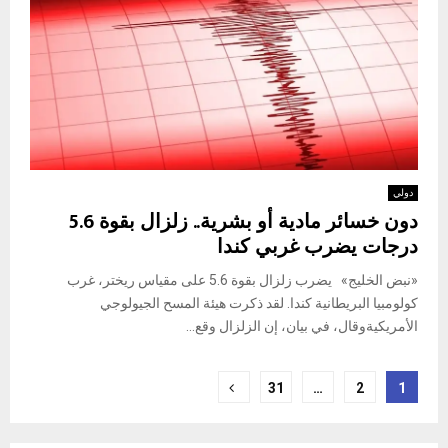
دولي
دون خسائر مادية أو بشرية.. زلزال بقوة 5.6
درجات يضرب غربي كندا
«نبض الخليج» يضرب زلزال بقوة 5.6 على مقياس ريختر، غرب
كولومبيا البريطانية كندا. لقد ذكرت هيئة المسح الجيولوجي
الأمريكيةوقال، في بيان، إن الزلزال وقع...
Posts
31
…
2
1
pagination