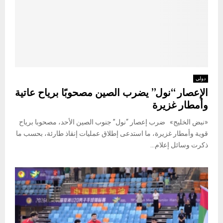
دولي
الإعصار “نول” يضرب الصين مصحوبًا برياح عاتية
وأمطار غزيرة
«نبض الخليج» ضرب إعصار “نول” جنوب الصين الأحد، مصحوبا برياح
قوية وأمطار غزيرة، ما استدعى إطلاق عمليات إنقاذ طارئة، بحسب ما
ذكرت وسائل إعلام...