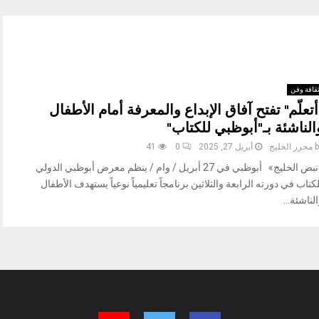
قافة وفن
أتعلّم" تفتح آفاق الإبداع والمعرفة أمام الأطفال
الناشئة بـ"أبوظبي للكتاب"
b
محرر الخليج
أبريل 27, 2025
0
41
«نبض الخليج» أبوظبي في 27 أبريل / وام / ينظم معرض أبوظبي الدولي
كتاب في دورته الرابعة والثلاثين برنامجاً تعليمياً نوعياً يستهدف الأطفال
لناشئة...