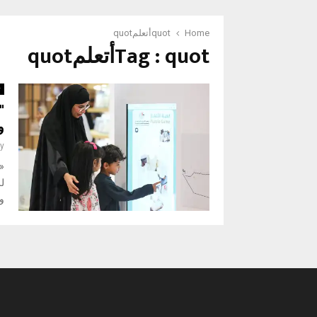
Home
quotأتعلمquot
Tag : quotأتعلمquot
ث
"
و
y
لل
وا