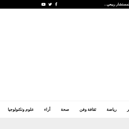
 المستشار ربيعي…
مريم كريم تتصدر الترتي
Youtube
Twitter
Facebook
ر
رياضة
ثقافة وفن
صحة
أراء
علوم وتكنولوجيا